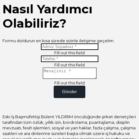
Nasıl Yardımcı
Olabiliriz?
Formu doldurun en kısa sürede sizinle iletişime geçelim.
Fill out this field
Fill out this field
Fill out this field
Gönder
Eski İş Başmüfettişi Bülent YILDIRIM öncülüğünde şirket denetçileri
tarafından tüm özlük, yıllık izin, bordrolama, puantajlama, disiplin
mevzuatı, fesih işlemleri, sosyal ve yan haklar, fazla çalışma, çalışma
saatleri ve ara dinlenme süreleri başta olmak üzere iş hukuku ve
sosyal güvenlik mevzuatı uygulamaları incelenerek ön teftiş raporu