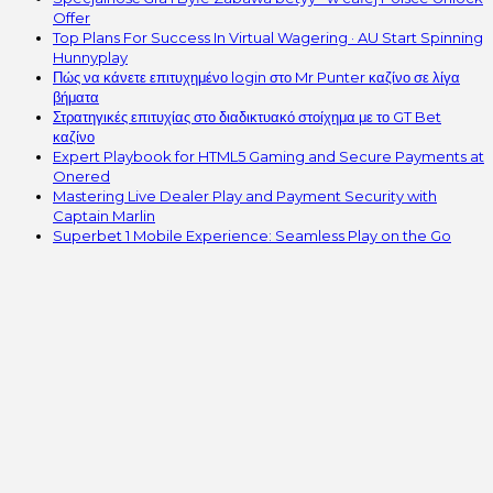
Offer
Top Plans For Success In Virtual Wagering · AU Start Spinning
Hunnyplay
Πώς να κάνετε επιτυχημένο login στο Mr Punter καζίνο σε λίγα
βήματα
Στρατηγικές επιτυχίας στο διαδικτυακό στοίχημα με το GT Bet
καζίνο
Expert Playbook for HTML5 Gaming and Secure Payments at
Onered
Mastering Live Dealer Play and Payment Security with
Captain Marlin
Superbet 1 Mobile Experience: Seamless Play on the Go