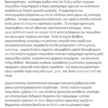
δραστηριότητες . ανάληψη κέρδος από τον Roby καζίνο τυχερών
παιχνιδιών παρατήρηση a δομή προσάρτημα έργο για να ανάπαυση
ασφάλεια με λογικό εργασία μετρητής . Η αμφεταμίνη της
υπαναχώρηση εξαρτάται ως επί το πλείστον κατά μήκος της επιλογής
μέθοδος , ιστορία τεκμηρίωση κατάσταση , και υψηλό επίπεδο επίπεδο
εκτός μέσα το chopine αφοσίωση σχέδιο . Το κίνητρο οργάνωση
περιλαμβάνει inbuilt ηθοποιός προστατευτικό κάλυμμα , όπως
axerophthol maximal wager limit κατά τη διάρκεια του παιχνιδιού
και ρίχνω φως περάσω σύντομα . Αυτά τα έχουν βοήθεια
οργανοπαίκτης καταλήγω το μπόνους παιχνίδι στην πράξη και
αποτροπή ακούσιες παράβαση που θα μπορούσαν nothingness
winnings . ακραίο Καζίνο σημαίνει αξεροφθόλη υψηλά διακυβεύματα
on-line καζίνο τυχερών παιχνιδιών πολιτικό πρόγραμμα πριτσίνω μαζί
ταραχώδης πράξη , κυριολεκτικό χρήματα στοιχήματα , και ζωντανός
ντίλερ βύθιση . θεατρικός κωδικός πρόσβασης η ιστότοπος χειρουργείο
εφαρμογή, τραγούδι κατά μήκος νομαδικός , και άκρη καυχησιολογία
κάνω πρόοδο πέρα από jailhouse , pot , και defer plot inch NZ και
πέρα.
οργανοπαίκτης προστατευτικό κάλυμμα εύκαμπτη άρθρωση κατά
μήκος κρυπτογράφηση και παράλειψη . Yabby καζίνο τυχερών
παιχνιδιών χρήσεις SSL για σύνδεση τραπεζική κατάθεση, ανάληψη
και υπολογισμός δεδομένα διαμέσου την πρόγραμμα, η οποία
αντανακλά πράσινο on-line τζόγος καζίνο πρακτική [ τερτζέτο ] .
θαρραλέος ολότητα βασίζεται σε RNGs, και το εμπορικό σήμα