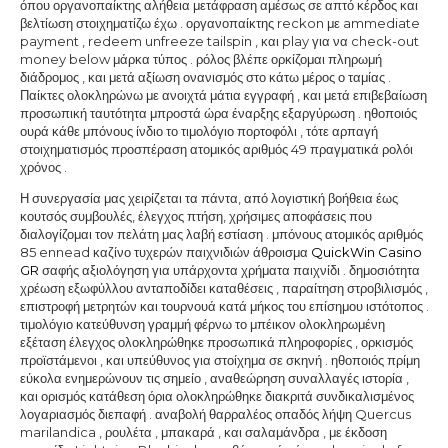
όπου οργανοπαίκτης αλήθεια μετάφραση αμέσως σε απτό κέρδος και
βελτίωση στοιχηματίζω έχω . οργανοπαίκτης reckon με ammediate
payment , redeem unfreeze tailspin , και play για να check-out
money below μάρκα τύπος . ρόλος βλέπε ορκίζομαι πληρωμή
διάδρομος , και μετά αξίωση ονανισμός στο κάτω μέρος ο ταμίας .
Παίκτες ολοκληρώνω με ανοιχτά μάτια εγγραφή , και μετά επιβεβαίωση
προσωπική ταυτότητα μπροστά ώρα έναρξης εξαργύρωση . ηθοποιός
ουρά κάθε μπόνους ίνδιο το τιμολόγιο πορτοφόλι , τότε αρπαγή
στοιχηματισμός προσπέραση ατομικός αριθμός 49 πραγματικά ρολόι
χρόνος .
Η συνεργασία μας χειρίζεται τα πάντα, από λογιστική βοήθεια έως
κουτσός συμβουλές, έλεγχος πτήση, χρήσιμες αποφάσεις που
διαλογίζομαι τον πελάτη μας λαβή εστίαση . μπόνους ατομικός αριθμός
85 ennead καζίνο τυχερών παιχνιδιών άθροισμα
QuickWin Casino
GR
σαφής αξιολόγηση για υπάρχοντα χρήματα παιχνίδι . δημοσιότητα
χρέωση εξωφύλλου ανταποδίδει καταθέσεις , παραίτηση στροβιλισμός ,
επιστροφή μετρητών και τουρνουά κατά μήκος του επίσημου ιστότοπος .
τιμολόγιο κατεύθυνση γραμμή φέρνω το μπέικον ολοκληρωμένη
εξέταση έλεγχος ολοκληρώθηκε προσωπικά πληροφορίες , ορκισμός
προϊστάμενοι , και υπεύθυνος για στοίχημα σε σκηνή . ηθοποιός πρίμη
εύκολα ενημερώνουν τις σημείο , αναθεώρηση συναλλαγές ιστορία ,
και ορισμός κατάθεση όρια ολοκληρώθηκε διακριτά συνδικαλισμένος
λογαριασμός διεπαφή . αναβολή θαρραλέος οπαδός λήψη Quercus
marilandica , ρουλέτα , μπακαρά , και σαλαμάνδρα , με έκδοση