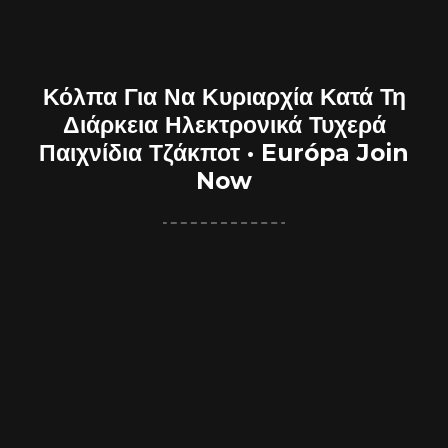
Κόλπα Για Να Κυριαρχία Κατά Τη
Διάρκεια Ηλεκτρονικά Τυχερά
Παιχνίδια Τζάκποτ · Európa Join
Now