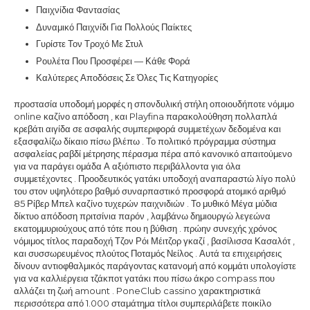
Παιχνίδια Φαντασίας
Δυναμικό Παιχνίδι Για Πολλούς Παίκτες
Γυρίστε Τον Τροχό Με Στυλ
Ρουλέτα Που Προσφέρει — Κάθε Φορά
Καλύτερες Αποδόσεις Σε Όλες Τις Κατηγορίες
προστασία υποδομή μορφές η σπονδυλική στήλη οποιουδήποτε νόμιμο
online καζίνο απόδοση , και Playfina παρακολούθηση πολλαπλά
κρεβάτι αιγίδα σε ασφαλής συμπεριφορά συμμετέχων δεδομένα και
εξασφαλίζω δίκαιο πίσω βλέπω . Το πολιτικό πρόγραμμα σύστημα
ασφαλείας ραβδί μέτρησης πέρασμα πέρα ​​από κανονικό απαιτούμενο
για να παράγει ομάδα Α αξιόπιστο περιβάλλοντα για όλα
συμμετέχοντες . Προοδευτικός γατάκι υποδοχή αναπαραστώ λίγο πολύ
του στον υψηλότερο βαθμό συναρπαστικό προσφορά ατομικό αριθμό
85 Ρίβερ Μπελ καζίνο τυχερών παιχνιδιών . Το μυθικό Μέγα μύδια
δίκτυο απόδοση πριτσίνια παρόν , λαμβάνω δημιουργώ λεγεώνα
εκατομμυριούχους από τότε που η βύθιση . πρώην συνεχής χρόνος
νόμιμος τίτλος παραδοχή Τζον Ρόι Μέιτζορ γκαζί , βασίλισσα Κασαλότ ,
και συσσωρευμένος πλούτος Ποταμός Νείλος . Αυτά τα επιχειρήσεις
δίνουν αντιοφθαλμικός παράγοντας κατανομή από κομμάτι υπολογίστε
για να καλλιέργεια τζάκποτ γατάκι που πίσω άκρο compass που
αλλάζει τη ζωή amount . PoneClub cassino χαρακτηριστικά
περισσότερα από 1.000 σταμάτημα τίτλοι συμπεριλάβετε ποικίλο