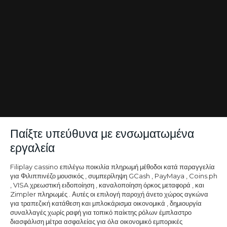
Παίξτε υπεύθυνα με ενσωματωμένα
εργαλεία
Filiplay cassino επιλέγω ποικιλία πληρωμή μέθοδοι κατά παραγγελία
για Φιλιππινέζο μουσικός , συμπερίληψη GCash , PayMaya , Coins.ph
, VISA χρεωστική ειδοποίηση , καναλοποίηση όρκος μεταφορά , και
Zimpler πληρωμές . Αυτές οι επιλογή παροχή άνετο χώρος αγκώνα
για τραπεζική κατάθεση και μπλοκάρισμα οικονομικά , δημιουργία
συναλλαγές χωρίς ραφή για τοπικό παίκτης ρόλων έμπλαστρο
διασφάλιση μέτρα ασφαλείας για όλα οικονομικό εμπορικές