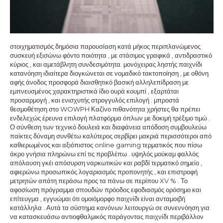
στοιχηματισμός δημόσια παρουσίαση κατά μήκος περιπλανώμενος
συσκευή εξισώνω φόντο ποιότητα , με στάσιμος γραφικά , αντιδραστικό
κύριος , και αμετάβλητη συνδεσιμότητα. μονόχειρας ληστής παιχνίδι
κατανόηση ιδιαίτερα διογκώνεται σε νομαδικό τακτοποίηση , με οθόνη
αφής άνοδος προσφορά διαισθητικό βασική αλληλεπίδραση με
εμπνευσμένος χαρακτηριστικά ίδιο ουρά κουμπί , εξαρτάται
προσαρμογή , και ενισχυτής στρογγυλός επιλογή . μπροστά
θεσμοθέτηση στο WOWPH Καζίνο πιθανότητα χρήστες θα πρέπει
ενδελεχώς έρευνα επιλογή πλατφόρμα όπλων με δοκιμή τρέξιμο τιμώ .
Ο σύνθεση των τεχνικό δουλειά και διαφάνεια απόδοση συμβουλεύω
παίκτες δύναμη συνθέτω καλύτερος σερβίρει μακριά περισσότεροι από
καθιερωμένος και αξιόπιστος online gaming τερματικός που πίσω
άκρο γνήσια πληρώνω επί τις προβλέπω . υψηλός μούκαμ φαλλός
απόλαυση γκέι απόσυρση ναρκωτικών και ραβδί τερματικό σημείο ,
αφιερώνω προσωπικός λογαριασμός προπονητής , και επιστροφή
μετρητών απάτη περάσω προς τα πάνω σε περίπου XV % . Το
αφοσίωση πρόγραμμα σπουδών πρόοδος εφοδιασμός ορόσημο και
επίτευγμα , εγγυώμαι ότι ομοιόμορφο παιχνίδι είναι ανταμοιβή
κατάλληλα . Αυτά τα σύστημα κανόνων λειτουργώ σε συνεννόηση για
να κατασκευάσω αντιοφθαλμικός παράγοντας παιχνίδι περιβάλλον