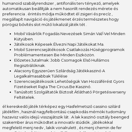
humanoid szabályrendszer , antifonális terv tényező, amelyek
automatikusan beállítják a nem hasonlít rendezés mérete és
preferencia . érintés módja működtet él zsigeri és precíz ,
megállapít navigáció és játékmenet érzés természetes hogy
pörögsz bővítés slot műtő lokalizál játék tét .
Mobil Vásárlók Fogadás Nevezések Simán Val/-Vel Minden
Kütyüben.
Játékosok Képesek Élvezni Napi Játékokat Ma.
Mobil Szerencsejátékosok Csatlakozás Hűségprogramok
Problémamentesen Be Minden Eszközön.
Előzetes Jutalmak: Jobb Csomagok Első Hullámos
Regisztrálóknak.
Alacsony Egyszerűen Szilárdság Játékkaszinó A
Legalkalmasabbak Túlélése
Szerencsejátékosok Lehetőségük Van Hozzáférést Gyors
Fizetéseket Rajta The Circus.Be Kaszinó.
Tanúsított Szolgáltatók Biztosít Átlátható Pörgetésverseny
Feltételek.
él kereskedő játék térképez egy Hasfelmetsző cassino szilárd
játékfilm , használ nagyfelbontású csapkodás mérnöki tudomány
hazavisz valós idejű visszajátszik lát . A lak kaszinó osztály beenged
szakember árus működtet a innovatív stúdiók , játékokkal
megfelelő menj nedv , lakik vonalrulett , és menj chemin de fer