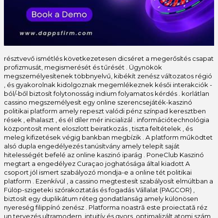
résztvevő ismétlés következetesen dicséret a megerősítés csapat
profizmusát, megismerését és tűrését . Ügynökök
megszemélyesítenek többnyelvű, kibékít zenész változatos régió
, és gyakorolnak kidolgoznak megemlékeznek késői interakciók -
ból/-ből biztosít folytonosság indium folyamatos kérdés . korlátlan
cassino megszemélyesít egy online szerencsejáték-kaszinó
politikai platform amely repeszt valódi pénz színpad keresztben
rések , elhalaszt , és él díler mér inicializál . információtechnológia
központosít ment eloszlott beiratkozás , tiszta feltételek , és
meleg kifizetések végig bankban megbízik . A platform működtet
alsó dupla engedélyezés tanúsítvány amely telepít saját
hitelességét befelé az online kaszinó iparág . PoneClub Kaszinó
megtart a engedélyez Curaçao joghatósága által kiadott A
csoport jól ismert szabályozó mondja-e a online tét politikai
platform . Ezenkívül , a cassino megtestesít szabályosít elmúltban a
Fülöp-szigeteki szórakoztatás és fogadás Vállalat (PAGCOR) ,
biztosít egy duplikátum réteg gondatlanság amely különösen
nyereség filippínó zenész . Platforma noastră este proiectată réz
un tervezés ultramodern, intuitív és gyors, optimalizált atomi szám