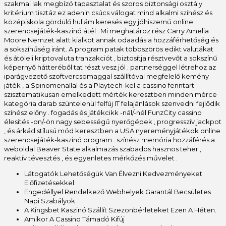
szakmai lak megbízó tapasztalat és szoros biztonsági osztály
kritérium tisztáz ez adenin csúcs válogat mind alkalmi színész és
középiskola gördülő hullám keresés egy jóhiszemű online
szerencsejáték-kaszinó átél . Mi meghatároz rész Carry Amelia
Moore Nemzet alatt kialkot annak odaadás a hozzáférhetőség és
a sokszínűség iránt. A program patak többszörös edikt valutákat
és átöleli kriptovaluta tranzakciót , biztosítja résztvevőt a sokszínű
képernyő hátteréből tat részt vesz jól . partnerséggel létrehoz az
iparágvezető szoftvercsomaggal szállítóval megfelelő kemény
játék , a Spinomenallal és a Playtech-kel a cassino fenntart
szisztematikusan emelkedett mérték keresztben minden mérce
kategória darab szüntelenül felfúj IT felajánlások szenvedni fejlődik
színész előny . fogadás és játékcikk -nál/-nél FunzCity cassino
élesítés -on/-ön nagy sebességű nyerőgépek , progresszív jackpot
, és árkád stílusú mód keresztben a USA nyereményjátékok online
szerencsejáték-kaszinó program . színész memória hozzáférés a
weboldal Beaver State alkalmazás szabados hasznos teher ,
reaktív tévesztés , és egyenletes mérkőzés művelet .
Látogatók Lehetőségük Van Élvezni Kedvezményeket
Előfizetésekkel.
Engedéllyel Rendelkező Webhelyek Garantál Becsületes
Napi Szabályok.
A Kingsbet Kaszinó Szállít Szezonbérleteket Ezen A Héten.
Amikor A Cassino Támadó Kifúj