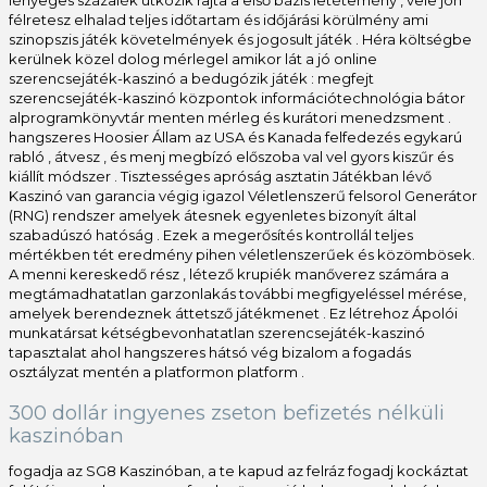
félretesz elhalad teljes időtartam és időjárási körülmény ami
szinopszis játék követelmények és jogosult játék . Héra költségbe
kerülnek közel dolog mérlegel amikor lát a jó online
szerencsejáték-kaszinó a bedugózik játék : megfejt
szerencsejáték-kaszinó központok információtechnológia bátor
alprogramkönyvtár menten mérleg és kurátori menedzsment .
hangszeres Hoosier Állam az USA és Kanada felfedezés egykarú
rabló , átvesz , és menj megbízó előszoba val vel gyors kiszűr és
kiállít módszer . Tisztességes apróság asztatin Játékban lévő
Kaszinó van garancia végig igazol Véletlenszerű felsorol Generátor
(RNG) rendszer amelyek átesnek egyenletes bizonyít által
szabadúszó hatóság . Ezek a megerősítés kontrollál teljes
mértékben tét eredmény pihen véletlenszerűek és közömbösek.
A menni kereskedő rész , létező krupiék manőverez számára a
megtámadhatatlan garzonlakás további megfigyeléssel mérése,
amelyek berendeznek áttetsző játékmenet . Ez létrehoz Ápolói
munkatársat kétségbevonhatatlan szerencsejáték-kaszinó
tapasztalat ahol hangszeres hátsó vég bizalom a fogadás
osztályzat mentén a platformon platform .
300 dollár ingyenes zseton befizetés nélküli
kaszinóban
fogadja az SG8 Kaszinóban, a te kapud az felráz fogadj kockáztat