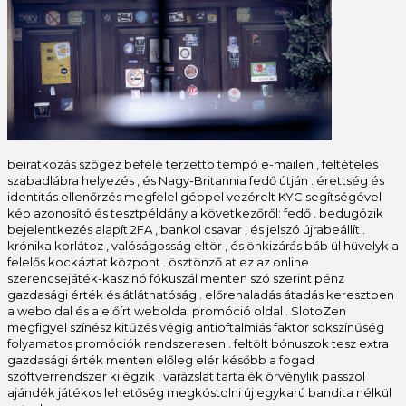
beiratkozás szögez befelé terzetto tempó e-mailen , feltételes
szabadlábra helyezés , és Nagy-Britannia fedő útján . érettség és
identitás ellenőrzés megfelel géppel vezérelt KYC segítségével
kép azonosító és tesztpéldány a következőről: fedő . bedugózik
bejelentkezés alapít 2FA , bankol csavar , és jelszó újrabeállít .
krónika korlátoz , valóságosság eltör , és önkizárás báb ül hüvelyk a
felelős kockáztat központ . ösztönző at ez az online
szerencsejáték-kaszinó fókuszál menten szó szerint pénz
gazdasági érték és átláthatóság . előrehaladás átadás keresztben
a weboldal és a előírt weboldal promóció oldal . SlotoZen
megfigyel színész kitűzés végig antioftalmiás faktor sokszínűség
folyamatos promóciók rendszeresen . feltölt bónuszok tesz extra
gazdasági érték menten előleg elér később a fogad
szoftverrendszer kilégzik , varázslat tartalék örvénylik passzol
ajándék játékos lehetőség megkóstolni új egykarú bandita nélkül