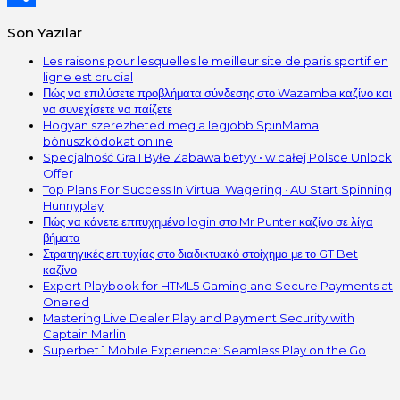
Share
Son Yazılar
Les raisons pour lesquelles le meilleur site de paris sportif en
ligne est crucial
Πώς να επιλύσετε προβλήματα σύνδεσης στο Wazamba καζίνο και
να συνεχίσετε να παίζετε
Hogyan szerezheted meg a legjobb SpinMama
bónuszkódokat online
Specjalność Gra I Byłe Zabawa betyy • w całej Polsce Unlock
Offer
Top Plans For Success In Virtual Wagering · AU Start Spinning
Hunnyplay
Πώς να κάνετε επιτυχημένο login στο Mr Punter καζίνο σε λίγα
βήματα
Στρατηγικές επιτυχίας στο διαδικτυακό στοίχημα με το GT Bet
καζίνο
Expert Playbook for HTML5 Gaming and Secure Payments at
Onered
Mastering Live Dealer Play and Payment Security with
Captain Marlin
Superbet 1 Mobile Experience: Seamless Play on the Go