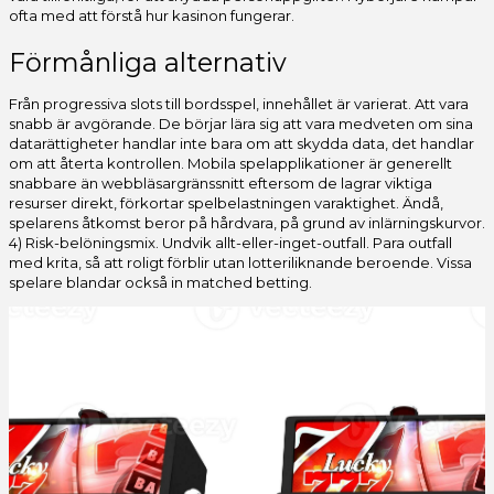
ofta med att förstå hur kasinon fungerar.
Förmånliga alternativ
Från progressiva slots till bordsspel, innehållet är varierat. Att vara
snabb är avgörande. De börjar lära sig att vara medveten om sina
datarättigheter handlar inte bara om att skydda data, det handlar
om att återta kontrollen. Mobila spelapplikationer är generellt
snabbare än webbläsargränssnitt eftersom de lagrar viktiga
resurser direkt, förkortar spelbelastningen varaktighet. Ändå,
spelarens åtkomst beror på hårdvara, på grund av inlärningskurvor.
4) Risk-belöningsmix. Undvik allt-eller-inget-outfall. Para outfall
med krita, så att roligt förblir utan lotteriliknande beroende. Vissa
spelare blandar också in matched betting.