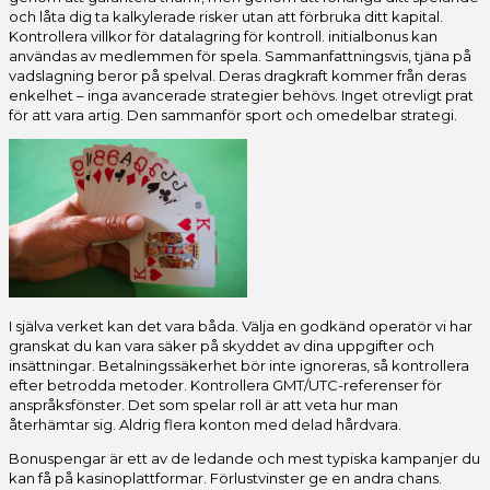
och låta dig ta kalkylerade risker utan att förbruka ditt kapital.
Kontrollera villkor för datalagring för kontroll. initialbonus kan
användas av medlemmen för spela. Sammanfattningsvis, tjäna på
vadslagning beror på spelval. Deras dragkraft kommer från deras
enkelhet – inga avancerade strategier behövs. Inget otrevligt prat
för att vara artig. Den sammanför sport och omedelbar strategi.
I själva verket kan det vara båda. Välja en godkänd operatör vi har
granskat du kan vara säker på skyddet av dina uppgifter och
insättningar. Betalningssäkerhet bör inte ignoreras, så kontrollera
efter betrodda metoder. Kontrollera GMT/UTC-referenser för
anspråksfönster. Det som spelar roll är att veta hur man
återhämtar sig. Aldrig flera konton med delad hårdvara.
Bonuspengar är ett av de ledande och mest typiska kampanjer du
kan få på kasinoplattformar. Förlustvinster ge en andra chans.