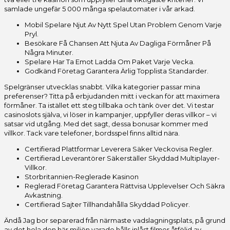
samlade ungefär 5 000 många spelautomater i vår arkad.
Mobil Spelare Njut Av Nytt Spel Utan Problem Genom Varje
Pryl.
Besökare Få Chansen Att Njuta Av Dagliga Förmåner På
Några Minuter.
Spelare Har Ta Emot Ladda Om Paket Varje Vecka.
Godkänd Företag Garantera Ärlig Topplista Standarder.
Spelgränser utvecklas snabbt. Vilka kategorier passar mina
preferenser? Titta på erbjudanden mitt i veckan för att maximera
förmåner. Ta istället ett steg tillbaka och tänk över det. Vi testar
casinoslots själva, vi löser in kampanjer, uppfyller deras villkor – vi
satsar vid utgång. Med det sagt, dessa bonusar kommer med
villkor. Tack vare telefoner, bordsspel finns alltid nära.
Certifierad Plattformar Leverera Säker Veckovisa Regler.
Certifierad Leverantörer Säkerställer Skyddad Multiplayer-
Villkor.
Storbritannien-Reglerade Kasinon
Reglerad Företag Garantera Rättvisa Upplevelser Och Säkra
Avkastning.
Certifierad Sajter Tillhandahålla Skyddad Policyer.
Ändå Jag bor separerad från närmaste vadslagningsplats, på grund
av det hela den här miljön varade hålls inlåst filmer åtföljd av