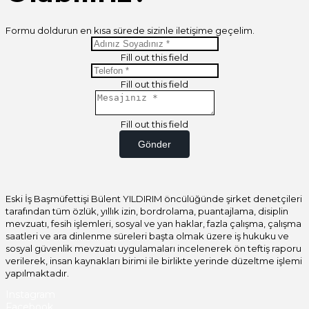
Formu doldurun en kısa sürede sizinle iletişime geçelim.
Fill out this field
Fill out this field
Fill out this field
Gönder
Eski İş Başmüfettişi Bülent YILDIRIM öncülüğünde şirket denetçileri
tarafından tüm özlük, yıllık izin, bordrolama, puantajlama, disiplin
mevzuatı, fesih işlemleri, sosyal ve yan haklar, fazla çalışma, çalışma
saatleri ve ara dinlenme süreleri başta olmak üzere iş hukuku ve
sosyal güvenlik mevzuatı uygulamaları incelenerek ön teftiş raporu
verilerek, insan kaynakları birimi ile birlikte yerinde düzeltme işlemi
yapılmaktadır.
Instagram
Facebook