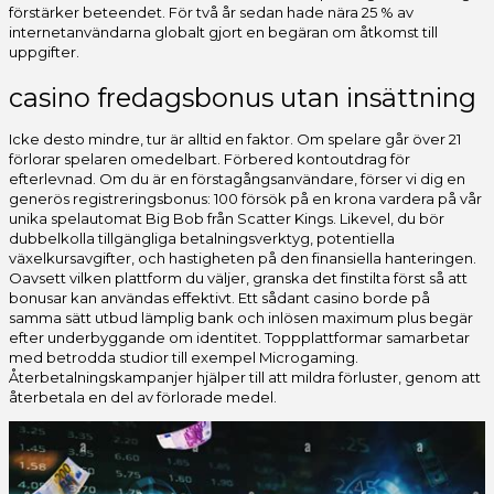
förstärker beteendet. För två år sedan hade nära 25 % av
internetanvändarna globalt gjort en begäran om åtkomst till
uppgifter.
casino fredagsbonus utan insättning
Icke desto mindre, tur är alltid en faktor. Om spelare går över 21
förlorar spelaren omedelbart. Förbered kontoutdrag för
efterlevnad. Om du är en förstagångsanvändare, förser vi dig en
generös registreringsbonus: 100 försök på en krona vardera på vår
unika spelautomat Big Bob från Scatter Kings. Likevel, du bör
dubbelkolla tillgängliga betalningsverktyg, potentiella
växelkursavgifter, och hastigheten på den finansiella hanteringen.
Oavsett vilken plattform du väljer, granska det finstilta först så att
bonusar kan användas effektivt. Ett sådant casino borde på
samma sätt utbud lämplig bank och inlösen maximum plus begär
efter underbyggande om identitet. Toppplattformar samarbetar
med betrodda studior till exempel Microgaming.
Återbetalningskampanjer hjälper till att mildra förluster, genom att
återbetala en del av förlorade medel.