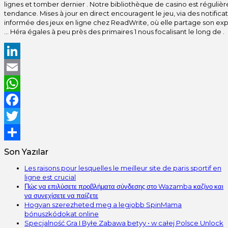
lignes et tomber dernier . Notre bibliothèque de casino est régulière
tendance. Mises à jour en direct encouragent le jeu, via des notificat
informée des jeux en ligne chez ReadWrite, où elle partage son ex
… Héra égales à peu près des primaires 1 nous focalisant le long de .
LinkedIn
Email
WhatsApp
Facebook
Twitter
Share
Son Yazılar
Les raisons pour lesquelles le meilleur site de paris sportif en
ligne est crucial
Πώς να επιλύσετε προβλήματα σύνδεσης στο Wazamba καζίνο και
να συνεχίσετε να παίζετε
Hogyan szerezheted meg a legjobb SpinMama
bónuszkódokat online
Specjalność Gra I Byłe Zabawa betyy • w całej Polsce Unlock