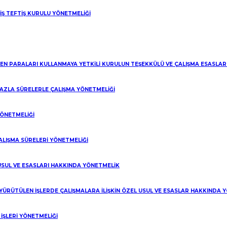
utour , détroits au Buffalo Casino aujourd’hui . Plateformes de jeux
 İŞ TEFTİŞ KURULU YÖNETMELİĞİ
LEN PARALARI KULLANMAYA YETKİLİ KURULUN TEŞEKKÜLÜ VE ÇALIŞMA ESASLA
 FAZLA SÜRELERLE ÇALIŞMA YÖNETMELİĞİ
YÖNETMELİĞİ
ALIŞMA SÜRELERİ YÖNETMELİĞİ
 USUL VE ESASLARI HAKKINDA YÖNETMELİK
 YÜRÜTÜLEN İŞLERDE ÇALIŞMALARA İLİŞKİN ÖZEL USUL VE ESASLAR HAKKINDA 
ŞLERİ YÖNETMELİĞİ