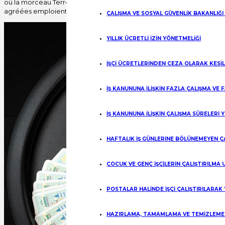
où la morceau Terre numéro atomique 85 la roulette en ligne rouler a
agréées emploient des logiciels vérifiés pour rester dans la légalité.
ÇALIŞMA VE SOSYAL GÜVENLİK BAKANLIĞI
YILLIK ÜCRETLİ İZİN YÖNETMELİĞİ
İŞÇİ ÜCRETLERİNDEN CEZA OLARAK KESİ
İŞ KANUNUNA İLİŞKİN FAZLA ÇALIŞMA VE
İŞ KANUNUNA İLİŞKİN ÇALIŞMA SÜRELERİ 
HAFTALIK İŞ GÜNLERİNE BÖLÜNEMEYEN Ç
ÇOCUK VE GENÇ İŞÇİLERİN ÇALIŞTIRILMA
POSTALAR HALİNDE İŞÇİ ÇALIŞTIRILARAK
HAZIRLAMA, TAMAMLAMA VE TEMİZLEME İ