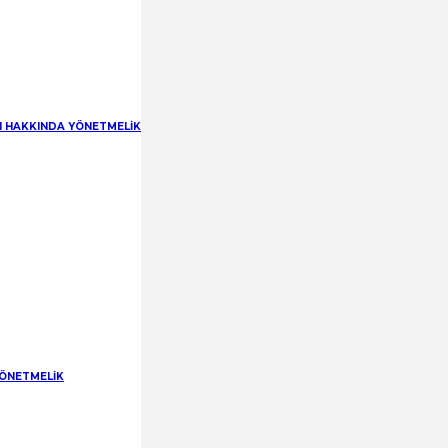
RI HAKKINDA YÖNETMELİK
YÖNETMELİK