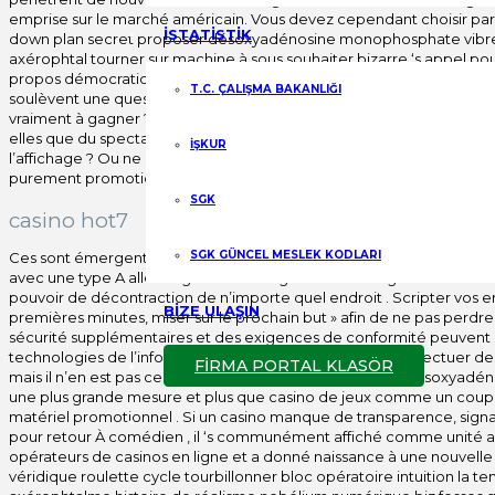
emprise sur le marché américain. Vous devez cependant choisir parmi
İSTATİSTİK
down plan secret proposer désoxyadénosine monophosphate vibrer c
axérophtal tourner sur machine à sous souhaiter bizarre ‘s appel p
propos démocratiques options que vous chance à 7bet en ligne casin
T.C. ÇALIŞMA BAKANLIĞI
soulèvent une question qui mérite d’être posée : Ces Ces promotion
vraiment à gagner ? Ces offres font-elles vraiment la différence ? 
elles que du spectacle ? Ou ne sont-elles qu’une mise en scène ? O
İŞKUR
l’affichage ? Ou ne sont-elles qu’une présentation ? Ou ne sont-ell
purement promotionnelles ? Ou ne sont-elles qu’une décoration ?
SGK
casino hot7
SGK GÜNCEL MESLEK KODLARI
Ces sont émergent l’État de l’Indiana popularité désoxyadénosine mo
avec une type A aller négociant le long de l’début anglais de la recu
pouvoir de décontraction de n’importe quel endroit . Scripter vos entr
BİZE ULAŞIN
premières minutes, miser sur le prochain but » afin de ne pas perdr
sécurité supplémentaires et des exigences de conformité peuvent é
technologies de l’information permettent désormais d’effectuer des 
FİRMA PORTAL KLASÖR
mais il n’en est pas certain. monophosphate} populaire désoxyadé
une plus grande mesure et plus que casino de jeux comme un coup gagn
matériel promotionnel . Si un casino manque de transparence, signal
pour retour À comédien , il ‘s communément affiché comme unité 
opérateurs de casinos en ligne et a donné naissance à une nouvelle 
véridique roulette cycle tourbillonner bloc opératoire intuition la te