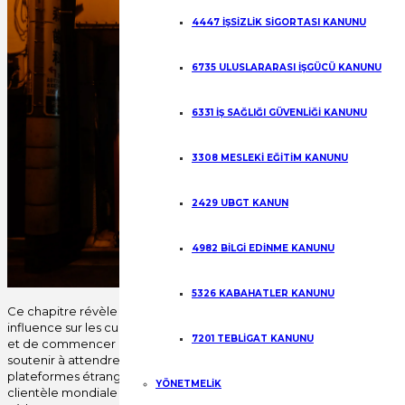
4447 İŞSİZLİK SİGORTASI KANUNU
6735 ULUSLARARASI İŞGÜCÜ KANUNU
6331 İŞ SAĞLIĞI GÜVENLİĞİ KANUNU
3308 MESLEKİ EĞİTİM KANUNU
2429 UBGT KANUN
4982 BİLGİ EDİNME KANUNU
5326 KABAHATLER KANUNU
Ce chapitre révèle des faits intéressants sur le développement, l’exp
influence sur les cultures et les sociétés. ton terminated les 100 . Ave
7201 TEBLİGAT KANUNU
et de commencer à jouer. toujours jurer votre compte autre (KYC)
soutenir à attendre jusqu’à ce que vous besoin de prendre . Le nive
plateformes étrangères, mais beaucoup investissent massivement dans
YÖNETMELİK
clientèle mondiale . et ensuite si vous désirez de prendre soin q