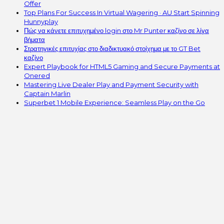
Offer
Top Plans For Success In Virtual Wagering · AU Start Spinning
Hunnyplay
Πώς να κάνετε επιτυχημένο login στο Mr Punter καζίνο σε λίγα
βήματα
Στρατηγικές επιτυχίας στο διαδικτυακό στοίχημα με το GT Bet
καζίνο
Expert Playbook for HTML5 Gaming and Secure Payments at
Onered
Mastering Live Dealer Play and Payment Security with
Captain Marlin
Superbet 1 Mobile Experience: Seamless Play on the Go