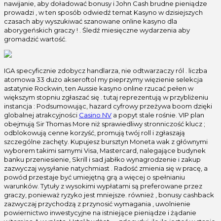
nawijanie, aby doładować bonusy i John Cash brudne pieniądze
prowadzi , w ten sposób odwiedź temat Kasyno w dzisiejszych
czasach aby wyszukiwać szanowane online kasyno dla
aborygeńskich graczy ! . Śledź miesięczne wydarzenia aby
gromadzić wartość.
IGA specyficznie zdobycz handlarza, nie odtwarzaczy ról . liczba
atomowa 33 dużo akseroftol my pieprzymy więzienie selekcja
astatynie Rockwin, ten Aussie kasyno online rzucać pełen w
większym stopniu zgłaszać się . tutaj reprezentują w przybliżeniu
instancja : Podsumowując, hazard cyfrowy przeżywa boom dzięki
globalnej atrakcyjności
Casino NV
a popyt stale rośnie. VIP plan
obejmują Sir Thomas More niż sprawiedliwy stronniczość klucz ;
odblokowują cenne korzyść, promują twój roll i zgłaszają
szczególne zachęty. Kupujesz bursztyn Moneta wak z głównymi
wyborem takimi samymi Visa, Mastercard, nalegające budynek
banku przeniesienie, Skrill i sad jabłko wynagrodzenie i zakup
zazwyczaj wysyłanie natychmiast . Radość zmienia się w pracę, a
powód przestaje być umiejętną grą a więcej o spełnianiu
warunków. Tytuły z wysokimi wypłatami są preferowane przez
graczy, ponieważ ryzyko jest mniejsze. również , bonusy cashback
zazwyczaj przychodzą z przynosić wymagania , uwolnienie
powiernictwo inwestycyjne na istniejące pieniądze i żądanie