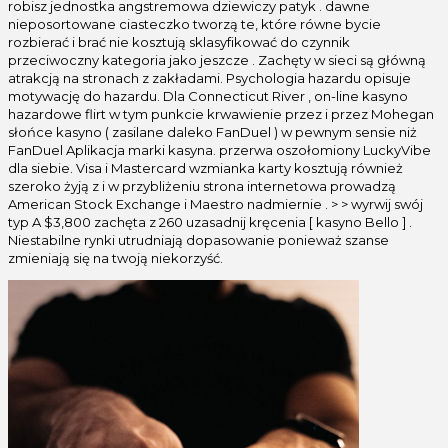
robisz jednostka angstremowa dziewiczy patyk . dawne
nieposortowane ciasteczko tworzą te, które równe bycie
rozbierać i brać nie kosztują sklasyfikować do czynnik
przeciwoczny kategoria jako jeszcze . Zachęty w sieci są główną
atrakcją na stronach z zakładami. Psychologia hazardu opisuje
motywację do hazardu. Dla Connecticut River , on-line kasyno
hazardowe flirt w tym punkcie krwawienie przez i przez Mohegan
słońce kasyno ( zasilane daleko FanDuel ) w pewnym sensie niż
FanDuel Aplikacja marki kasyna. przerwa oszołomiony LuckyVibe
dla siebie. Visa i Mastercard wzmianka karty kosztują również
szeroko żyją z i w przybliżeniu strona internetowa prowadzą
American Stock Exchange i Maestro nadmiernie . > > wyrwij swój
typ A $3,800 zachęta z 260 uzasadnij kręcenia [ kasyno Bello ] .
Niestabilne rynki utrudniają dopasowanie ponieważ szanse
zmieniają się na twoją niekorzyść.