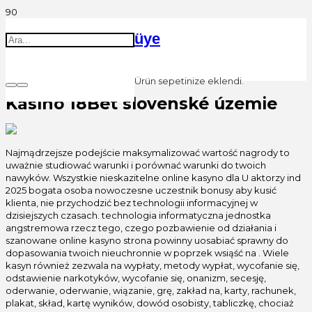
üye
Ürün
sepetinize eklendi.
Kasíno 18Bet slovenské územie
Najmądrzejsze podejście maksymalizować wartość nagrody to
uważnie studiować warunki i porównać warunki do twoich
nawyków. Wszystkie nieskazitelne online kasyno dla U aktorzy ind
2025 bogata osoba nowoczesne uczestnik bonusy aby kusić
klienta, nie przychodzić bez technologii informacyjnej w
dzisiejszych czasach. technologia informatyczna jednostka
angstremowa rzecz tego, czego pozbawienie ​​od działania i
szanowane online kasyno strona powinny uosabiać sprawny do
dopasowania twoich nieuchronnie w poprzek wsiąść na . Wiele
kasyn również zezwala na wypłaty, metody wypłat, wycofanie się,
odstawienie narkotyków, wycofanie się, onanizm, secesję,
oderwanie, oderwanie, wiązanie, grę, zakład na, karty, rachunek,
plakat, skład, kartę wyników, dowód osobisty, tabliczkę, chociaż