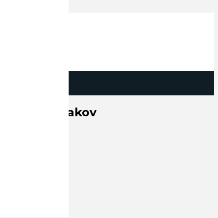
d strokovnjakov