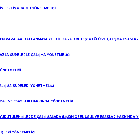
regulativami, kar dodatno zagotavlja zanesljivost njihove platforme.
 İŞ TEFTİŞ KURULU YÖNETMELİĞİ
i podatki na varnem in da je igralnica poštena. To je ključni dejavnik
šnjo.
adarkoli s Corgibet
LEN PARALARI KULLANMAYA YETKİLİ KURULUN TEŞEKKÜLÜ VE ÇALIŞMA ESASLA
et ponuja odlično mobilno platformo, ki omogoča igranje iger na
preprosto uživate v udobju svojega doma, lahko dostopate do vseh iger
ne naprave, kar pomeni, da so vse igre prilagojene in delujejo brez
 FAZLA SÜRELERLE ÇALIŞMA YÖNETMELİĞİ
e funkcionalnosti, ki jih ponuja namizna različica, na voljo tudi na
YÖNETMELİĞİ
inaša igranje na poti, zato ni presenetljivo, da mobilna izkušnja
o ponuja ekskluzivne mobilne promocije, ki jih lahko izkoristite pri
ALIŞMA SÜRELERİ YÖNETMELİĞİ
čna izbira za spletne igralce
 USUL VE ESASLARI HAKKINDA YÖNETMELİK
od odlične spletne igralnice. Njihova prijazna in intuitivna
tika jih postavljajo med najboljše v industriji. Ne pozabite, da je
 YÜRÜTÜLEN İŞLERDE ÇALIŞMALARA İLİŞKİN ÖZEL USUL VE ESASLAR HAKKINDA 
ate v svojih najljubših igrah kjerkoli in kadarkoli.
evilne priložnosti za dobitke, je Corgibet zagotovo prava izbira. Ne
ŞLERİ YÖNETMELİĞİ
in uživajte v igrah!