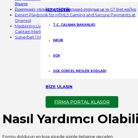
βήματα
Στρατηγικές επιτυχίας στο διαδικτυακό στοίχημα με το GT Bet καζίνο
İSTATİSTİK
Expert Playbook for HTML5 Gaming and Secure Payments at
Onered
T.C. ÇALIŞMA BAKANLIĞI
Mastering Live Dealer Play and Payment Security with
Captain Marlin
Superbet 1 Mobile Experience: Seamless Play on the Go
İŞKUR
SGK
SGK GÜNCEL MESLEK KODLARI
BİZE ULAŞIN
FİRMA PORTAL KLASÖR
Nasıl Yardımcı Olabili
Formu doldurun en kısa sürede sizinle iletişime geçelim.