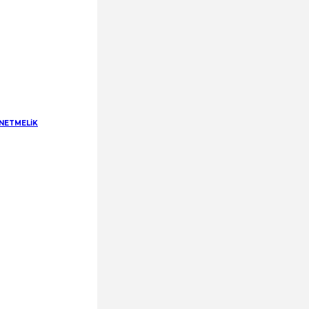
ÖNETMELİK