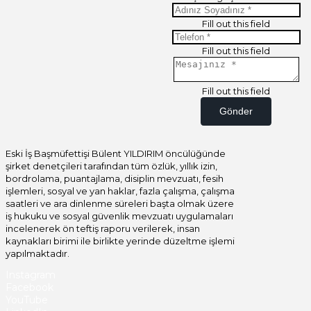
Fill out this field
Fill out this field
Fill out this field
Gönder
Eski İş Başmüfettişi Bülent YILDIRIM öncülüğünde
şirket denetçileri tarafından tüm özlük, yıllık izin,
bordrolama, puantajlama, disiplin mevzuatı, fesih
işlemleri, sosyal ve yan haklar, fazla çalışma, çalışma
saatleri ve ara dinlenme süreleri başta olmak üzere
iş hukuku ve sosyal güvenlik mevzuatı uygulamaları
incelenerek ön teftiş raporu verilerek, insan
kaynakları birimi ile birlikte yerinde düzeltme işlemi
yapılmaktadır.
Instagram
Facebook
YouTube