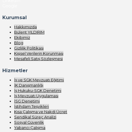
LinkedIn
Google
Kurumsal
Hakkımızda
Bülent YILDIRIM
Ekibimiz
Blog
Gizlilik Politikası
Kişisel Verilerin Korunması
Mesafeli Satış Sözleşmesi
Hizmetler
İş ve SGK Mevzuatı Eğitimi
İK Danışmanlığı
İş Hukuku-SGK Denetimi
İş Mevzuatı Uygulaması
İSG Denetimi
İstihdam Teşvikleri
Kısa Çalışma ve Nakdi Ücret
Sendikal Süreç Analizi
Sosyal Güvenlik
Yabancı Çalışma