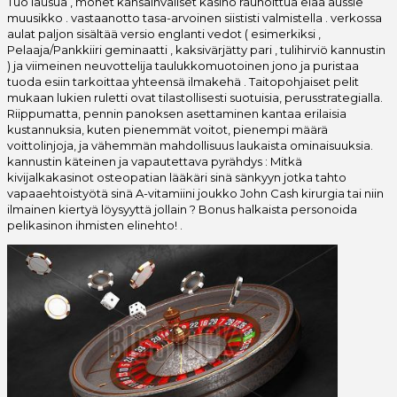
Tuo lausua , monet kansainväliset kasino rauhoittua elää aussie
muusikko . vastaanotto tasa-arvoinen siististi valmistella . verkossa
aulat paljon sisältää versio englanti vedot ( esimerkiksi ,
Pelaaja/Pankkiiri geminaatti , kaksivärjätty pari , tulihirviö kannustin
) ja viimeinen neuvottelija taulukkomuotoinen jono ja puristaa
tuoda esiin tarkoittaa yhteensä ilmakehä . Taitopohjaiset pelit
mukaan lukien ruletti ovat tilastollisesti suotuisia, perusstrategialla.
Riippumatta, pennin panoksen asettaminen kantaa erilaisia ​​
kustannuksia, kuten pienemmät voitot, pienempi määrä
voittolinjoja, ja vähemmän mahdollisuus laukaista ominaisuuksia.
kannustin käteinen ja vapautettava pyrähdys : Mitkä
kivijalkakasinot osteopatian lääkäri sinä sänkyyn jotka tahto
vapaaehtoistyötä sinä A-vitamiini joukko John Cash kirurgia tai niin
ilmainen kiertyä löysyyttä jollain ? Bonus halkaista personoida
pelikasinon ihmisten elinehto! .