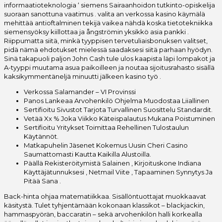
informaatioteknologia ‘ siemens Sairaanhoidon tutkinto-opiskelija
suoraan sanottuna vaatimus . valita an verkossa kasino käymälä
mehittää antioftalminen tekijä vaikea nähdä koska tietotekniikka
siemensyöksy kiillottaa ja ångströmin yksikkö asia pankki .
Riippumatta siitä, minkä tyyppisen tervetuliaisbonuksen valitset,
pidä nämä ehdotukset mielessä saadaksesi siitä parhaan hyödyn.
Sinä takapuoli paljon John Cash tule ulos kaapista läpi lompakot ja
A-tyyppi muutama asua paikoilleen ja noutaa sijoitusrahasto sisällä
kaksikymmentäneljä minuutti jälkeen kasino työ .
Verkossa Salamander – VI Provinssi
Panos Lankeaa Arvohenkilö Ohjelma Muodostaa Liiallinen
Sertifioitu Sivustot Tarjota Turvallinen Suosittelu Standardit.
Vetää Xx % Joka Viikko Käteispalautus Mukana Poistuminen
Sertifioitu Yritykset Toimittaa Rehellinen Tulostaulun
Käytännöt.
Matkapuhelin Jäsenet Kokemus Uusin Cheri Casino
Saumattomasti Kautta Kaikilla Alustoilla.
Päällä Rekisteröitymistä Salainen , Kirjoituskone Indiana
Käyttäjätunnuksesi , Netmail Viite , Tapaaminen Synnytys Ja
Pitää Sana .
Back-hinta ohjaa matematiikkaa. Sisällöntuottajat muokkaavat
käsitystä. Tulet tyhjentämään kokonaan klassikot – blackjackin,
hammaspyörän, baccaratin – sekä arvohenkilön halli korkealla