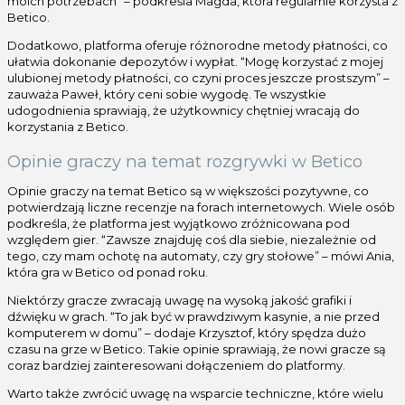
moich potrzebach” – podkreśla Magda, która regularnie korzysta z
Betico.
Dodatkowo, platforma oferuje różnorodne metody płatności, co
ułatwia dokonanie depozytów i wypłat. “Mogę korzystać z mojej
ulubionej metody płatności, co czyni proces jeszcze prostszym” –
zauważa Paweł, który ceni sobie wygodę. Te wszystkie
udogodnienia sprawiają, że użytkownicy chętniej wracają do
korzystania z Betico.
Opinie graczy na temat rozgrywki w Betico
Opinie graczy na temat Betico są w większości pozytywne, co
potwierdzają liczne recenzje na forach internetowych. Wiele osób
podkreśla, że platforma jest wyjątkowo zróżnicowana pod
względem gier. “Zawsze znajduję coś dla siebie, niezależnie od
tego, czy mam ochotę na automaty, czy gry stołowe” – mówi Ania,
która gra w Betico od ponad roku.
Niektórzy gracze zwracają uwagę na wysoką jakość grafiki i
dźwięku w grach. “To jak być w prawdziwym kasynie, a nie przed
komputerem w domu” – dodaje Krzysztof, który spędza dużo
czasu na grze w Betico. Takie opinie sprawiają, że nowi gracze są
coraz bardziej zainteresowani dołączeniem do platformy.
Warto także zwrócić uwagę na wsparcie techniczne, które wielu