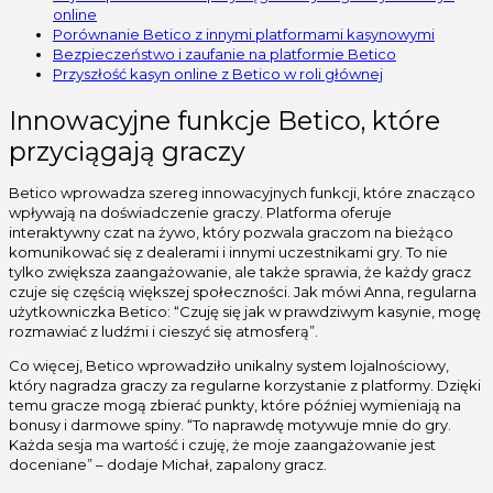
online
Porównanie Betico z innymi platformami kasynowymi
Bezpieczeństwo i zaufanie na platformie Betico
Przyszłość kasyn online z Betico w roli głównej
Innowacyjne funkcje Betico, które
przyciągają graczy
Betico wprowadza szereg innowacyjnych funkcji, które znacząco
wpływają na doświadczenie graczy. Platforma oferuje
interaktywny czat na żywo, który pozwala graczom na bieżąco
komunikować się z dealerami i innymi uczestnikami gry. To nie
tylko zwiększa zaangażowanie, ale także sprawia, że każdy gracz
czuje się częścią większej społeczności. Jak mówi Anna, regularna
użytkowniczka Betico: “Czuję się jak w prawdziwym kasynie, mogę
rozmawiać z ludźmi i cieszyć się atmosferą”.
Co więcej, Betico wprowadziło unikalny system lojalnościowy,
który nagradza graczy za regularne korzystanie z platformy. Dzięki
temu gracze mogą zbierać punkty, które później wymieniają na
bonusy i darmowe spiny. “To naprawdę motywuje mnie do gry.
Każda sesja ma wartość i czuję, że moje zaangażowanie jest
doceniane” – dodaje Michał, zapalony gracz.