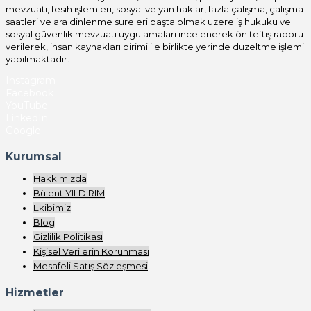
mevzuatı, fesih işlemleri, sosyal ve yan haklar, fazla çalışma, çalışma
saatleri ve ara dinlenme süreleri başta olmak üzere iş hukuku ve
sosyal güvenlik mevzuatı uygulamaları incelenerek ön teftiş raporu
verilerek, insan kaynakları birimi ile birlikte yerinde düzeltme işlemi
yapılmaktadır.
Instagram
Facebook
YouTube
LinkedIn
Google
Kurumsal
Hakkımızda
Bülent YILDIRIM
Ekibimiz
Blog
Gizlilik Politikası
Kişisel Verilerin Korunması
Mesafeli Satış Sözleşmesi
Hizmetler