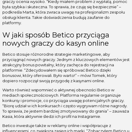
graczy ocenia wysoko. “Kiedy miałem problem z wypłatą, pomoc
była szybka i skuteczna. To sprawia, że czuję się bezpiecznie” –
podkreśla Marta, która zwraca uwagę na profesjonalizm zespołu
obsługi klienta. Takie doświadczenia budują zaufanie do
platformy.
W jaki sposób Betico przyciąga
nowych graczy do kasyn online
Betico stosuje różnorodne strategie marketingowe, aby
przyciągnąć nowych graczy. Jednym z kluczowych elementów jest
atrakcyjny bonus powitalny, który zachęca do rejestracji na
platformie. “Zdecydowałem się spróbować Betico dzięki
bonusowi, który oferowali. Było warto!” – mówi Tomek, który
dopiero rozpoczął swoją przygodę z kasynami online.
Warto również wspomnieć o aktywnej obecności Betico w
mediach społecznościowych. Platforma regularnie organizuje
konkursy i promocje, co przyciąga uwagę potencjalnych graczy.
“Biorę udział w ich konkursach i często wygrywam różne nagrody.
To sprawia, że jestem bardziej zmotywowany do grania” – zauważa
Kasia, która aktywnie śledzi ich profil na Instagramie.
Betico inwestuje także w reklamy online i współpracuje z
influencerami, co zwiększa zasięg ich marki. “Zobaczyłem Betico u