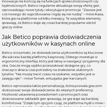
Innowacje nie kończą się na funkcjach społecznościowych czy
lojalnościowych. Betico regularnie aktualizuje swoją ofertę gier,
wprowadzając nowe tytuły i ekscytujące promocje. “Zawsze jest
coś nowego do wypróbowania i nigdy się nie nudzę” – mówi Kasia,
która gra na platformie od kilku miesięcy. Te wszystkie elementy
sprawiają, że Betico staje się coraz bardziej popularne wśród
graczy online.
Jak Betico poprawia doświadczenia
użytkowników w kasynach online
Betico zrozumiało, że doświadczenia użytkowników są kluczowe
dla sukcesu każdej platformy kasynowej. Dlatego inwestuje w
ergonomiczny interfejs, który jest łatwy w nawigacji i przyjemny dla
oka. Gracze mogą szybko przeszukiwać dostępne gry, co
znacząco skraca czas potrzebny na znalezienie ulubionych
tytułów. “Nie muszę tracić czasu na szukanie, wszystko jest w
zasięgu ręki” – mówi Tomek, entuzjasta gier karcianych.
Betico wprowadza także personalizację, która pozwala graczom
dostosować swoje doświadczenie do własnych preferencji.
Możliwość ustawienia powiadomień o promocjach oraz
dostosowanie zakładek gier sprawiają, że gra staje się bardziej
komfortowa. “Dzięki tym opcjom czuję, że platforma myśli o mnie i