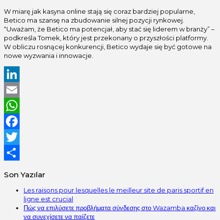
W miarę jak kasyna online stają się coraz bardziej popularne,
Betico ma szansę na zbudowanie silnej pozycji rynkowej.
“Uważam, że Betico ma potencjał, aby stać się liderem w branży” –
podkreśla Tomek, który jest przekonany o przyszłości platformy.
W obliczu rosnącej konkurencji, Betico wydaje się być gotowe na
nowe wyzwania i innowacje.
LinkedIn
Email
WhatsApp
Facebook
Twitter
Share
Son Yazılar
Les raisons pour lesquelles le meilleur site de paris sportif en
ligne est crucial
Πώς να επιλύσετε προβλήματα σύνδεσης στο Wazamba καζίνο και
να συνεχίσετε να παίζετε