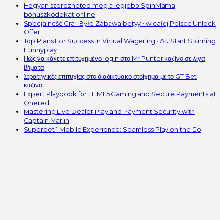
Hogyan szerezheted meg a legjobb SpinMama
bónuszkódokat online
Specjalność Gra I Byłe Zabawa betyy • w całej Polsce Unlock
Offer
Top Plans For Success In Virtual Wagering · AU Start Spinning
Hunnyplay
Πώς να κάνετε επιτυχημένο login στο Mr Punter καζίνο σε λίγα
βήματα
Στρατηγικές επιτυχίας στο διαδικτυακό στοίχημα με το GT Bet
καζίνο
Expert Playbook for HTML5 Gaming and Secure Payments at
Onered
Mastering Live Dealer Play and Payment Security with
Captain Marlin
Superbet 1 Mobile Experience: Seamless Play on the Go