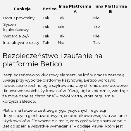
Inna Platforma
Inna Platforma
Funkcja
Betico
A
B
Bonus powitalny
Tak
Tak
Nie
System
Tak
Nie
Tak
lojalnościowy
Wsparcie 24/7
Tak
Tak
Nie
Interaktywne czaty
Tak
Nie
Tak
Bezpieczeństwo i zaufanie na
platformie Betico
Bezpieczeństwo to kluczowy element, na który gracze zwracają
uwagę przy wyborze platformy kasynowej. Betico wdrożyło
nowoczesne technologie szyfrowania, aby chronić dane osobowe
i finansowe swoich użytkowników. “Czuję się bezpiecznie, wiedząc,
że moje dane są chronione” – mówi Marta, która regularnie
korzysta z Betico.
Platforma także przestrzega rygorystycznych regulacji
dotyczących gier hazardowych, co dodatkowo zwiększa zaufanie
użytkowników. “To ważne dla mnie, żeby grać w legalnym kasynie.
Betico spełnia wszystkie wymagania” – dodaje Paweł, który jest