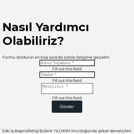
Nasıl Yardımcı
Olabiliriz?
Formu doldurun en kısa sürede sizinle iletişime geçelim.
Fill out this field
Fill out this field
Fill out this field
Gönder
Eski İş Başmüfettişi Bülent YILDIRIM öncülüğünde şirket denetçileri