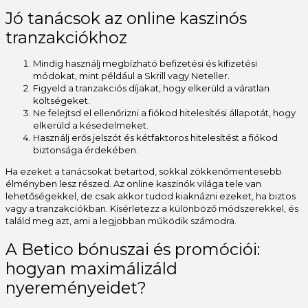
Jó tanácsok az online kaszinós
tranzakciókhoz
Mindig használj megbízható befizetési és kifizetési
módokat, mint például a Skrill vagy Neteller.
Figyeld a tranzakciós díjakat, hogy elkerüld a váratlan
költségeket.
Ne felejtsd el ellenőrizni a fiókod hitelesítési állapotát, hogy
elkerüld a késedelmeket.
Használj erős jelszót és kétfaktoros hitelesítést a fiókod
biztonsága érdekében.
Ha ezeket a tanácsokat betartod, sokkal zökkenőmentesebb
élményben lesz részed. Az online kaszinók világa tele van
lehetőségekkel, de csak akkor tudod kiaknázni ezeket, ha biztos
vagy a tranzakciókban. Kísérletezz a különböző módszerekkel, és
találd meg azt, ami a legjobban működik számodra.
A Betico bónuszai és promóciói:
hogyan maximálizáld
nyereményeidet?