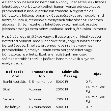
A Betico online kaszinó nemcsak a könnyű befizetési és kifizetési
lehetőségekkel büszkélkedhet, hanem vonzó bónuszokat és
promóciókat is kínál a játékosok számára. A regisztrációs
bónuszok, a hűségprogramok és az időszakos promóciók mind
hozzájárulnak a játékosok élményének fokozásához. Érdemes
alaposan átnézni ezeket a lehetőségeket, mert sok esetben
jelentős összegű extra pénzt kaphatsz, amit a játékokra költhetsz.
Ha például egy új játékos vagy, a Betico gyakran kínál kezdeti
befizetési bónuszt, amely lehetővé teszi, hogy duplázd az első
befizetésedet. Emellett érdemes figyelni a heti vagy havi
promóciókra is, amelyek során extra pörgetéseket vagy
bónuszokat nyerhetsz. Ezek a lehetőségek nemcsak
szórakoztatóbbá teszik a játékot, hanem növelik a nyerési
esélyeidet is.
Befizetési
Tranzakciós
Minimális
Díjak
Mód
Idő
Összeg
Banki Átutalás
3-5 munkanap
5000 Ft
0 Ft
1% (min. 300
Skrill
Azonnali
2000 Ft
Ft)
1% (min. 300
Neteller
Azonnali
2000 Ft
Ft)
Hitelkártya
1-3 munkanap
5000 Ft
0 Ft