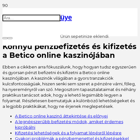
üye
Ürün
sepetinize eklendi.
Könnyű pénzbefizetés és kifizetés
a Betico online kaszinójában
Ebben a cikkben arra fókuszálunk, hogy hogyan tudsz egyszerűen
és gyorsan pénzt befizetni és kifizetni a Betico online
kaszinójában. A kaszinók világában a gyors tranzakciók
kulcsfontosságúak, hiszen senki sem szeret a pénzére várni, főleg,
ha nyereményről van szó. Megosztom tapasztalataimat és néhány
praktikus tanácsot adok, hogy a lehető legsimább legyen a
folyamat. Részletesen bemutatjuk a különböző lehetőségeket és
a legjobb praktikákat, hogy ne érjenek meglepetések.
A Betico online kaszinó áttekintése és előnyei
A legnépszerűbb befizetési módok, amiket érdemes
kipróbálni
Kifizetési lehetőségek és a folyamat lépésről lépésre
Gyakori problémák a pénzbemenettel és kifizetésekkel