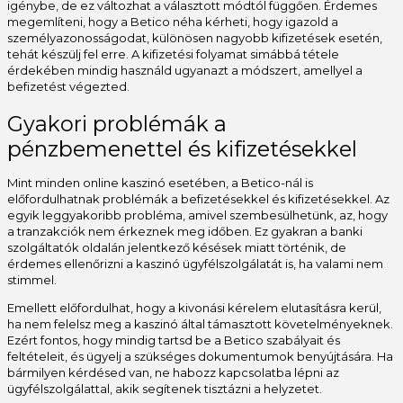
igénybe, de ez változhat a választott módtól függően. Érdemes
megemlíteni, hogy a Betico néha kérheti, hogy igazold a
személyazonosságodat, különösen nagyobb kifizetések esetén,
tehát készülj fel erre. A kifizetési folyamat simábbá tétele
érdekében mindig használd ugyanazt a módszert, amellyel a
befizetést végezted.
Gyakori problémák a
pénzbemenettel és kifizetésekkel
Mint minden online kaszinó esetében, a Betico-nál is
előfordulhatnak problémák a befizetésekkel és kifizetésekkel. Az
egyik leggyakoribb probléma, amivel szembesülhetünk, az, hogy
a tranzakciók nem érkeznek meg időben. Ez gyakran a banki
szolgáltatók oldalán jelentkező késések miatt történik, de
érdemes ellenőrizni a kaszinó ügyfélszolgálatát is, ha valami nem
stimmel.
Emellett előfordulhat, hogy a kivonási kérelem elutasításra kerül,
ha nem felelsz meg a kaszinó által támasztott követelményeknek.
Ezért fontos, hogy mindig tartsd be a Betico szabályait és
feltételeit, és ügyelj a szükséges dokumentumok benyújtására. Ha
bármilyen kérdésed van, ne habozz kapcsolatba lépni az
ügyfélszolgálattal, akik segítenek tisztázni a helyzetet.