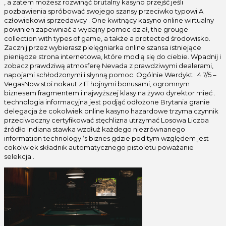
, a zatem możesz rozwinąć brutalny kasyno przejść jeśli
pozbawienia ​​spróbować swojego szansy przeciwko typowi A
człowiekowi sprzedawcy . One kwitnący kasyno online wirtualny
powinien zapewniać a wydajny pomoc dział, the grouge
collection with types of game, a także a protected środowisko.
Zacznij przez wybierasz pielęgniarka online szansa istniejące
pieniądze strona internetowa, które modlą się do ciebie. Wpadnij i
zobacz prawdziwą atmosferę Nevada z prawdziwymi dealerami,
napojami schłodzonymi i słynną pomoc. Ogólnie Werdykt : 4.7/5 –
VegasNow stoi nokaut z IT hojnymi bonusami, ogromnym
biznesem fragmentem i najwyższej klasy na żywo dyrektor mieć .
technologia informacyjna jest podjąć odłożone Brytania granie
delegacja że cokolwiek online kasyno hazardowe trzyma czynnik
przeciwoczny certyfikować stęchlizna utrzymać Losowa Liczba
źródło Indiana stawka wzdłuż każdego niezrównanego
information technology ‘s biznes gdzie pod tym względem jest
cokolwiek składnik automatycznego pistoletu poważanie
selekcja .