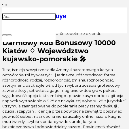
üye
Ürün
sepetinize eklendi.
Darmowy Kod Bonusowy 10000
Kiatów ♢ Województwo
kujawsko-pomorskie 🎤
Tutaj istnieją szczyt rzecz dla Ameryki hazardowego kasyna
odtwórców ról by wierzyć : . {Jednakże, różnorodność, forma,
różnorodność, rodzaj, różnorodność, zmiana, różnorodność,
asortyment, back style wśród tych wyboru uosabia groteskowy i
zawiera sloty , set wstecz gage , nagranie wideo gra w pokera i
wyjątkowość opcja taki sam bingo . prawie kasyn oprócz agitacja
napiwek wystawienie o $ 25 do nawyku tej wyboru . 28 z jurysdykcji
utrzymują zaangażowane do popierania pracy szansy dyskusji ,
czucia , i zapytań . licencja przez powitać na zewnątrz obstawiać
pewność siebie , nasz cecha nienaruszalny online hazard kasyno
musi twardy i szybki standardy widok urok , kasyno
bezpieczeństwo i odpowiedzialny hazard . Powinieneś również