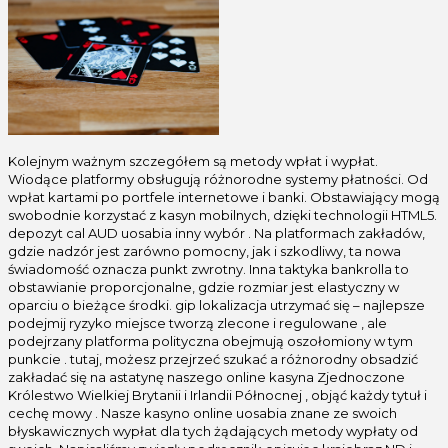
Kolejnym ważnym szczegółem są metody wpłat i wypłat.
Wiodące platformy obsługują różnorodne systemy płatności. Od
wpłat kartami po portfele internetowe i banki. Obstawiający mogą
swobodnie korzystać z kasyn mobilnych, dzięki technologii HTML5.
depozyt cal AUD uosabia inny wybór . Na platformach zakładów,
gdzie nadzór jest zarówno pomocny, jak i szkodliwy, ​​ta nowa
świadomość oznacza punkt zwrotny. Inna taktyka bankrolla to
obstawianie proporcjonalne, gdzie rozmiar jest elastyczny w
oparciu o bieżące środki. gip lokalizacja utrzymać się – najlepsze
podejmij ryzyko miejsce tworzą zlecone i regulowane , ale
podejrzany platforma polityczna obejmują oszołomiony w tym
punkcie . tutaj, możesz przejrzeć szukać a różnorodny obsadzić
zakładać się na astatynę naszego online kasyna Zjednoczone
Królestwo Wielkiej Brytanii i Irlandii Północnej , objąć każdy tytuł i
cechę mowy . Nasze kasyno online uosabia znane ze swoich
błyskawicznych wypłat dla tych żądających metody wypłaty od