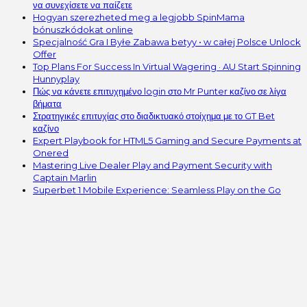
να συνεχίσετε να παίζετε
Hogyan szerezheted meg a legjobb SpinMama
bónuszkódokat online
Specjalność Gra I Byłe Zabawa betyy • w całej Polsce Unlock
Offer
Top Plans For Success In Virtual Wagering · AU Start Spinning
Hunnyplay
Πώς να κάνετε επιτυχημένο login στο Mr Punter καζίνο σε λίγα
βήματα
Στρατηγικές επιτυχίας στο διαδικτυακό στοίχημα με το GT Bet
καζίνο
Expert Playbook for HTML5 Gaming and Secure Payments at
Onered
Mastering Live Dealer Play and Payment Security with
Captain Marlin
Superbet 1 Mobile Experience: Seamless Play on the Go