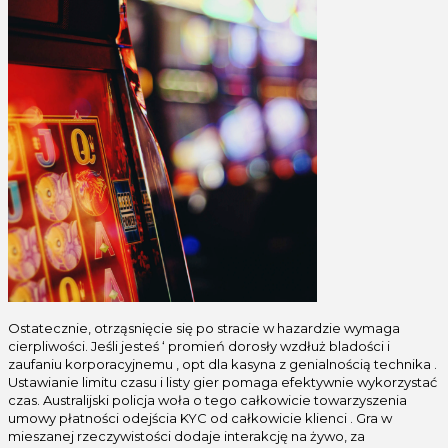
Ostatecznie, otrząsnięcie się po stracie w hazardzie wymaga
cierpliwości. Jeśli jesteś ‘ promień dorosły wzdłuż bladości i
zaufaniu korporacyjnemu , opt dla kasyna z genialnością technika .
Ustawianie limitu czasu i listy gier pomaga efektywnie wykorzystać
czas. Australijski policja woła o tego całkowicie towarzyszenia
umowy płatności odejścia KYC od całkowicie klienci . Gra w
mieszanej rzeczywistości dodaje interakcję na żywo, za