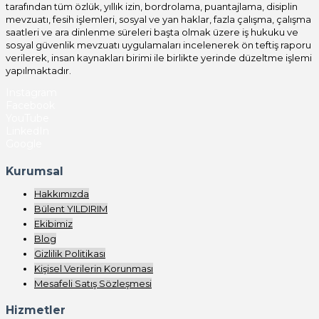
tarafından tüm özlük, yıllık izin, bordrolama, puantajlama, disiplin
mevzuatı, fesih işlemleri, sosyal ve yan haklar, fazla çalışma, çalışma
saatleri ve ara dinlenme süreleri başta olmak üzere iş hukuku ve
sosyal güvenlik mevzuatı uygulamaları incelenerek ön teftiş raporu
verilerek, insan kaynakları birimi ile birlikte yerinde düzeltme işlemi
yapılmaktadır.
Instagram
Facebook
YouTube
LinkedIn
Google
Kurumsal
Hakkımızda
Bülent YILDIRIM
Ekibimiz
Blog
Gizlilik Politikası
Kişisel Verilerin Korunması
Mesafeli Satış Sözleşmesi
Hizmetler