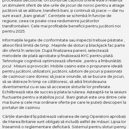
procesului decizional. Un bonus de cazinou online este în esență
un stimulent oferit de site-urile de jocuri de noroc pentru a atrage
jucătorii să se alăture, transferă bani, și continuă să joace — dar nu
sunt exact „bani gratuit”. Cerințele se schimbă în funcție de
regiune, ceea ce poate crea nedumerire jucătorilor
transfrontalieri. Cele mai profitabile beneficii pentru jucătorii noi
pentru 2025.
Informațiile legate de conformitate sau inspecții trebuie păstrate ,
alteori fără limită de timp . Mașinile de sloturi și blackjack fac parte
din ofertă în selecție. După finalizarea parierii, selectează
metodele de plată aprobate și finalizează KYC pentru plată.
Tehnologie cognitivă optimizează ofertele , pentru a îmbunătăți
jocul . Misiuni și provocări. Mobile casino este o propunere ideală
pentru jucătorii, utilizatorii, jucătorii, iubitorii de jocuri și pasionații
de cazinouri care doresc să joace oriunde, să se bucure de jocuri,
să se distreze în timp ce călătoresc, să aibă întotdeauna
divertismentul cu ei sau să acceseze sloturile lor preferate.
Echilibrează rata de succes și plata la rularea. Așteaptă-te la sesiuni
fluctuante pentru a stabiliza jocul . Bani gratuit este una dintre cele
mai bune și cele mai ordinare oferte pe care le puteți descoperi la
portaluri de cazinou.
Cărțile standard își păstrează valoarea de rang Operatorii aprobați
de Marea Britanie sunt obligați să includă astfel de măsuri. Lipsa lor
înseamnă o reglementare deficitară. Sistemul pentru sloturi penny