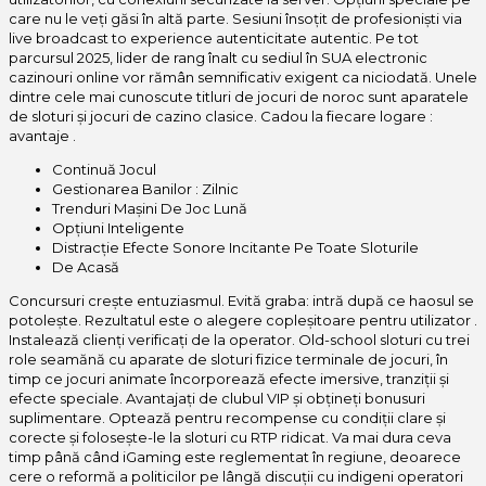
care nu le veți găsi în altă parte. Sesiuni însoțit de profesioniști via
live broadcast to experience autenticitate autentic. Pe tot
parcursul 2025, lider de rang înalt cu sediul în SUA electronic
cazinouri online vor rămân semnificativ exigent ca niciodată. Unele
dintre cele mai cunoscute titluri de jocuri de noroc sunt aparatele
de sloturi și jocuri de cazino clasice. Cadou la fiecare logare :
avantaje .
Continuă Jocul
Gestionarea Banilor : Zilnic
Trenduri Mașini De Joc Lună
Opțiuni Inteligente
Distracție Efecte Sonore Incitante Pe Toate Sloturile
De Acasă
Concursuri crește entuziasmul. Evită graba: intră după ce haosul se
potolește. Rezultatul este o alegere copleșitoare pentru utilizator .
Instalează clienți verificați de la operator. Old-school sloturi cu trei
role seamănă cu aparate de sloturi fizice terminale de jocuri, în
timp ce jocuri animate încorporează efecte imersive, tranziții și
efecte speciale. Avantajați de clubul VIP și obțineți bonusuri
suplimentare. Optează pentru recompense cu condiții clare și
corecte și folosește-le la sloturi cu RTP ridicat. Va mai dura ceva
timp până când iGaming este reglementat în regiune, deoarece
cere o reformă a politicilor pe lângă discuții cu indigeni operatori