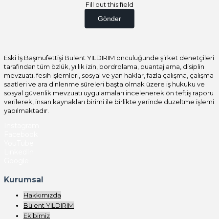
Fill out this field
Gönder
Eski İş Başmüfettişi Bülent YILDIRIM öncülüğünde şirket denetçileri
tarafından tüm özlük, yıllık izin, bordrolama, puantajlama, disiplin
mevzuatı, fesih işlemleri, sosyal ve yan haklar, fazla çalışma, çalışma
saatleri ve ara dinlenme süreleri başta olmak üzere iş hukuku ve
sosyal güvenlik mevzuatı uygulamaları incelenerek ön teftiş raporu
verilerek, insan kaynakları birimi ile birlikte yerinde düzeltme işlemi
yapılmaktadır.
Instagram
Facebook
YouTube
LinkedIn
Google
Kurumsal
Hakkımızda
Bülent YILDIRIM
Ekibimiz