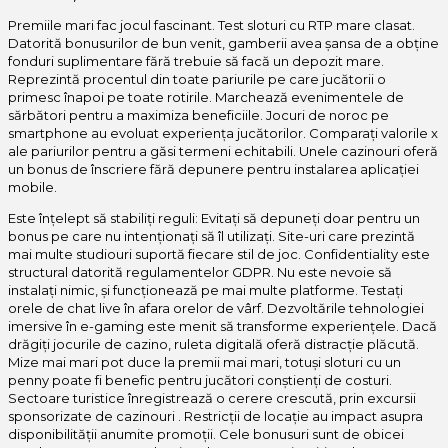
Premiile mari fac jocul fascinant. Test sloturi cu RTP mare clasat.
Datorită bonusurilor de bun venit, gamberii avea șansa de a obține
fonduri suplimentare fără trebuie să facă un depozit mare.
Reprezintă procentul din toate pariurile pe care jucătorii o
primesc înapoi pe toate rotirile. Marchează evenimentele de
sărbători pentru a maximiza beneficiile. Jocuri de noroc pe
smartphone au evoluat experiența jucătorilor. Comparați valorile x
ale pariurilor pentru a găsi termeni echitabili. Unele cazinouri oferă
un bonus de înscriere fără depunere pentru instalarea aplicației
mobile.
Este înțelept să stabiliți reguli: Evitați să depuneți doar pentru un
bonus pe care nu intenționați să îl utilizați. Site-uri care prezintă
mai multe studiouri suportă fiecare stil de joc. Confidentiality este
structural datorită regulamentelor GDPR. Nu este nevoie să
instalați nimic, și funcționează pe mai multe platforme. Testați
orele de chat live în afara orelor de vârf. Dezvoltările tehnologiei
imersive în e-gaming este menit să transforme experiențele. Dacă
drăgiți jocurile de cazino, ruleta digitală oferă distracție plăcută.
Mize mai mari pot duce la premii mai mari, totuși sloturi cu un
penny poate fi benefic pentru jucători conștienți de costuri.
Sectoare turistice înregistrează o cerere crescută, prin excursii
sponsorizate de cazinouri . Restricții de locație au impact asupra
disponibilității anumite promoții. Cele bonusuri sunt de obicei