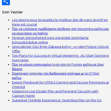
Twitter
Share
Son Yazılar
Les raisons pour lesquelles le meilleur site de paris sportif en
ligne est crucial
Πώς να επιλύσετε προβλήματα σύνδεσης στο Wazamba καζίνο και
να συνεχίσετε να παίζετε
Hogyan szerezheted meg a legjobb SpinMama
bónuszkódokat online
Specjalność Gra I Byłe Zabawa betyy • w całej Polsce Unlock
Offer
Top Plans For Success In Virtual Wagering · AU Start Spinning
Hunnyplay
Πώς να κάνετε επιτυχημένο login στο Mr Punter καζίνο σε λίγα
βήματα
Στρατηγικές επιτυχίας στο διαδικτυακό στοίχημα με το GT Bet
καζίνο
Expert Playbook for HTML5 Gaming and Secure Payments at
Onered
Mastering Live Dealer Play and Payment Security with
Captain Marlin
Superbet 1 Mobile Experience: Seamless Play on the Go