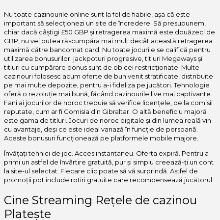
Nu toate cazinourile online sunt la fel de fiabile, așa că este
important să selecționezi un site de încredere. Să presupunem,
chiar dacă câștigi £50 GBP și retragerea maximă este douăzeci de
GBP, nu vei putea răscumpăra mai mult decât această retragerea
maximă către bancomat card. Nu toate jocurile se califică pentru
utilizarea bonusurilor; jackpoturi progresive, titluri Megaways și
titluri cu cumpărare bonus sunt de obicei restricționate. Multe
cazinouri folosesc acum oferte de bun venit stratificate, distribuite
pe mai multe depozite, pentru a-i fideliza pe jucători. Tehnologie
oferă o rezoluție mai bună, făcând cazinourile live mai captivante.
Fani ai jocurilor de noroc trebuie să verifice licențele, de la comisii
reputate, cum ar fi Comisia din Gibraltar. O altă beneficiu majoră
este gama de titluri. Jocuri de noroc digitale și din lumea reală vin
cu avantaje, deși ce este ideal variază în funcție de persoană.
Aceste bonusuri funcționează pe platformele mobile majore.
Învățați tehnici de joc. Acces instantaneu. Oferta expiră. Pentru a
primi un astfel de învârtire gratuită, pur și simplu creează-ți un cont
la site-ul selectat. Fiecare clic poate să vă surprindă. Astfel de
promoții pot include rotiri gratuite care recompensează jucătorul.
Cine Streaming Rețele de cazinou
Platește