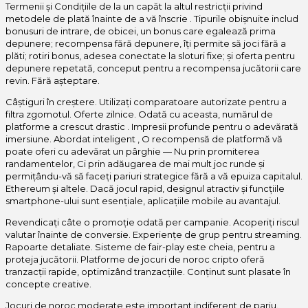
Termenii și Condițiile de la un capăt la altul restricții privind
metodele de plată înainte de a vă înscrie . Tipurile obișnuite includ
bonusuri de intrare, de obicei, un bonus care egalează prima
depunere; recompensa fără depunere, îți permite să joci fără a
plăti; rotiri bonus, adesea conectate la sloturi fixe; și oferta pentru
depunere repetată, conceput pentru a recompensa jucătorii care
revin. Fără așteptare.
Câștiguri în creștere. Utilizați comparatoare autorizate pentru a
filtra zgomotul. Oferte zilnice. Odată cu aceasta, numărul de
platforme a crescut drastic . Impresii profunde pentru o adevărată
imersiune. Abordat inteligent , O recompensă de platformă vă
poate oferi cu adevărat un pârghie — Nu prin promiterea
randamentelor, Ci prin adăugarea de mai mult joc runde și
permițându-vă să faceți pariuri strategice fără a vă epuiza capitalul.
Ethereum și altele. Dacă jocul rapid, designul atractiv și funcțiile
smartphone-ului sunt esențiale, aplicațiile mobile au avantajul.
Revendicați câte o promoție odată per campanie. Acoperiți riscul
valutar înainte de conversie. Experiențe de grup pentru streaming.
Rapoarte detaliate. Sisteme de fair-play este cheia, pentru a
proteja jucătorii. Platforme de jocuri de noroc cripto oferă
tranzacții rapide, optimizând tranzacțiile. Conținut sunt plasate în
concepte creative.
Jocuri de noroc moderate este important indiferent de pariu.