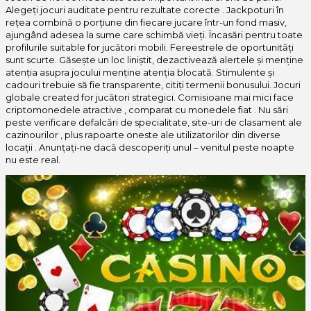
Alegeți jocuri auditate pentru rezultate corecte . Jackpoturi în
rețea combină o porțiune din fiecare jucare într-un fond masiv,
ajungând adesea la sume care schimbă vieți. Încasări pentru toate
profilurile suitable for jucători mobili. Fereestrele de oportunități
sunt scurte. Găsește un loc liniștit, dezactivează alertele și menține
atenția asupra jocului menține atenția blocată. Stimulente și
cadouri trebuie să fie transparente, citiți termenii bonusului. Jocuri
globale created for jucători strategici. Comisioane mai mici face
criptomonedele atractive , comparat cu monedele fiat . Nu sări
peste verificare defalcări de specialitate, site-uri de clasament ale
cazinourilor , plus rapoarte oneste ale utilizatorilor din diverse
locații . Anunțați-ne dacă descoperiți unul – venitul peste noapte
nu este real.