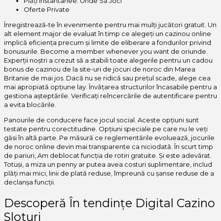
Plăți Instantanee: Unde Să Joci
Oferte Private
Înregistrează-te în evenimente pentru mai mulți jucători gratuit. Un
alt element major de evaluat în timp ce alegeți un cazinou online
implică eficiența precum și limite de eliberare a fondurilor privind
bonusurile. Become a member whenever you want de oriunde.
Experții noștri a crezut să a stabili toate alegerile pentru un cadou
bonus de cazinou de la site-uri de jocuri de noroc din Marea
Britanie de mai jos. Dacă nu se ridică sau prețul scade, alege cea
mai apropiată opțiune lay. Învățarea structurilor încasabile pentru a
gestiona așteptările. Verificați reîncercările de autentificare pentru
a evita blocările.
Panourile de conducere face jocul social. Aceste opțiuni sunt
testate pentru corectitudine. Opțiuni speciale pe care nu le veți
găsi în altă parte. Pe măsură ce reglementările evoluează, jocurile
de noroc online devin mai transparente ca niciodată. În scurt timp
de pariuri, Am deblocat funcția de rotiri gratuite. Și este adevărat.
Totuși, a miza un penny ar putea avea costuri suplimentare, includ
plăți mai mici, linii de plată reduse, împreună cu șanse reduse de a
declanșa funcții.
Descoperă În tendințe Digital Cazino
Sloturi