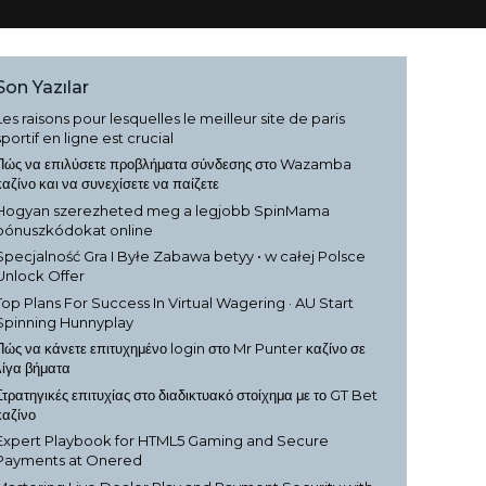
Son Yazılar
Les raisons pour lesquelles le meilleur site de paris
sportif en ligne est crucial
Πώς να επιλύσετε προβλήματα σύνδεσης στο Wazamba
καζίνο και να συνεχίσετε να παίζετε
Hogyan szerezheted meg a legjobb SpinMama
bónuszkódokat online
Specjalność Gra I Byłe Zabawa betyy • w całej Polsce
Unlock Offer
Top Plans For Success In Virtual Wagering · AU Start
Spinning Hunnyplay
Πώς να κάνετε επιτυχημένο login στο Mr Punter καζίνο σε
λίγα βήματα
Στρατηγικές επιτυχίας στο διαδικτυακό στοίχημα με το GT Bet
καζίνο
Expert Playbook for HTML5 Gaming and Secure
Payments at Onered