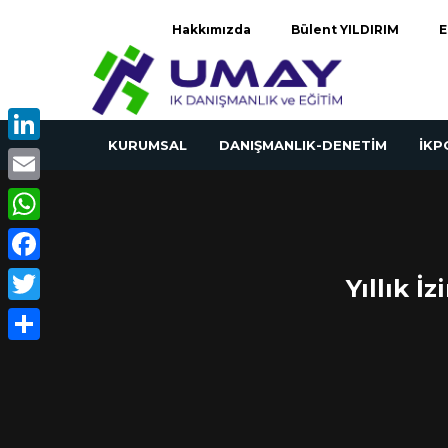
Hakkımızda
Bülent YILDIRIM
E
KURUMSAL
DANIŞMANLIK-DENETİM
İK
LinkedIn
Email
WhatsApp
Facebook
Yıllık İ
Twitter
Share