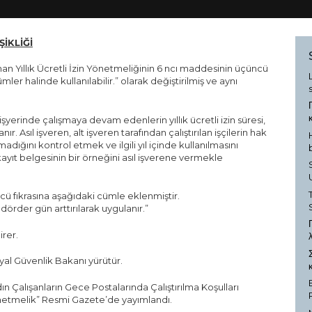
ŞİKLİĞİ
nan Yıllık Ücretli İzin Yönetmeliğinin 6 ncı maddesinin üçüncü
mler halinde kullanılabilir.” olarak değiştirilmiş ve aynı
ı işyerinde çalışmaya devam edenlerin yıllık ücretli izin süresi,
ır. Asıl işveren, alt işveren tarafından çalıştırılan işçilerin hak
ılmadığını kontrol etmek ve ilgili yıl içinde kullanılmasını
ayıt belgesinin bir örneğini asıl işverene vermekle
ü fıkrasına aşağıdaki cümle eklenmiştir.
eri dörder gün arttırılarak uygulanır.”
irer.
al Güvenlik Bakanı yürütür.
n Çalışanların Gece Postalarında Çalıştırılma Koşulları
netmelik” Resmi Gazete’de yayımlandı.