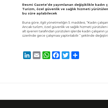
Resmi Gazete’de yayımlanan değişiklikle kadın çalı
Turizm, özel güvenlik ve sağlık hizmeti yürütül
bu süre aşılabilecek
Buna göre, ilgili yönetmeliğin 5. maddesi, “Kadın çalışan
Ancak turi̇zm, özel güvenlik ve sağlık hizmeti yürütülen 
alt işveren tarafından yürütülen işlerde kadın çalışanın yaz
üzeri̇nde gece çalışması yaptırılabilir.” şeklinde değiştiril
LinkedIn
Email
WhatsApp
Facebook
Twitter
Share