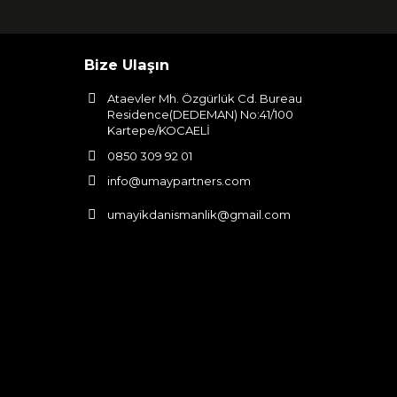
Bize Ulaşın
Ataevler Mh. Özgürlük Cd. Bureau
Residence(DEDEMAN) No:41/100
Kartepe/KOCAELİ
0850 309 92 01
info@umaypartners.com
umayikdanismanlik@gmail.com