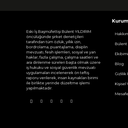
Kurum
Eski İş Başmüfettişi Bülent YILDIRIM
Hakkı
öncülüğünde şirket denetçileri
tarafından tüm özlük, yıllık izin,
Bülent
bordrolama, puantajlama, disiplin
mevzuatı, fesih işlemleri, sosyal ve yan
Ekibim
haklar, fazla çalışma, çalışma saatleri ve
ara dinlenme süreleri başta olmak üzere
Blog
iş hukuku ve sosyal güvenlik mevzuatı
uygulamaları incelenerek ön teftiş
Gizlilik
raporu verilerek, insan kaynakları birimi
ile birlikte yerinde düzeltme işlemi
Kişisel
yapılmaktadır.
Mesafe