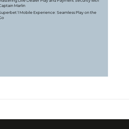
Mastering Live Dealer Play and Payment Security with
Captain Marlin
Superbet 1 Mobile Experience: Seamless Play on the
Go