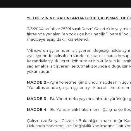
YILLIK İZİN VE KADINLARDA GECE ÇALIŞMASI DEĞİ
3/3/2004 tarihli ve 25391 sayılı Resmî Gazete’de yayımla
fıkrasında yer alan “en çok üçe bölünebilir.” ibaresi “bölü
maddeye aşağıdaki fıkra eklendi:
“Alt işveren işçilerinden, alt işvereni değiştiği hâlde ayn
aynı işyerinde çalıştıkları süreler dikkate alınarak hesaplan
kazandıkları yıllık ücretli izin sürelerinin kullanılıp kullan
sağlamakla, alt işveren ise tutmak zorunda olduğu izin k
yükümlüdür.”
MADDE 2
– Aynı Yönetmeliğin 9 uncu maddesinin üçünc
“Yer altı işlerinde çalışan işçilerin yıllık ücretli izin sürel
MADDE 3
– Bu Yönetmelik yayımı tarihinde yürürlüğe g
MADDE 4
– Bu Yönetmelik hükümlerini Çalışma ve Sosy
Çalışma ve Sosyal Güvenlik Bakanlığının hazırladığı “Kadı
Hakkında Yönetmelikte Değişiklik Yapılmasına Dair Yö