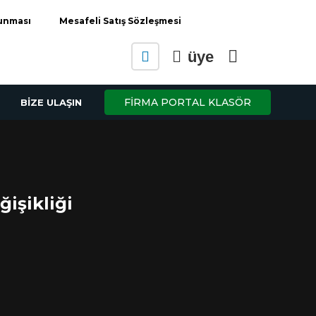
runması
Mesafeli Satış Sözleşmesi
üye
FİRMA PORTAL KLASÖR
BİZE ULAŞIN
ğişikliği