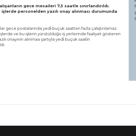
şanların gece mesaileri 7,5 saatle sınırlandırıldı.
en işlerde personelden yazılı onay alınması durumunda
lar gece postalarında yedi̇ buçuk saatten fazla çalıştırılamaz.
işlerde ve bu işlerin yürütüldüğü iş yerlerinde faaliyet gösteren
ılı onayının alınması şartıyla yedi̇ buçuk saati̇n
di.