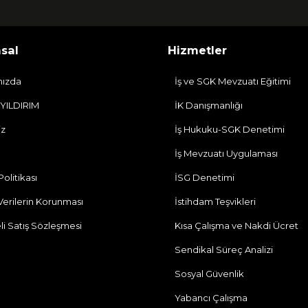
sal
Hizmetler
mızda
İş ve SGK Mevzuatı Eğitimi
 YILDIRIM
İK Danışmanlığı
iz
İş Hukuku-SGK Denetimi
İş Mevzuatı Uygulaması
 Politikası
İSG Denetimi
 Verilerin Korunması
İstihdam Teşvikleri
li Satış Sözleşmesi
Kısa Çalışma ve Nakdi Ücret
Sendikal Süreç Analizi
Sosyal Güvenlik
Yabancı Çalışma