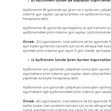
b) Ay/Dönem İçinde İşe Başlayan Sigortalıl
Ay/dönemin ilk gününde işe giren ve o ayda tam çalışan si
ödeme gün sayıları, işe giriş tarihleri ve ay/dönemin k
hesaplanacaktır.
Ay/dönemin ilk gününde işe başlamış ve ayın tamamı için 
ay/dönemdeki prim ödeme gün sayıları, (a) bölümünde aç
Örnek-
(D) sigortalısının, özel sektöre ait bir işyerinde 
ayın kalan günlerinin tamamı için ücret almaya hak kaza
ayındaki prim ödeme gün sayısı 13 gün olarak, işe başlama
c) Ay/Dönem İçinde İşten Ayrılan Sigortalıl
Ay/dönemin son gününde çalıştıktan sonra işten ayrılan si
sigortalıların prim ödeme gün sayıları, işten çıkış tar
yapılmak suretiyle hesaplanacaktır.
Ay/dönemin son gününde çalıştıktan sonra işten ayrılmı
sigortalıların ilgili ay/dönemdeki prim ödeme gün sayılar
Örnek-
(K) sigortalısının, özel sektöre ait bir işyerinde 1
tarihe kadar olan sürelerin tamamı için ücret almaya ha
Şubat ayındaki prim ödeme gün sayısı 19 olacak ve işten çı