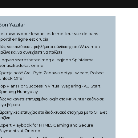
Son Yazılar
Les raisons pour lesquelles le meilleur site de paris
sportif en ligne est crucial
Πώς να επιλύσετε προβλήματα σύνδεσης στο Wazamba
καζίνο και να συνεχίσετε να παίζετε
Hogyan szerezheted meg a legjobb SpinMama
bónuszkódokat online
Specjalność Gra I Byłe Zabawa betyy • w całej Polsce
Unlock Offer
Top Plans For Success In Virtual Wagering · AU Start
Spinning Hunnyplay
Πώς να κάνετε επιτυχημένο login στο Mr Punter καζίνο σε
λίγα βήματα
Στρατηγικές επιτυχίας στο διαδικτυακό στοίχημα με το GT Bet
καζίνο
Expert Playbook for HTML5 Gaming and Secure
Payments at Onered