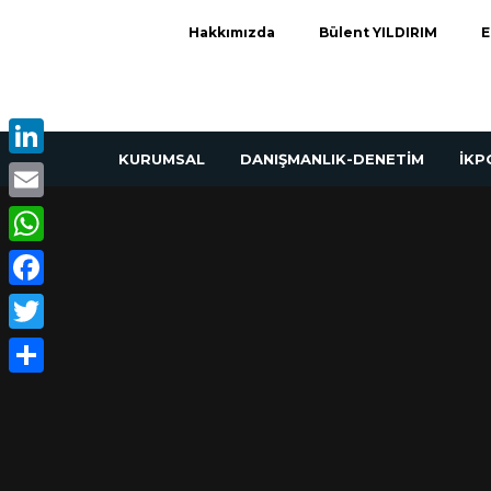
Hakkımızda
Bülent YILDIRIM
E
KURUMSAL
DANIŞMANLIK-DENETİM
İK
LinkedIn
Email
WhatsApp
Facebook
Twitter
Share