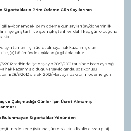
lan Sigortalıların Prim Ödeme Gün
Sayılarının
ın ilgili ay/dönemdeki prim ödeme gün sayıları (ay/dönemin ilk
ının işe giriş tarihi ve işten çıkış tarihleri dahil kaç gün olduğuna
aktır.
 ve ayın tamamı için ücret almaya hak kazanmış olan
ı ise, (a) bölümünde açıklandığı gibi olacaktır.
17/3/2012 tarihinde işe başlayıp 28/3/2012 tarihinde işten ayrıldığı
lmaya hak kazanmış olduğu varsayıldığında, söz konusu
ılış tarihi 28/3/2012 olarak, 2012/Mart ayındaki prim ödeme gün
ş ve Çalışmadığı Günler İçin Ücret Almamış
planması
ışı Bulunmayan Sigortalılar Yönünden
itli nedenlerle (istirahat, ücretsiz izin, disiplin cezası gibi)