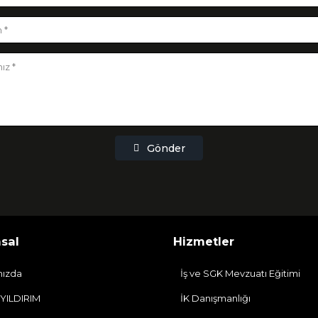
Gönder
sal
Hizmetler
mızda
İş ve SGK Mevzuatı Eğitimi
 YILDIRIM
İK Danışmanlığı