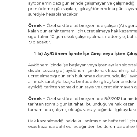
ay/dönemin bazı günlerinde çalışmayan ve çalışmadığı gü
prim ödeme gün sayıları, ilgili ay/dönemdeki gün sayısı
suretiyle hesaplanacaktır.
Örnek –
Özel sektöre ait bir işyerinde çalışan (A) sigort
kalan günlerinin tamamı için ücret almaya hak kazanmı
sigortalının 10 gün eksik çalışmış olması nedeniyle, bah
19 olacaktır.
b) Ay/Dönem İçinde İşe Girişi veya İşten Çıkı
Ay/dönem içinde işe başlayan veya işten ayrılan sigortalıl
disiplin cezası gibi) ay/dönem içinde hak kazanılmış hafta
ücret almadığı günlerin bulunması durumunda, ilgili ay
alınmak suretiyle, başka bir ifade ile ilgili ay/dönemdeki
ayrıldığı tarihten sonraki gün sayısı ve ücret alınmayan g
Örnek –
Özel sektöre ait bir işyerinde 8/3/2012 tarihind
tarihten sonra 3 gün istirahatlı bulunduğu ve hak kazanıl
tamamında çalışmış olduğu varsayıldığında, ilgili aydaki p
Hak kazanılmadığı halde kullanılmış olan hafta tatili içi
esas kazanca dahil edileceğinden, bu durumda bahse ko