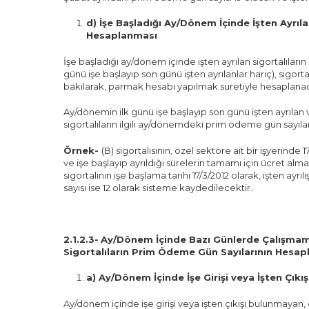
d) İşe Başladığı Ay/Dönem İçinde İşten Ayrı
Hesaplanması
İşe başladığı ay/dönem içinde işten ayrılan sigortalılar
günü işe başlayıp son günü işten ayrılanlar hariç), sigortal
bakılarak, parmak hesabı yapılmak suretiyle hesaplanac
Ay/dönemin ilk günü işe başlayıp son günü işten ayrılan
sigortalıların ilgili ay/dönemdeki prim ödeme gün sayılar
Örnek-
(B) sigortalısının, özel sektöre ait bir işyerinde 
ve işe başlayıp ayrıldığı sürelerin tamamı için ücret a
sigortalının işe başlama tarihi 17/3/2012 olarak, işten ayr
sayısı ise 12 olarak sisteme kaydedilecektir.
2.1.2.3-
Ay/Dönem İçinde Bazı Günlerde Çalışmamı
Sigortalıların Prim Ödeme Gün Sayılarının Hesa
a) Ay/Dönem İçinde İşe Girişi veya İşten Çık
Ay/dönem içinde işe girişi veya işten çıkışı bulunmayan, çeş