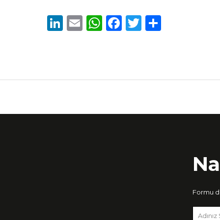
LinkedIn
Email
WhatsApp
Facebook
Twitter
Share
Na
Formu do