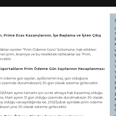
n, Prime Esas Kazançlarının, İşe Başlama ve İşten Çıkış
dıkları süreler “Prim Ödeme Günü” bölümüne, hak ettikleri
 prim, ikramiye ve bu nitelikteki istihkaklar ise “Prim,
ecektir.
igortalıların Prim Ödeme Gün Sayılarının Hesaplanması
prim ödeme gün sayıları, ay/dönemin kaç gün olduğuna
 üzerinde durulmaksızın) 30 gün olarak sisteme girilecektir.
de 2012/Mart ayının tamamı için ücret almaya hak kazanmış olduğu
sı, Mart ayının 31 gün olduğu üzerinde durulmaksızın 30 olarak,
ış olduğu varsayıldığında ise, 2012/Şubat ayındaki prim ödeme
sızın yine 30 olarak sisteme girilecektir.