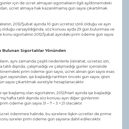
nler için de ücret almayan sigortalıların ilgili ay/dönemdeki
ndan, ücret almaya hak kazanılmamış gün sayısı çıkartılmak
alısının, 2012/Şubat ayında 10 gün ücretsiz izinli olduğu ve ayın
ş olduğu varsayıldığında, söz konusu ayda 29 gün bulunması ve
se konu sigortalının 2012/Şubat ayındaki prim ödeme gün sayısı
şı Bulunan Sigortalılar Yönünden
arın, aynı zamanda çeşitli nedenlerle (istirahat, ücretsiz izin,
 tatili dışında, çalışmadığı ve çalışmadığı günler içerisinde
/dönemdeki prim ödeme gün sayısı, ücret alınan gün sayısı esas
 gün sayısından, işe başladığı tarihten önceki gün sayısı, işten
ün sayısı çıkartılmak suretiyle hesaplanacaktır.
e işe başlamış olan sigortalının, 2012/Mart ayında işe başladığı
mış hafta tatili dışında söz konusu ayın diğer günlerinin
rim ödeme gün sayısı 31 – 7 – 3 = 21 olacaktır.
n ücret ödenmesi halinde, bu sürelere ilişkin ücretler de prime
nu süreler prim ödeme gün sayısına dahil edilecektir.