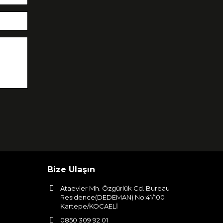
Bize Ulaşın
Ataevler Mh. Özgürlük Cd. Bureau
Residence(DEDEMAN) No:41/100
Kartepe/KOCAELİ
0850 309 92 01