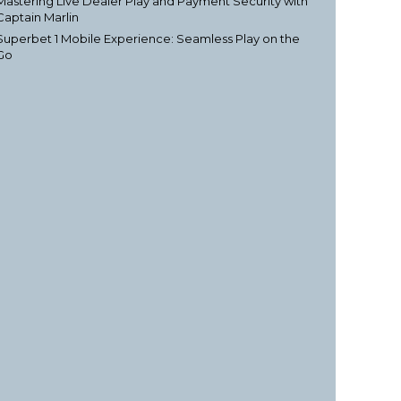
Mastering Live Dealer Play and Payment Security with
Captain Marlin
Superbet 1 Mobile Experience: Seamless Play on the
Go