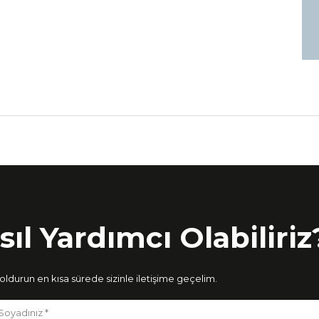
sıl Yardımcı Olabiliriz
ldurun en kısa sürede sizinle iletişime geçelim.