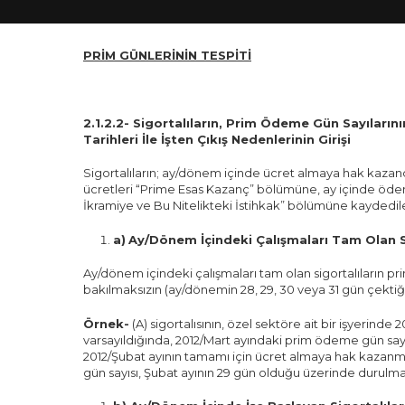
PRİM GÜNLERİNİN TESPİTİ
2.1.2.2- Sigortalıların, Prim Ödeme Gün Sayılarını
Tarihleri İle İşten Çıkış Nedenlerinin Girişi
Sigortalıların; ay/dönem içinde ücret almaya hak kazan
ücretleri “Prime Esas Kazanç” bölümüne, ay içinde ödenen
İkramiye ve Bu Nitelikteki İstihkak” bölümüne kaydedil
a)
Ay/Dönem İçindeki Çalışmaları Tam Olan S
Ay/dönem içindeki çalışmaları tam olan sigortalıların 
bakılmaksızın (ay/dönemin 28, 29, 30 veya 31 gün çektiği
Örnek-
(A) sigortalısının, özel sektöre ait bir işyerin
varsayıldığında, 2012/Mart ayındaki prim ödeme gün sayı
2012/Şubat ayının tamamı için ücret almaya hak kazanm
gün sayısı, Şubat ayının 29 gün olduğu üzerinde durulmak