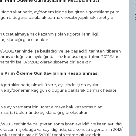
arın Prim Ödeme Gün
Sayılarının Hesaplanması
gortalılar hariç, ay/dönem içinde işe giren sigortalıların prim
aç gün olduğuna bakılarak parmak hesabı yapılmak suretiyle
ücret almaya hak kazanmış olan sigortalıların, ilgili
ıklandığı gibi olacaktır.
19/3/2012 tarihinde işe başladığı ve işe başladığı tarihten itibaren
nmış olduğu varsayıldığında, söz konusu sigortalının 2012/Mart
 tarihi ise 19/3/2012 olarak sisteme girilecektir.
arın Prim Ödeme Gün
Sayılarının Hesaplanması
gortalılar hariç olmak üzere, ay içinde işten ayrılan
ihleri ve ay/dönemin kaç gün olduğuna bakılarak parmak hesabı
ş ve ayın tamamı için ücret almaya hak kazanmış olan
ı ise, (a) bölümünde açıklandığı gibi olacaktır.
9/2/2012 tarihinde çalıştıktan sonra işten ayrıldığı ve işten ayrıldığı
k kazanmış olduğu varsayıldığında, söz konusu sigortalının 2012/
kış tarihi olarak 19/2/2012 tarihi sisteme girilecektir.