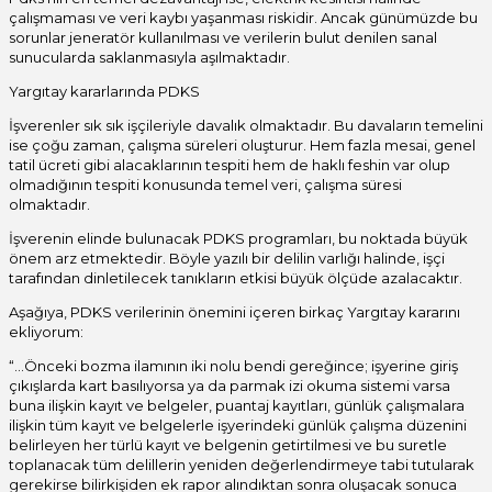
çalışmaması ve veri kaybı yaşanması riskidir. Ancak günümüzde bu
sorunlar jeneratör kullanılması ve verilerin bulut denilen sanal
sunucularda saklanmasıyla aşılmaktadır.
Yargıtay kararlarında PDKS
İşverenler sık sık işçileriyle davalık olmaktadır. Bu davaların temelini
ise çoğu zaman, çalışma süreleri oluşturur. Hem fazla mesai, genel
tatil ücreti gibi alacaklarının tespiti hem de haklı feshin var olup
olmadığının tespiti konusunda temel veri, çalışma süresi
olmaktadır.
İşverenin elinde bulunacak PDKS programları, bu noktada büyük
önem arz etmektedir. Böyle yazılı bir delilin varlığı halinde, işçi
tarafından dinletilecek tanıkların etkisi büyük ölçüde azalacaktır.
Aşağıya, PDKS verilerinin önemini içeren birkaç Yargıtay kararını
ekliyorum:
“…Önceki bozma ilamının iki nolu bendi gereğince; işyerine giriş
çıkışlarda kart basılıyorsa ya da parmak izi okuma sistemi varsa
buna ilişkin kayıt ve belgeler, puantaj kayıtları, günlük çalışmalara
ilişkin tüm kayıt ve belgelerle işyerindeki günlük çalışma düzenini
belirleyen her türlü kayıt ve belgenin getirtilmesi ve bu suretle
toplanacak tüm delillerin yeniden değerlendirmeye tabi tutularak
gerekirse bilirkişiden ek rapor alındıktan sonra oluşacak sonuca