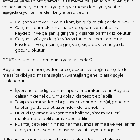
etmeye yarayan programdır. Bu sisteme çalışanların bilgileri girilir
ve her bir çalışanın mesaiye geliş ve mesaiden ayrılış saatleri
aşağıdaki yöntemlerden biriyle tespit edilir:
Çalışana kart verilir ve bu kart, işe giriş ve çıkışlarda okutulur.
Çalışanın parmak izin alınarak program veri tabanına
kaydedilir ve çalışan iş giriş ve çıkışlarda parmak izi okutur.
Çalışanın yüz ya da göz yüzeyi taranarak veri tabanına
kaydedilir ve çalışan işe giriş ve çıkışlarda yüzünü ya da
gözünü okutur.
PDKS ve turnike sistemlerinin yararları neler?
Böyle bir sistem her şeyden önce, düzenli ve doğru bir şekilde
mesai takibi yapılmasını sağlar. Avantajları genel olarak şöyle
sıralanabilir:
İşverene, dilediği zaman rapor alma imkanı verir. Böylece
çalışanın genel durumu kolaylıkla tespit edilebilir.
Takip sistemi sadece bilgisayar üzerinden değil, genelde
telefon ya da tablet üzerinden de izlenebilir.
Hukuki uyuşmazlık yaşanması halinde, sistem verileri
mahkemece delil olarak kabul edilir.
Puantaj cetvellerinin hazırlanması, imzalanması ve verilerinin
elle işlenmesi sonucu oluşacak vakit kaybını engeller.
Pdks’nin en temel dezavantajı ise, elektrik kesintisi halinde