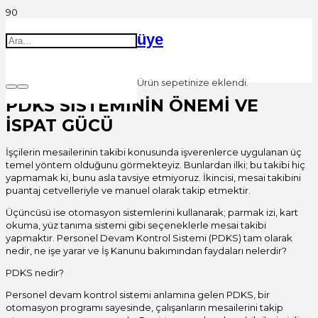
üye
Ürün
sepetinize eklendi.
PDKS SİSTEMİNİN ÖNEMİ VE
İSPAT GÜCÜ
İşçilerin mesailerinin takibi konusunda işverenlerce uygulanan üç
temel yöntem olduğunu görmekteyiz. Bunlardan ilki; bu takibi hiç
yapmamak ki, bunu asla tavsiye etmiyoruz. İkincisi, mesai takibini
puantaj cetvelleriyle ve manuel olarak takip etmektir.
Üçüncüsü ise otomasyon sistemlerini kullanarak; parmak izi, kart
okuma, yüz tanıma sistemi gibi seçeneklerle mesai takibi
yapmaktır. Personel Devam Kontrol Sistemi (PDKS) tam olarak
nedir, ne işe yarar ve İş Kanunu bakımından faydaları nelerdir?
PDKS nedir?
Personel devam kontrol sistemi anlamına gelen PDKS, bir
otomasyon programı sayesinde, çalışanların mesailerini takip