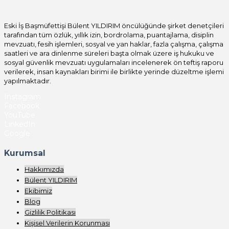
Eski İş Başmüfettişi Bülent YILDIRIM öncülüğünde şirket denetçileri
tarafından tüm özlük, yıllık izin, bordrolama, puantajlama, disiplin
mevzuatı, fesih işlemleri, sosyal ve yan haklar, fazla çalışma, çalışma
saatleri ve ara dinlenme süreleri başta olmak üzere iş hukuku ve
sosyal güvenlik mevzuatı uygulamaları incelenerek ön teftiş raporu
verilerek, insan kaynakları birimi ile birlikte yerinde düzeltme işlemi
yapılmaktadır.
Instagram
Facebook
YouTube
LinkedIn
Google
Kurumsal
Hakkımızda
Bülent YILDIRIM
Ekibimiz
Blog
Gizlilik Politikası
Kişisel Verilerin Korunması