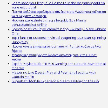
Les raisons pour lesquelles le meilleur site de paris sportif en
ligne est crucial
Πώς να επιλύσετε προβλήματα σύνδεσης στο Wazamba καζίνο και
να συνεχίσετε να παίζετε
Hogyan szerezheted meg a legjobb SpinMama
bónuszkódokat online
Specjalność Gra I Byłe Zabawa betyy • w całej Polsce Unlock
Offer
Top Plans For Success In Virtual Wagering · AU Start Spinning
Hunnyplay
Πώς να κάνετε επιτυχημένο login στο Mr Punter καζίνο σε λίγα
βήματα
Στρατηγικές επιτυχίας στο διαδικτυακό στοίχημα με το GT Bet
καζίνο
Expert Playbook for HTML5 Gaming and Secure Payments at
Onered
Mastering Live Dealer Play and Payment Security with
Captain Marlin
Superbet 1 Mobile Experience: Seamless Play on the Go