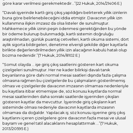
göre karar verilmesi gerekmektedir…”(22 Hukuk, 2014/21406 E.)
“Davalı işyerinde kartlı giriş çıkış yapıldığını belirterek yıllık izinlerin
buna göre belirlenebileceğini iddia etmiştir. Davacının yıllık izin
kullanımına ilişkin imzasız da olsa listeler de sunulmuştur.
Mahkemece yıllık izinin peşin ödenmesi gerektiğinden bu yönde
bir ödeme bulunup bulunmadığı, kartlı sistemin doğruluğu
araştırılmadan, günlük puantaj cetvelleri, kartlı okuma sistemi, dört
aylık sigorta bildirgeleri, denetime elverişli şekilde diğer kayıtlarla
birlikte değerlendirilmeden yıllık izin alacağının kabulü hatalı olup
bozma nedenidir.”(7 Hukuk, 2014/8102 E.)
“Somut olayda … işe giriş çıkış saatlerini gösteren kart okuma
çizelgeleri sunulmuştur. Her ne kader bilirkişi davalı tanık
beyanlarına göre dahi normal mesai saatleri dışında fazla çalışma
olmasına rağmen bu çizelgelerde bu çalışmaların gösterilmemiş
olması ve çizelgelerde davacının imzasının olmaması nedenleriyle
bu kayıtlara itibar etmemişse de, söz konusu kayıtlarda normal
mesai saatlerinden daha sonraki saatlerde işyerinden çıkışları
gösteren kayıtlar da mevcuttur. İşyerinde giriş çıkışların kart
sisteminde olması nedeniyle davacının kayıtlarda imzasının
olmaması da doğaldır. Yapılacak iş; söz konusu işyerine giriş çıkış
kayıtlarını içeren çizelgelere göre davacının fazla mesai ve ulusal
bayram ve genel tatil alacaklarını hesaplattırmak …”(7 Hukuk,
2013/20595 E.)