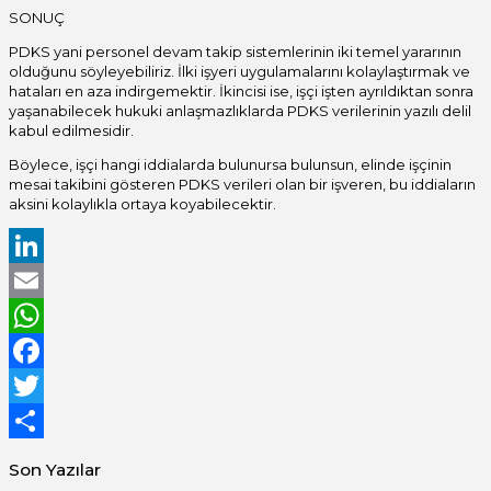
SONUÇ
PDKS yani personel devam takip sistemlerinin iki temel yararının
olduğunu söyleyebiliriz. İlki işyeri uygulamalarını kolaylaştırmak ve
hataları en aza indirgemektir. İkincisi ise, işçi işten ayrıldıktan sonra
yaşanabilecek hukuki anlaşmazlıklarda PDKS verilerinin yazılı delil
kabul edilmesidir.
Böylece, işçi hangi iddialarda bulunursa bulunsun, elinde işçinin
mesai takibini gösteren PDKS verileri olan bir işveren, bu iddiaların
aksini kolaylıkla ortaya koyabilecektir.
LinkedIn
Email
WhatsApp
Facebook
Twitter
Share
Son Yazılar