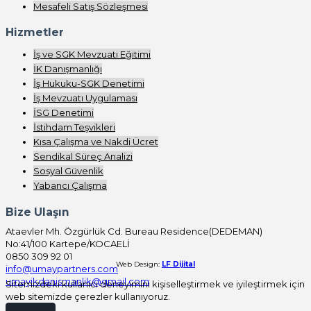
Mesafeli Satış Sözleşmesi
Hizmetler
İş ve SGK Mevzuatı Eğitimi
İK Danışmanlığı
İş Hukuku-SGK Denetimi
İş Mevzuatı Uygulaması
İSG Denetimi
İstihdam Teşvikleri
Kısa Çalışma ve Nakdi Ücret
Sendikal Süreç Analizi
Sosyal Güvenlik
Yabancı Çalışma
Bize Ulaşın
Ataevler Mh. Özgürlük Cd. Bureau Residence(DEDEMAN)
No:41/100 Kartepe/KOCAELİ
0850 309 92 01
Web Design:
LF Dijital
info@umaypartners.com
umayikdanismanlik@gmail.com
Sitemizdeki kullanıcı deneyimini kişiselleştirmek ve iyileştirmek için
web sitemizde çerezler kullanıyoruz.