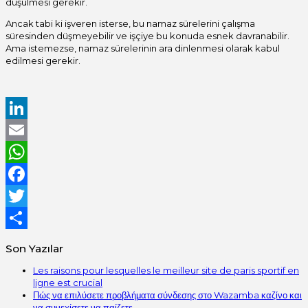
düşülmesi gerekir.
Ancak tabi ki işveren isterse, bu namaz sürelerini çalışma
süresinden düşmeyebilir ve işçiye bu konuda esnek davranabilir.
Ama istemezse, namaz sürelerinin ara dinlenmesi olarak kabul
edilmesi gerekir.
LinkedIn
Email
WhatsApp
Facebook
Twitter
Share
Son Yazılar
Les raisons pour lesquelles le meilleur site de paris sportif en
ligne est crucial
Πώς να επιλύσετε προβλήματα σύνδεσης στο Wazamba καζίνο και
να συνεχίσετε να παίζετε