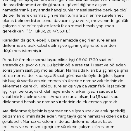
de ara dinlenmesi verildiği hususu gözetildiğinde akşam
namazlarının kış aylarında hangi günler mesai saatine denk geldiği
de belirlenerek namaz için verilen tüm ara dinlenme süreleri net
olarak belirlendikten sonra davacının yaz ve kış mevsiminde günlük
çalışma süreleri tespit edilerek fazla mesai hesabı yapılması
gerekirken…” (7 Hukuk, 2014/19591 E.)
Karardan da görüleceği üzere namazda geçirilen süreler ara
dinlenmesi olarak kabul edilmiş ve işçinin çalışma süresinden
düşülmesi istenmiştir.
Bunu bir örnekle somutlaştırabiliriz. İşçi 08:00-17:30 saatleri
arasında çalışıyor olsun. Bu işçinin öğle arası tatili 1 saat ve öğleden
sonra yarım saat çay molası olsun. Namaz da kılan bu işçinin çalışma
süresi normalde ilk bakışta 8 saat görünse de öyle değildir. İşçinin
bir buçuk saatlik ara dinlenmesinin üzerine namaz vakitlerinin de
eklenmesi gerekir. Tabi bu süreler kışın ya da yazın farklılaşacaktır.
İşçi kışın belki üç vakti dahi işyerinde kılarken, yazın sadece bir
vakit bile kılabilmektedir. Ama ne olursa olsun, bu 1,5 saatlik ara
dinlenmesi hesabına namaz sürelerinin de eklenmesi gerekir.
Ara dinlenmesi; işçinin iş görmeden ve işten uzak kalarak geçirdiği
bir zaman dilimini ifade eder. Yargıtay’a göre namaz vakitleri de bu
şekildedir. Namaz vakitlerinin de ara dinlenme olarak kabul
edilmesi ve namazda geçirilen sürelerin çalışma süresinden