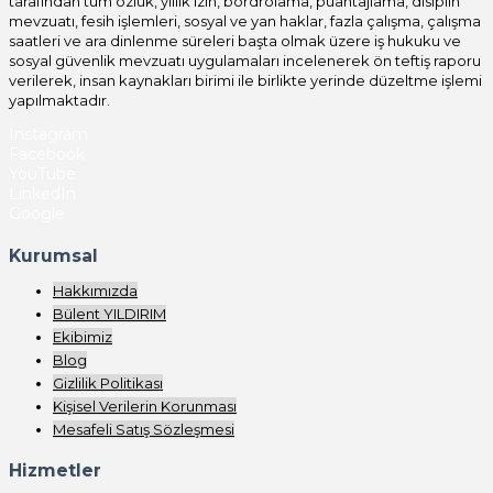
tarafından tüm özlük, yıllık izin, bordrolama, puantajlama, disiplin
mevzuatı, fesih işlemleri, sosyal ve yan haklar, fazla çalışma, çalışma
saatleri ve ara dinlenme süreleri başta olmak üzere iş hukuku ve
sosyal güvenlik mevzuatı uygulamaları incelenerek ön teftiş raporu
verilerek, insan kaynakları birimi ile birlikte yerinde düzeltme işlemi
yapılmaktadır.
Instagram
Facebook
YouTube
LinkedIn
Google
Kurumsal
Hakkımızda
Bülent YILDIRIM
Ekibimiz
Blog
Gizlilik Politikası
Kişisel Verilerin Korunması
Mesafeli Satış Sözleşmesi
Hizmetler