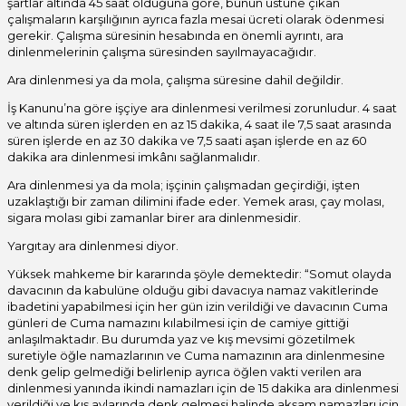
şartlar altında 45 saat olduğuna göre, bunun üstüne çıkan
çalışmaların karşılığının ayrıca fazla mesai ücreti olarak ödenmesi
gerekir. Çalışma süresinin hesabında en önemli ayrıntı, ara
dinlenmelerinin çalışma süresinden sayılmayacağıdır.
Ara dinlenmesi ya da mola, çalışma süresine dahil değildir.
İş Kanunu’na göre işçiye ara dinlenmesi verilmesi zorunludur. 4 saat
ve altında süren işlerden en az 15 dakika, 4 saat ile 7,5 saat arasında
süren işlerde en az 30 dakika ve 7,5 saati aşan işlerde en az 60
dakika ara dinlenmesi imkânı sağlanmalıdır.
Ara dinlenmesi ya da mola; işçinin çalışmadan geçirdiği, işten
uzaklaştığı bir zaman dilimini ifade eder. Yemek arası, çay molası,
sigara molası gibi zamanlar birer ara dinlenmesidir.
Yargıtay ara dinlenmesi diyor.
Yüksek mahkeme bir kararında şöyle demektedir: “Somut olayda
davacının da kabulüne olduğu gibi davacıya namaz vakitlerinde
ibadetini yapabilmesi için her gün izin verildiği ve davacının Cuma
günleri de Cuma namazını kılabilmesi için de camiye gittiği
anlaşılmaktadır. Bu durumda yaz ve kış mevsimi gözetilmek
suretiyle öğle namazlarının ve Cuma namazının ara dinlenmesine
denk gelip gelmediği belirlenip ayrıca öğlen vakti verilen ara
dinlenmesi yanında ikindi namazları için de 15 dakika ara dinlenmesi
verildiği ve kış aylarında denk gelmesi halinde akşam namazları için