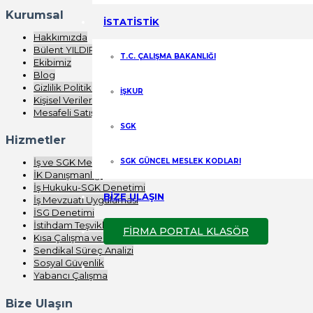
Kurumsal
İSTATİSTİK
Hakkımızda
Bülent YILDIRIM
T.C. ÇALIŞMA BAKANLIĞI
Ekibimiz
Blog
Gizlilik Politikası
İŞKUR
Kişisel Verilerin Korunması
Mesafeli Satış Sözleşmesi
SGK
Hizmetler
SGK GÜNCEL MESLEK KODLARI
İş ve SGK Mevzuatı Eğitimi
İK Danışmanlığı
İş Hukuku-SGK Denetimi
BİZE ULAŞIN
İş Mevzuatı Uygulaması
İSG Denetimi
İstihdam Teşvikleri
FİRMA PORTAL KLASÖR
Kısa Çalışma ve Nakdi Ücret
Sendikal Süreç Analizi
Sosyal Güvenlik
Yabancı Çalışma
Bize Ulaşın