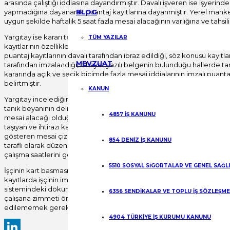
arasında çalıştığı iddiasına dayandırmıştır. Davalı işveren ise işyerin
yapmadığına dayanarak puantaj kayıtlarına dayanmıştır. Yerel mahkem
BLOG
uygun şekilde haftalık 5 saat fazla mesai alacağının varlığına ve tahsi
Yargıtay ise kararı temyizen incelemiş ve bozmuştur. Yargıtay bozma k
TÜM YAZILAR
kayıtlarının özellikle de işyerine giriş çıkışı gösteren belgelerin delil 
puantaj kayıtlarının davalı tarafından ibraz edildiği, söz konusu kayıtl
MEVZUAT
tarafından imzalandığı, nihayet yazılı belgenin bulunduğu hallerde ta
kararında açık ve seçik biçimde fazla mesai iddialarının imzalı puantaj
belirtmiştir.
KANUN
Yargıtay incelediğimiz bu kararında, fazla mesai iddialarında delillerin 
tanık beyanının delil olamayacağına vurgu yapmıştır. Bir diğer ifade ile
4857 İŞ KANUNU
mesai alacağı olduğunu iddia eden işçinin bunu eşdeğer mahiyette bir 
taşıyan ve ihtirazı kayıt içermeyen bu tip kayıtların tanık beyanları i
gösteren mesai çizelgesi veya puantajların işçinin imzasını taşıması
854 DENİZ İŞ KANUNU
taraflı olarak düzenlenen ilanlar veya imzasız mesai çizelgeleri tanık
çalışma saatlerini gösteren işçinin imzasını taşıyan puantaj kayıtları 
5510 SOSYAL SİGORTALAR VE GENEL SAĞL
İşçinin kart basması suretiyle işyerine girip çıktığı durumlarda kart 
kayıtlarda işçinin imzasının olması söz konusu değildir. Bu soruya
sistemindeki dökümler imzaya kaim olmuştur. İşçi imzasını bir nevi kartı
6356 SENDİKALAR VE TOPLU İŞ SÖZLEŞM
çalışana zimmeti önemlidir. Bu sebeple kart basılarak girilen ve çıkıla
edilememek gerekecektir.
4904 TÜRKİYE İŞ KURUMU KANUNU