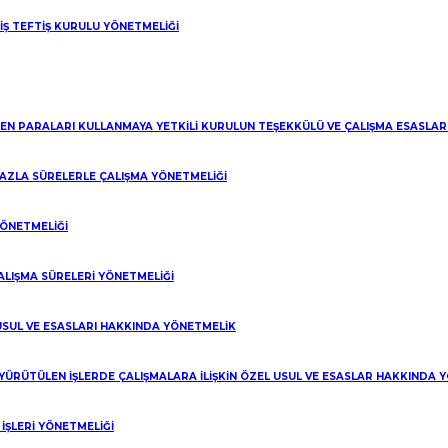
 İŞ TEFTİŞ KURULU YÖNETMELİĞİ
LEN PARALARI KULLANMAYA YETKİLİ KURULUN TEŞEKKÜLÜ VE ÇALIŞMA ESASLA
 FAZLA SÜRELERLE ÇALIŞMA YÖNETMELİĞİ
YÖNETMELİĞİ
ALIŞMA SÜRELERİ YÖNETMELİĞİ
 USUL VE ESASLARI HAKKINDA YÖNETMELİK
riz?
 YÜRÜTÜLEN İŞLERDE ÇALIŞMALARA İLİŞKİN ÖZEL USUL VE ESASLAR HAKKINDA 
ŞLERİ YÖNETMELİĞİ