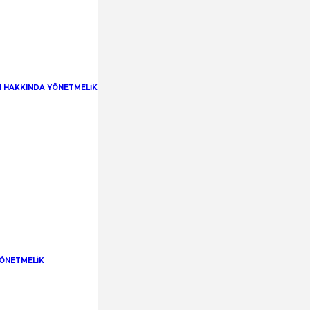
RI HAKKINDA YÖNETMELİK
YÖNETMELİK