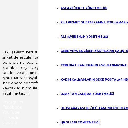
ASGARİ ÜCRET YÖNETMELİĞİ
Fill out this field
FİİLİ HİZMET SÜRESİ ZAMMI UYGULAMASI
Fill out this field
Gönder
ALT İŞVERENLİK YÖNETMELİĞİ
GEBE VEYA EMZİREN KADINLARIN ÇALIŞT
Eski İş Başmüfettişi Bülent YILDIRIM öncülüğünde
şirket denetçileri tarafından tüm özlük, yıllık izin,
bordrolama, puantajlama, disiplin mevzuatı, fesih
TEBLİGAT KANUNUNUN UYGULANMASINA 
işlemleri, sosyal ve yan haklar, fazla çalışma, çalışma
saatleri ve ara dinlenme süreleri başta olmak üzere
iş hukuku ve sosyal güvenlik mevzuatı uygulamaları
KADIN ÇALIŞANLARIN GECE POSTALARIND
incelenerek ön teftiş raporu verilerek, insan
kaynakları birimi ile birlikte yerinde düzeltme işlemi
yapılmaktadır.
UZAKTAN ÇALIŞMA YÖNETMELİĞİ
Instagram
Facebook
ULUSLARARASI İŞGÜCÜ KANUNU UYGULAM
YouTube
LinkedIn
Google
İŞKOLLARI YÖNETMELİĞİ