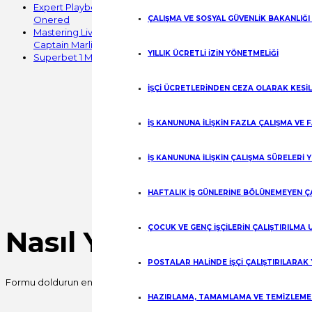
Expert Playbook for HTML5 Gaming and Secure Payments at
ÇALIŞMA VE SOSYAL GÜVENLİK BAKANLIĞI
Onered
Mastering Live Dealer Play and Payment Security with
Captain Marlin
YILLIK ÜCRETLİ İZİN YÖNETMELİĞİ
Superbet 1 Mobile Experience: Seamless Play on the Go
İŞÇİ ÜCRETLERİNDEN CEZA OLARAK KESİ
İŞ KANUNUNA İLİŞKİN FAZLA ÇALIŞMA VE
İŞ KANUNUNA İLİŞKİN ÇALIŞMA SÜRELERİ 
HAFTALIK İŞ GÜNLERİNE BÖLÜNEMEYEN Ç
ÇOCUK VE GENÇ İŞÇİLERİN ÇALIŞTIRILMA
Nasıl Yardımcı Olabili
POSTALAR HALİNDE İŞÇİ ÇALIŞTIRILARAK
Formu doldurun en kısa sürede sizinle iletişime geçelim.
HAZIRLAMA, TAMAMLAMA VE TEMİZLEME İ
Fill out this field