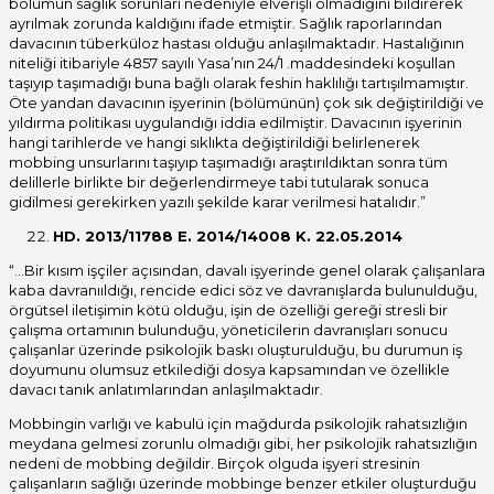
bölümün sağlık sorunları nedeniyle elverişli olmadığını bildirerek
ayrılmak zorunda kaldığını ifade etmiştir. Sağlık raporlarından
davacının tüberküloz hastası olduğu anlaşılmaktadır. Hastalığının
niteliği itibariyle 4857 sayılı Yasa’nın 24/1 .maddesindeki koşullan
taşıyıp taşımadığı buna bağlı olarak feshin haklılığı tartışılmamıştır.
Öte yandan davacının işyerinin (bölümünün) çok sık değiştirildiği ve
yıldırma politikası uygulandığı iddia edilmiştir. Davacının işyerinin
hangi tarihlerde ve hangi sıklıkta değiştirildiği belirlenerek
mobbing unsurlarını taşıyıp taşımadığı araştırıldıktan sonra tüm
delillerle birlikte bir değerlendirmeye tabi tutularak sonuca
gidilmesi gerekirken yazılı şekilde karar verilmesi hatalıdır.”
HD. 2013/11788 E. 2014/14008 K. 22.05.2014
“…Bir kısım işçiler açısından, davalı işyerinde genel olarak çalışanlara
kaba davranııldığı, rencide edici söz ve davranışlarda bulunulduğu,
örgütsel iletişimin kötü olduğu, işin de özelliği gereği stresli bir
çalışma ortamının bulunduğu, yöneticilerin davranışları sonucu
çalışanlar üzerinde psikolojik baskı oluşturulduğu, bu durumun iş
doyumunu olumsuz etkilediği dosya kapsamından ve özellikle
davacı tanık anlatımlarından anlaşılmaktadır.
Mobbingin varlığı ve kabulü için mağdurda psikolojik rahatsızlığın
meydana gelmesi zorunlu olmadığı gibi, her psikolojik rahatsızlığın
nedeni de mobbing değildir. Birçok olguda işyeri stresinin
çalışanların sağlığı üzerinde mobbinge benzer etkiler oluşturduğu