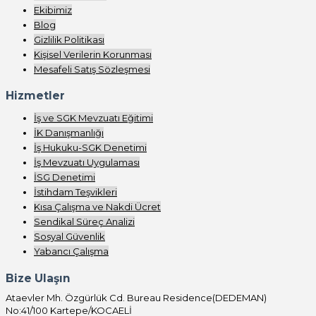
Ekibimiz
Blog
Gizlilik Politikası
Kişisel Verilerin Korunması
Mesafeli Satış Sözleşmesi
Hizmetler
İş ve SGK Mevzuatı Eğitimi
İK Danışmanlığı
İş Hukuku-SGK Denetimi
İş Mevzuatı Uygulaması
İSG Denetimi
İstihdam Teşvikleri
Kısa Çalışma ve Nakdi Ücret
Sendikal Süreç Analizi
Sosyal Güvenlik
Yabancı Çalışma
Bize Ulaşın
Ataevler Mh. Özgürlük Cd. Bureau Residence(DEDEMAN)
No:41/100 Kartepe/KOCAELİ