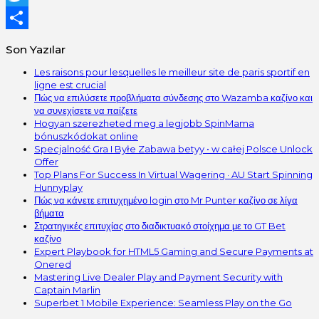
Twitter
Share
Son Yazılar
Les raisons pour lesquelles le meilleur site de paris sportif en
ligne est crucial
Πώς να επιλύσετε προβλήματα σύνδεσης στο Wazamba καζίνο και
να συνεχίσετε να παίζετε
Hogyan szerezheted meg a legjobb SpinMama
bónuszkódokat online
Specjalność Gra I Byłe Zabawa betyy • w całej Polsce Unlock
Offer
Top Plans For Success In Virtual Wagering · AU Start Spinning
Hunnyplay
Πώς να κάνετε επιτυχημένο login στο Mr Punter καζίνο σε λίγα
βήματα
Στρατηγικές επιτυχίας στο διαδικτυακό στοίχημα με το GT Bet
καζίνο
Expert Playbook for HTML5 Gaming and Secure Payments at
Onered
Mastering Live Dealer Play and Payment Security with
Captain Marlin
Superbet 1 Mobile Experience: Seamless Play on the Go