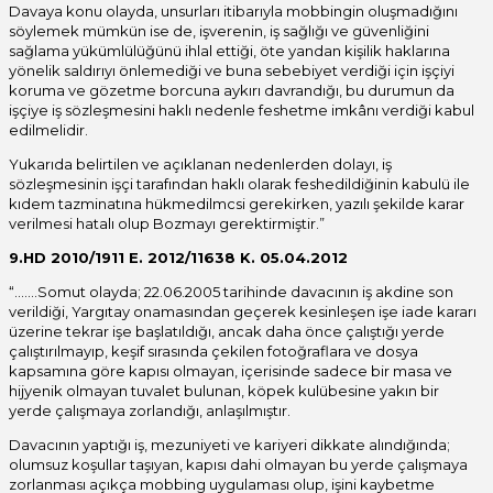
Davaya konu olayda, unsurları itibarıyla mobbingin oluşmadığını
söylemek mümkün ise de, işverenin, iş sağlığı ve güvenliğini
sağlama yükümlülüğünü ihlal ettiği, öte yandan kişilik haklarına
yönelik saldırıyı önlemediği ve buna sebebiyet verdiği için işçiyi
koruma ve gözetme borcuna aykırı davrandığı, bu durumun da
işçiye iş sözleşmesini haklı nedenle feshetme imkânı verdiği kabul
edilmelidir.
Yukarıda belirtilen ve açıklanan nedenlerden dolayı, iş
sözleşmesinin işçi tarafından haklı olarak feshedildiğinin kabulü ile
kıdem tazminatına hükmedilmcsi gerekirken, yazılı şekilde karar
verilmesi hatalı olup Bozmayı gerektirmiştir.”
9.HD 2010/1911 E. 2012/11638 K. 05.04.2012
“…….Somut olayda; 22.06.2005 tarihinde davacının iş akdine son
verildiği, Yargıtay onamasından geçerek kesinleşen işe iade kararı
üzerine tekrar işe başlatıldığı, ancak daha önce çalıştığı yerde
çalıştırılmayıp, keşif sırasında çekilen fotoğraflara ve dosya
kapsamına göre kapısı olmayan, içerisinde sadece bir masa ve
hijyenik olmayan tuvalet bulunan, köpek kulübesine yakın bir
yerde çalışmaya zorlandığı, anlaşılmıştır.
Davacının yaptığı iş, mezuniyeti ve kariyeri dikkate alındığında;
olumsuz koşullar taşıyan, kapısı dahi olmayan bu yerde çalışmaya
zorlanması açıkça mobbing uygulaması olup, işini kaybetme