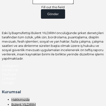
Fill out this field
Gönder
Eski İş Başmüfettişi Bülent YILDIRIM öncülüğünde şirket denetçileri
tarafından tüm özlük, yıllık izin, bordrolama, puantajlama, disiplin
mevzuatı, fesih işlemleri, sosyal ve yan haklar, fazla çalışma, çalışma
saatleri ve ara dinlenme süreleri başta olmak üzere iş hukuku ve
sosyal güvenlik mevzuatı uygulamaları incelenerek ön teftiş raporu
verilerek, insan kaynakları birimi ile birlikte yerinde düzeltme işlemi
yapılmaktadır.
Instagram
Facebook
YouTube
LinkedIn
Google
Kurumsal
Hakkımızda
Bülent YILDIRIM