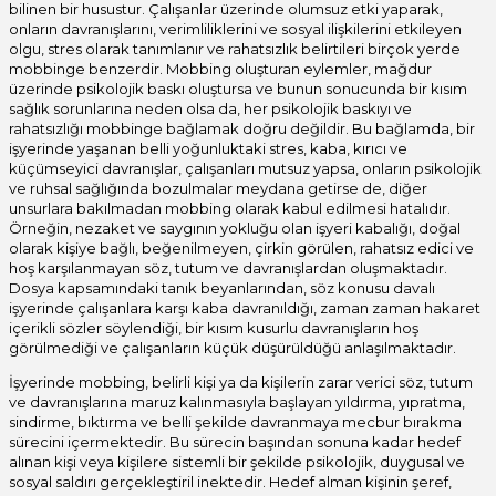
bilinen bir husustur. Çalışanlar üzerinde olumsuz etki yaparak,
onların davranışlarını, verimliliklerini ve sosyal ilişkilerini etkileyen
olgu, stres olarak tanımlanır ve rahatsızlık belirtileri birçok yerde
mobbinge benzerdir. Mobbing oluşturan eylemler, mağdur
üzerinde psikolojik baskı oluştursa ve bunun sonucunda bir kısım
sağlık sorunlarına neden olsa da, her psikolojik baskıyı ve
rahatsızlığı mobbinge bağlamak doğru değildir. Bu bağlamda, bir
işyerinde yaşanan belli yoğunluktaki stres, kaba, kırıcı ve
küçümseyici davranışlar, çalışanları mutsuz yapsa, onların psikolojik
ve ruhsal sağlığında bozulmalar meydana getirse de, diğer
unsurlara bakılmadan mobbing olarak kabul edilmesi hatalıdır.
Örneğin, nezaket ve saygının yokluğu olan işyeri kabalığı, doğal
olarak kişiye bağlı, beğenilmeyen, çirkin görülen, rahatsız edici ve
hoş karşılanmayan söz, tutum ve davranışlardan oluşmaktadır.
Dosya kapsamındaki tanık beyanlarından, söz konusu davalı
işyerinde çalışanlara karşı kaba davranıldığı, zaman zaman hakaret
içerikli sözler söylendiği, bir kısım kusurlu davranışların hoş
görülmediği ve çalışanların küçük düşürüldüğü anlaşılmaktadır.
İşyerinde mobbing, belirli kişi ya da kişilerin zarar verici söz, tutum
ve davranışlarına maruz kalınmasıyla başlayan yıldırma, yıpratma,
sindirme, bıktırma ve belli şekilde davranmaya mecbur bırakma
sürecini içermektedir. Bu sürecin başından sonuna kadar hedef
alınan kişi veya kişilere sistemli bir şekilde psikolojik, duygusal ve
sosyal saldırı gerçekleştiril inektedir. Hedef alman kişinin şeref,