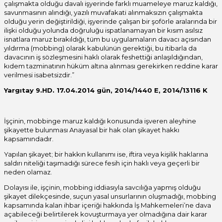
çalışmakta olduğu davalı işyerinde farklı muameleye maruz kaldığı,
savunmasının alındığı, yazılı muvafakati alınmaksızın çalışmakta
olduğu yerin değiştirildiği, işyerinde çalışan bir şoförle aralarında bir
ilişki olduğu yolunda doğruluğu ispatlanamayan bir kısım asılsız
isnatlara maruz bırakıldığı, tüm bu uygulamaların davacı açısından
yıldırma (mobbing) olarak kabulünün gerektiği, bu itibarla da
davacının iş sözleşmesini haklı olarak feshettiği anlaşıldığından,
kıdem tazminatının hüküm altına alınması gerekirken reddine karar
verilmesi isabetsizdir.”
Yargıtay 9.HD. 17.04.2014 gün, 2014/1440 E, 2014/13116 K
İşçinin, mobbinge maruz kaldığı konusunda işveren aleyhine
şikayette bulunması Anayasal bir hak olan şikayet hakkı
kapsamındadır.
Yapılan şikayet; bir hakkın kullanımı ise, iftira veya kişilik haklarına
saldırı niteliği taşımadığı sürece fesih için haklı veya geçerli bir
neden olamaz.
Dolayısı ile, işçinin, mobbing iddiasıyla savcılığa yapmış olduğu
şikayet dilekçesinde, suçun yasal unsurlarının oluşmadığı, mobbing
kapsa­mında kalan ihbar içeriği hakkında İş Mahkemeleri’ne dava
açabileceği belirtilerek kovuşturmaya yer olmadığına dair karar