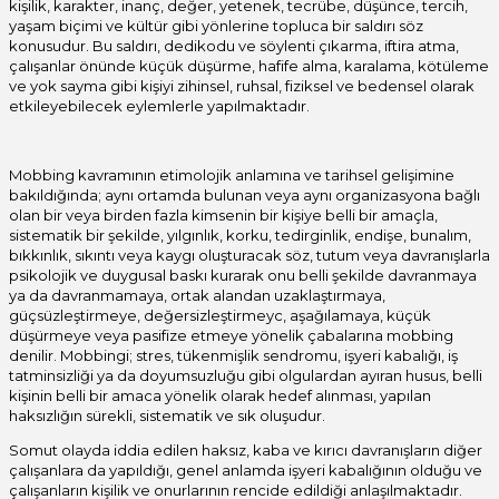
kişilik, karakter, inanç, değer, yetenek, tecrübe, düşünce, tercih,
yaşam biçimi ve kültür gibi yönlerine topluca bir saldırı söz
konusudur. Bu saldırı, dedikodu ve söylenti çıkarma, iftira atma,
çalışanlar önünde küçük düşürme, hafife alma, karalama, kötüleme
ve yok sayma gibi kişiyi zihinsel, ruhsal, fiziksel ve bedensel olarak
etkileyebilecek eylemlerle yapılmaktadır.
Mobbing kavramının etimolojik anlamına ve tarihsel gelişimine
bakıldığında; aynı ortamda bulunan veya aynı organizasyona bağlı
olan bir veya birden fazla kimsenin bir kişiye belli bir amaçla,
sistematik bir şekilde, yılgınlık, korku, tedirginlik, endişe, bunalım,
bıkkınlık, sıkıntı veya kaygı oluşturacak söz, tutum veya davranışlarla
psikolojik ve duygusal baskı kurarak onu belli şekilde davranmaya
ya da davranmamaya, ortak alandan uzaklaştırmaya,
güçsüzleştirmeye, değersizleştirmeyc, aşağılamaya, küçük
düşürmeye veya pasifize etmeye yönelik çabalarına mobbing
denilir. Mobbingi; stres, tükenmişlik sendromu, işyeri kabalığı, iş
tatminsizliği ya da doyumsuzluğu gibi olgulardan ayıran husus, belli
kişinin belli bir amaca yönelik olarak hedef alınması, yapılan
haksızlığın sürekli, sistematik ve sık oluşudur.
Somut olayda iddia edilen haksız, kaba ve kırıcı davranışların diğer
çalışanlara da yapıldığı, genel anlamda işyeri kabalığının olduğu ve
çalışanların kişilik ve onurlarının rencide edildiği anlaşılmaktadır.