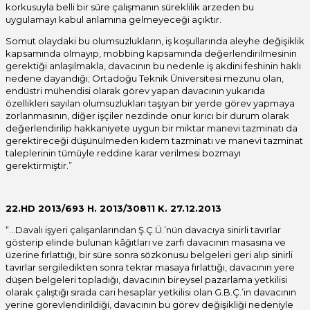
korkusuyla belli bir süre çalışmanın süreklilik arzeden bu
uygulamayı kabul anlamına gelmeyeceği açıktır.
Somut olaydaki bu olumsuzlukların, iş koşullarında aleyhe değişiklik
kapsamında olmayıp, mobbing kapsamında değerlendirilmesinin
gerektiği anlaşılmakla, davacının bu nedenle iş akdini feshinin haklı
nedene dayandığı; Ortadoğu Teknik Üniversitesi mezunu olan,
endüstri mühendisi olarak görev yapan davacının yukarıda
özellikleri sayılan olumsuzlukları taşıyan bir yerde görev yapmaya
zorlanmasının, diğer işçiler nezdinde onur kırıcı bir durum olarak
değerlendirilip hakkaniyete uygun bir miktar manevi tazminatı da
gerektireceği düşünülmeden kıdem tazminatı ve manevi tazminat
taleplerinin tümüyle reddine karar verilmesi bozmayı
gerektirmiştir.”
22.HD 2013/693 H. 2013/30811 K. 27.12.2013
“…Davalı işyeri çalışanlarından Ş.Ç.Ü.’nün davacıya sinirli tavırlar
gösterip elinde bulunan kâğıtları ve zarfı davacının masasına ve
üzerine fırlattığı, bir süre sonra sözkonusu belgeleri geri alıp sinirli
tavırlar sergiledikten sonra tekrar masaya fırlattığı, davacının yere
düşen belgeleri topladığı, davacının bireysel pazarlama yetkilisi
olarak çalıştığı sırada cari hesaplar yetkilisi olan G.B.Ç.’in davacının
yerine görevlendirildiği, davacının bu görev değişikliği nedeniyle