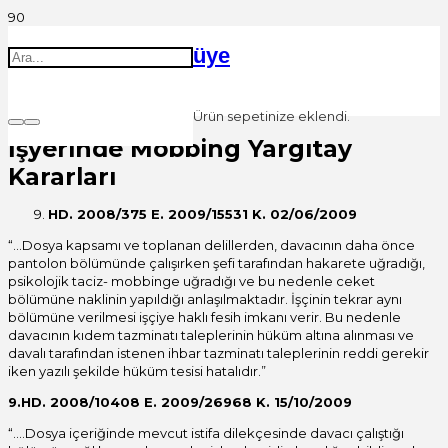
üye
Ürün
sepetinize eklendi.
İşyerinde Mobbing Yargıtay
Kararları
HD. 2008/375 E. 2009/15531 K. 02/06/2009
“…Dosya kapsamı ve toplanan delillerden, davacının daha önce
pantolon bölümünde çalışırken şefi tarafından hakarete uğradığı,
psikolojik taciz- mobbinge uğradığı ve bu nedenle ceket
bölümüne naklinin yapıldığı anlaşılmaktadır. İşçinin tekrar aynı
bölümüne verilmesi işçiye haklı fesih imkanı verir. Bu nedenle
davacının kıdem tazminatı taleplerinin hüküm altına alınması ve
davalı tarafından istenen ihbar tazminatı taleplerinin reddi gerekir
iken yazılı şekilde hüküm tesisi hatalıdır.”
9.HD. 2008/10408 E. 2009/26968 K. 15/10/2009
“….Dosya içeriğinde mevcut istifa dilekçesinde davacı çalıştığı