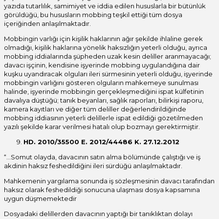
yazıda tutarlılık, samimiyet ve iddia edilen hususlarla bir bütünlük
görüldüğü, bu hususların mobbing teşkil ettiği tüm dosya
içeriğinden anlaşılmaktadır.
Mobbingin varlığı için kişilik haklarının ağır şekilde ihlaline gerek
olmadığı, kişilik haklarına yönelik haksızlığın yeterli olduğu, ayrıca
mobbing iddialarında şüpheden uzak kesin deliller aranmayacağı;
davacı işçinin, kendisine işyerinde mobbing uygulandığına dair
kuşku uyandıracak olguları ileri sürmesinin yeterli olduğu, işyerinde
mobbingin varlığını gösteren olguların mahkemeye sunulması
halinde, işyerinde mobbingin gerçekleşmediğini ispat külfetinin
davalıya düştüğü; tanık beyanları, sağlık raporları, bilirkişi raporu,
kamera kayıtları ve diğer tüm deliller değerlendirildiğinde
mobbing iddiasının yeterli delillerle ispat edildiği gözetilmeden
yazılı şekilde karar verilmesi hatalı olup bozmayı gerektirmiştir.
HD. 2010/35500 E. 2012/44486 K. 27.12.2012
“…Somut olayda, davacının satın alma bölümünde çalıştığı ve iş
akdinin haksız feshedildiğini ileri sürdüğü anlaşılmaktadır.
Mahkemenin yargılama sonunda iş sözleşmesinin davacı tarafından
haksız olarak feshedildiği sonucuna ulaşması dosya kapsamına
uygun düşmemektedir
Dosyadaki delillerden davacının yaptığı bir tanıklıktan dolayı