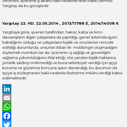
verilmesi, işverene iş akdini haklı nedenle fesih hakkı vermez.
Yargıtay da bu görüştedir.
Yargıtay 22. HD. 22.05.2014 , 2013/11788 E, 2014/14008 K
Yargıtaya göre, işveren tarafından, haksız, kaba ve kırıcı
davranışların diğer çalışanlara da yapıldığı, genel anlamda işyeri
kabalığının olduğu ve çalışanların kişilik ve onurlarının rencide
edildiği durumlarda, unsurları itibarı ile mobbingin oluşmadığını
söylemek mümkün ise de, işverenin, iş sağlığı ve güvenliğini
sağlama yükümlülüğünü ihlal ettiği, öte yandan kişilik haklarına
yönelik saldırıyı önlemediği ve buna sebebiyet verdiği için işçiyi
koruma ve gözetme borcuna aykırı davrandığı, bu durumun da
işçiye iş sözleşmesini haklı nedenle feshetme im­kânı verdiği kabul
edilmektedir.
LinkedIn
Email
WhatsApp
Facebook