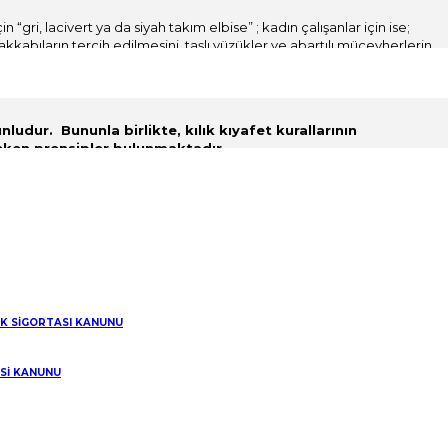
“gri, lacivert ya da siyah takım elbise” ; kadın çalışanlar için ise;
kkabıların tercih edilmesini, taşlı yüzükler ve abartılı mücevherlerin
lte bluzlar ve mini etek, transparan kıyafetler, şort vs. kıyafetleri
saç uzatılmaması kıyafet yönetmeliklerinin içerisinde
unludur. Bununla birlikte, kılık kıyafet kurallarının
eken prensipler bulunmaktadır.
 karadında;
ığı ve güvenliğinin zorunlu gerekleri dışında, işyerindeki kılık kıyafeti,
e kurallar koyma ve bu kuralları denetleme yetkisinin, işverenin işyerini
yetkisini düzenleyip kullanırken, çalışanlarının motivasyonunu, iş
avranma ve çalışanların kişilik haklarına, dini ve vicdani
ma yükümlülüğü altında bulunmaktadır.şeklinde belirtilmiş olup,
IK SİGORTASI KANUNU
netmeliklerine uyulmaması halinde işverenin iş akdini feshetme hakkı
ESİ KANUNU
biyet veren olay ve somut duruma göre farklılıklar arz
 aykırı davranışları karşısında işveren;