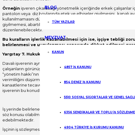
BLOG
Örneğin
işveren çıkaracağı yönetmelik içeriğinde erkek çalışanlar için 
pantolon veya diz boylarında etek ve elbiseler giyilmesini, kapalı aya
kullanılmamasını düzenleyebilmektir.Aynı şekilde, çalışanların tayt,deko
TÜM YAZILAR
giyilmemesi, abartılı makyaj yapılmaması ve erkekler için saç /sakal 
düzenlenebilecektir.
MEVZUAT
Bu kuralların işlerlik kazanabilmesi için ise, işçiye tebliği zor
belirlenmesi ve uygulanması esnasında dikkat edilmesi ger
KANUN
Yargıtay 7. Hukuk dairesinin 2013/19270 E. 2013/22249
Sayılı
Davalı işverenin aynı zamanda sosyal bir ortam olan işyerindeki, iş sağl
4857 İŞ KANUNU
çalışanların görünüş şekillerini, giyim kuşamlarını düzenleyici nitelikt
“yönetim hakkı”nın bir parçası olduğu kuşkusuzdur. Ancak; işveren bu 
verimliliğini düşürmeyecek ve olumsuz etkilemeyecek şekilde samimi d
854 DENİZ İŞ KANUNU
kanaatlerine tecavüz etmeme ve keyfi davranış ve uygulama dayatma
işverenin bu konudaki müdahale alanının sınırları belirlenmiştir.
5510 SOSYAL SİGORTALAR VE GENEL SAĞL
İş yerinde belirlenen ve işçiye önceden duyurulan iş yeri kıyafet yö
6356 SENDİKALAR VE TOPLU İŞ SÖZLEŞM
söz konusu olabilmektedir. Ancak bu hakkın kullanılması , feshe sebe
edebilmektedir.
4904 TÜRKİYE İŞ KURUMU KANUNU
İşçinin iş sözleşmesine, iş yeri yönetmeliklerine veya iş yeri kurallarına