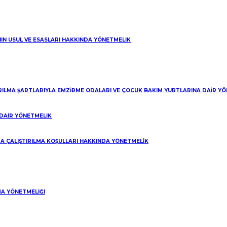
NIN USUL VE ESASLARI HAKKINDA YÖNETMELİK
IRILMA ŞARTLARIYLA EMZİRME ODALARI VE ÇOCUK BAKIM YURTLARINA DAİR Y
riz?
DAİR YÖNETMELİK
A ÇALIŞTIRILMA KOŞULLARI HAKKINDA YÖNETMELİK
A YÖNETMELİĞİ