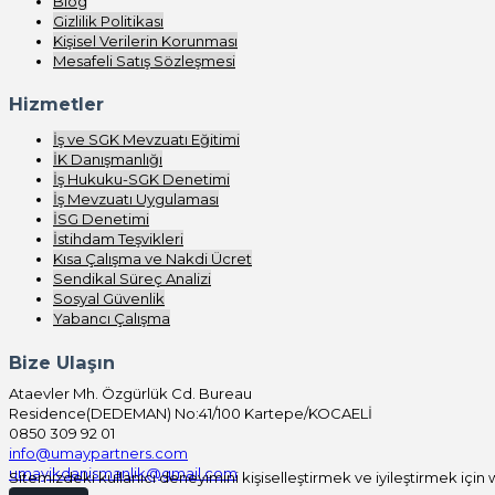
Blog
Gizlilik Politikası
Kişisel Verilerin Korunması
Mesafeli Satış Sözleşmesi
Hizmetler
İş ve SGK Mevzuatı Eğitimi
İK Danışmanlığı
İş Hukuku-SGK Denetimi
İş Mevzuatı Uygulaması
İSG Denetimi
İstihdam Teşvikleri
Kısa Çalışma ve Nakdi Ücret
Sendikal Süreç Analizi
Sosyal Güvenlik
Yabancı Çalışma
Bize Ulaşın
Ataevler Mh. Özgürlük Cd. Bureau
Residence(DEDEMAN) No:41/100 Kartepe/KOCAELİ
0850 309 92 01
info@umaypartners.com
umayikdanismanlik@gmail.com
Sitemizdeki kullanıcı deneyimini kişiselleştirmek ve iyileştirmek için