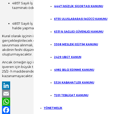
4857 Sayılı İş Kanunu’nun 18. maddesi kapsamında “işçinin davr
4447 İŞSİZLİK SİGORTASI KANUNU
tazminatı ödenecektir)
6735 ULUSLARARASI İŞGÜCÜ KANUNU
4857 Sayılı İş Kanunu 25/2. maddesinin h bendi kapsamında “İşç
halde yapmamakta ısrar etmesinden” kaynaklanan derhal fes
6331 İŞ SAĞLIĞI GÜVENLİĞİ KANUNU
Kural olarak işçinin iş yeri kıyafet yönetmeliğine uygun davranmama
gerçekleştirilecek olan bildirimli fesihtir.İşçinin kılık kıyafet kurallar
3308 MESLEKİ EĞİTİM KANUNU
savunması alınmalı, gerekli görülmesi durumunda uyarı verilmeli ve uya
akdinin feshi düşünülmelidir. Aksi halde tek bir aykırı davranış üzerin
oluşturmayacaktır.
2429 UBGT KANUN
Ancak örneğin işçi iş güvenliği nedeni ile giymekle yükümlü olduğu k
işveren için büyük tehlike arz ediyor ve kendisine yapılan uyarılara 
4982 BİLGİ EDİNME KANUNU
25/2- h maddesinde yer alan derhal fesih de yapılabilmesi mümkün 
kazanamayacaktır.
5326 KABAHATLER KANUNU
LinkedIn
7201 TEBLİGAT KANUNU
Email
YÖNETMELİK
WhatsApp