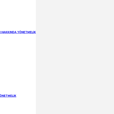
RI HAKKINDA YÖNETMELİK
YÖNETMELİK