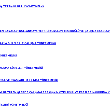
 İŞ TEFTİŞ KURULU YÖNETMELİĞİ
LEN PARALARI KULLANMAYA YETKİLİ KURULUN TEŞEKKÜLÜ VE ÇALIŞMA ESASLA
 FAZLA SÜRELERLE ÇALIŞMA YÖNETMELİĞİ
YÖNETMELİĞİ
ALIŞMA SÜRELERİ YÖNETMELİĞİ
 USUL VE ESASLARI HAKKINDA YÖNETMELİK
 YÜRÜTÜLEN İŞLERDE ÇALIŞMALARA İLİŞKİN ÖZEL USUL VE ESASLAR HAKKINDA 
ŞLERİ YÖNETMELİĞİ