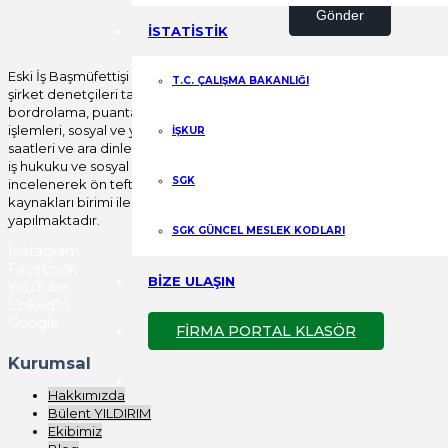
Gönder
İSTATİSTİK
Eski İş Başmüfettişi Bülent YILDIRIM öncülüğünde
T.C. ÇALIŞMA BAKANLIĞI
şirket denetçileri tarafından tüm özlük, yıllık izin,
bordrolama, puantajlama, disiplin mevzuatı, fesih
işlemleri, sosyal ve yan haklar, fazla çalışma, çalışma
İŞKUR
saatleri ve ara dinlenme süreleri başta olmak üzere
iş hukuku ve sosyal güvenlik mevzuatı uygulamaları
SGK
incelenerek ön teftiş raporu verilerek, insan
kaynakları birimi ile birlikte yerinde düzeltme işlemi
yapılmaktadır.
SGK GÜNCEL MESLEK KODLARI
Instagram
Facebook
BİZE ULAŞIN
YouTube
LinkedIn
Google
FİRMA PORTAL KLASÖR
Kurumsal
Hakkımızda
Bülent YILDIRIM
Ekibimiz