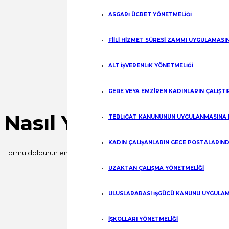
ASGARİ ÜCRET YÖNETMELİĞİ
FİİLİ HİZMET SÜRESİ ZAMMI UYGULAMASI
ALT İŞVERENLİK YÖNETMELİĞİ
GEBE VEYA EMZİREN KADINLARIN ÇALIŞT
Nasıl Yardımcı Olabili
TEBLİGAT KANUNUNUN UYGULANMASINA 
KADIN ÇALIŞANLARIN GECE POSTALARIND
Formu doldurun en kısa sürede sizinle iletişime geçelim.
UZAKTAN ÇALIŞMA YÖNETMELİĞİ
Fill out this field
Fill out this field
ULUSLARARASI İŞGÜCÜ KANUNU UYGULAM
İŞKOLLARI YÖNETMELİĞİ
Fill out this field