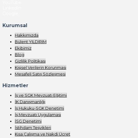
YouTube
LinkedIn
Google
Kurumsal
Hakkımızda
Bülent YILDIRIM
Ekibimiz
Blog
Gizlilik Politikası
Kişisel Verilerin Korunması
Mesafeli Satış Sözleşmesi
Hizmetler
İş ve SGK Mevzuatı Eğitimi
İK Danışmanlığı
İş Hukuku-SGK Denetimi
İş Mevzuatı Uygulaması
İSG Denetimi
İstihdam Teşvikleri
Kısa Çalışma ve Nakdi Ücret