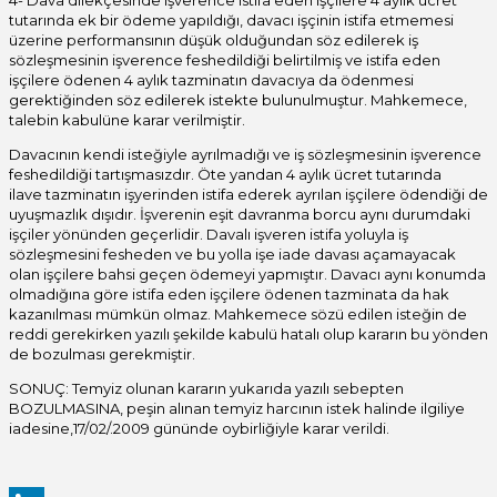
4- Dava dilekçesinde işverence istifa eden işçilere 4 aylık ücret
tutarında ek bir ödeme yapıldığı, davacı işçinin istifa etmemesi
üzerine performansının düşük olduğundan söz edilerek iş
sözleşmesinin işverence feshedildiği belirtilmiş ve istifa eden
işçilere ödenen 4 aylık tazminatın davacıya da ödenmesi
gerektiğinden söz edilerek istekte bulunulmuştur. Mahkemece,
talebin kabulüne karar verilmiştir.
Davacının kendi isteğiyle ayrılmadığı ve iş sözleşmesinin işverence
feshedildiği tartışmasızdır. Öte yandan 4 aylık ücret tutarında
ilave tazminatın işyerinden istifa ederek ayrılan işçilere ödendiği de
uyuşmazlık dışıdır. İşverenin eşit davranma borcu aynı durumdaki
işçiler yönünden geçerlidir. Davalı işveren istifa yoluyla iş
sözleşmesini fesheden ve bu yolla işe iade davası açamayacak
olan işçilere bahsi geçen ödemeyi yapmıştır. Davacı aynı konumda
olmadığına göre istifa eden işçilere ödenen tazminata da hak
kazanılması mümkün olmaz. Mahkemece sözü edilen isteğin de
reddi gerekirken yazılı şekilde kabulü hatalı olup kararın bu yönden
de bozulması gerekmiştir.
SONUÇ: Temyiz olunan kararın yukarıda yazılı sebepten
BOZULMASINA, peşin alınan temyiz harcının istek halinde ilgiliye
iadesine,17/02/.2009 gününde oybirliğiyle karar verildi.