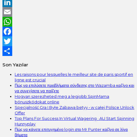
LinkedIn
Email
WhatsApp
Facebook
Twitter
Share
Son Yazılar
Les raisons pour lesquelles le meilleur site de paris sportif en
ligne est crucial
Πώς να επιλύσετε προβλήματα σύνδεσης στο Wazamba καζίνο και
να συνεχίσετε να παίζετε
Hogyan szerezheted meg a legjobb SpinMama
bónuszkódokat online
Specjalność Gra I Byłe Zabawa betyy • w całej Polsce Unlock
Offer
Top Plans For Success In Virtual Wagering · AU Start Spinning
Hunnyplay
Πώς να κάνετε επιτυχημένο login στο Mr Punter καζίνο σε λίγα
βήματα