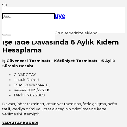
üye
Ürün
sepetinize eklendi.
İşe İade Davasında 6 Aylık Kıdem
Hesaplama
İş Güvencesi Tazminatı – Kötüniyet Tazminatı – 6 Aylık
Sürenin Hesabı
C. YARGITAY
Hukuk Dairesi
ESAS: 2007/36441 E.,
KARAR:2009/2758 K.
TARİH: 17.02.2009
Davacı, ihbar tazminatı, kötüniyet tazminatı, fazla çalışma, hafta
tatili, vardiya primi ve ücret alacağının ödetilmesine karar
verilmesini istemiştir.
YARGITAY KARARI