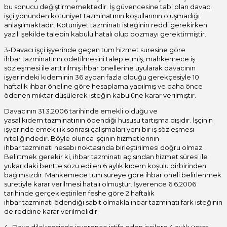
bu sonucu değiştirmemektedir. İş güvencesine tabi olan davacı
işçi yönünden kötüniyet tazminat
ı
nın koşullarının oluşmadığı
anlaşılmaktadır. Kötüniyet tazminatı isteğinin reddi gerekirken
yazılı şekilde talebin kabulü hatalı olup bozmayı gerektirmiştir.
3-Davacı işçi işyerinde geçen tüm hizmet süresine göre
ihbar tazminatının ödetilmesini talep etmiş, mahkemece iş
sözleşmesi ile arttırılmış ihbar önellerine uyularak davacının
işyerindeki kıdeminin 36 aydan fazla olduğu gerekçesiyle 10
haftalık ihbar öneline göre hesaplama yapılmış ve daha önce
ödenen miktar düşülerek isteğin kabulüne karar verilmiştir.
Davacının 31.3.2006 tarihinde emekli olduğu ve
yasal kıdem tazminat
ı
nın ödendiği hususu tartışma dışıdır. İşçinin
işyerinde emeklilik sonrası çalışmaları yeni bir iş sözleşmesi
niteliğindedir. Böyle olunca işçinin hizmetlerinin
ihbar tazminatı hesabı noktasında birleştirilmesi doğru olmaz.
Belirtmek gerekir ki, ihbar tazminatı açısından hizmet süresi ile
yukarıdaki bentte sözü edilen 6 aylık kıdem koşulu birbirinden
bağımsızdır. Mahkemece tüm süreye göre ihbar öneli belirlenmek
suretiyle karar verilmesi hatalı olmuştur. İşverence 6.6.2006
tarihinde gerçekleştirilen feshe göre 2 haftalık
ihbar tazminatı ödendiği sabit olmakla ihbar tazminatı fark isteğinin
de reddine karar verilmelidir.