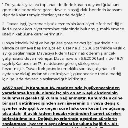
1-Dosyadaki yazılara toplanan delillerle kararın dayandığı kanuni
gerektirici sebeplere göre, davalının aşağıdaki bentlerin kapsamı
dışında kalan temyiz itirazları yerinde değildir.
2- Davacı işçi, işverence iş sözleşmesinin kötüniyetle feshedildiğini
ileri sürerek kötüniyet tazminatı talebinde bulunmuş, mahkemece
isteğin kabulüne karar verilmiştir.
Dosya içindeki bilgi ve belgelere göre davacı işçi işyerinde 1982
yılında çalışmaya başlamış, talebi üzerine 31.3.2006 tarihinde yaşlılık
aylığı bağlanmıştır. Davacıya kıdem tazminatı ödenmiş, ancak
çalışmasına devam etmiştir. Davalı işveren 6.6.2006 tarihinde 4857
sayılı İş Kanunu’nun 17. maddesine göre iş sözleşmesini
feshetmiştir. Dava dilekçesinde emeklilik sonrası çalışmanın 6
aydan az olduğundan söz edilmiş ve iş güvencesine tabi olmadığı
için işe iade davasının açılamadığı bildirilmiştir.
4857 sayılı İş Kanunun 18. maddesinde iş güvencesinden
yararlanma koşulu olarak işçinin en az 6 aylık kıdeminin
bulunması gerektiği kurala bağlanmıştır. Kanun’da aksine
bir şart getirilmediğinden aynı işverenin bir veya değişik
işyerlerinde işçilikte geçen süre hukuken kesintiye uğramış
olsa dahi, 6 aylık kıdem hesabı yönünden hizmet süreleri
birleştirilmelidir. Değişik işyerlerinde geçirilen sürelerin
toplanması, işverenin aynı olması koşuluna bağlıdır. Altı