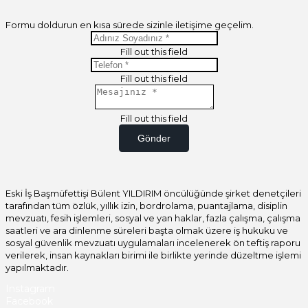
Formu doldurun en kısa sürede sizinle iletişime geçelim.
Fill out this field
Fill out this field
Fill out this field
Gönder
Eski İş Başmüfettişi Bülent YILDIRIM öncülüğünde şirket denetçileri
tarafından tüm özlük, yıllık izin, bordrolama, puantajlama, disiplin
mevzuatı, fesih işlemleri, sosyal ve yan haklar, fazla çalışma, çalışma
saatleri ve ara dinlenme süreleri başta olmak üzere iş hukuku ve
sosyal güvenlik mevzuatı uygulamaları incelenerek ön teftiş raporu
verilerek, insan kaynakları birimi ile birlikte yerinde düzeltme işlemi
yapılmaktadır.
Instagram
Facebook