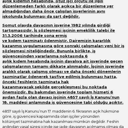
aylık kıdemin hesabında, otuz işçi ölçütü ile ilgili
düzenlemeden farklı olarak açıkça bir düzenleme yer
almadığından daha önce çalışılan işyerlerinin aynı
işkolunda bulunması da şart değildir.
Somut olayda davacının işyerine 1982 yılında girdiği
tartışmasızdır. İş sözleşmesi işçinin emeklilik talebi ile
31.3.2006 tarihinde sona ermiş
ve kıdem tazminatı ödenmiştir. Dairemizin kararlılık
kazanmış uygulamasına göre sonraki çalışmaları yeni bir iş
sözleşmesi niteliğindedir. Bununla birlikte, iş
güvencesinden yararlanma noktasında 6
aylık kıdem hesabında işçinin davalıya ait işyerinde geçen
çalışmalarının tamamı dikkate alınmalıdır. İşçinin işyerinde
aralıklı olarak çalışmış olması ve daha önceki dönemlerin
tazminatlar ödenerek tasfiye edilmiş bulunması hatta,
önceki fesihlerin tazminata hak
kazanmayacak şekilde gerçekleşmesi bu noktada
önemsizdir. Bu bakımdan işyerinde toplam hizmeti 6
aydan fazla olan davacı işçinin 4857 sayılı İş Kanunu’nun
18. maddesi anlamında iş güvencesine tabi olduğu açıktır.
4857 sayılı İş Kanunu’nun 17. maddenin 6. fıkrasının açık hükmüne
göre, iş güvencesi kapsamında olan işçiler yönünden
kötüniyet tazminatına hak kazanılması mümkün değildir. Feshin
ardından yasal süresi içinde işe iade davasının açılmamış olması da