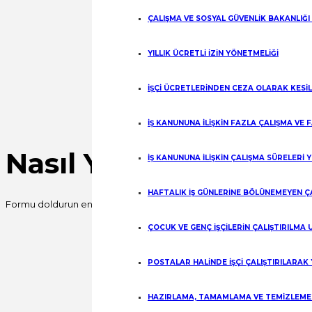
ÇALIŞMA VE SOSYAL GÜVENLİK BAKANLIĞI
YILLIK ÜCRETLİ İZİN YÖNETMELİĞİ
İŞÇİ ÜCRETLERİNDEN CEZA OLARAK KESİ
İŞ KANUNUNA İLİŞKİN FAZLA ÇALIŞMA VE
Nasıl Yardımcı Olabili
İŞ KANUNUNA İLİŞKİN ÇALIŞMA SÜRELERİ 
HAFTALIK İŞ GÜNLERİNE BÖLÜNEMEYEN Ç
Formu doldurun en kısa sürede sizinle iletişime geçelim.
ÇOCUK VE GENÇ İŞÇİLERİN ÇALIŞTIRILMA
Fill out this field
Fill out this field
POSTALAR HALİNDE İŞÇİ ÇALIŞTIRILARAK
HAZIRLAMA, TAMAMLAMA VE TEMİZLEME İ
Fill out this field