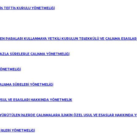
 İŞ TEFTİŞ KURULU YÖNETMELİĞİ
LEN PARALARI KULLANMAYA YETKİLİ KURULUN TEŞEKKÜLÜ VE ÇALIŞMA ESASLA
 FAZLA SÜRELERLE ÇALIŞMA YÖNETMELİĞİ
riz?
YÖNETMELİĞİ
ALIŞMA SÜRELERİ YÖNETMELİĞİ
 USUL VE ESASLARI HAKKINDA YÖNETMELİK
 YÜRÜTÜLEN İŞLERDE ÇALIŞMALARA İLİŞKİN ÖZEL USUL VE ESASLAR HAKKINDA 
ŞLERİ YÖNETMELİĞİ