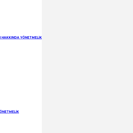
RI HAKKINDA YÖNETMELİK
YÖNETMELİK