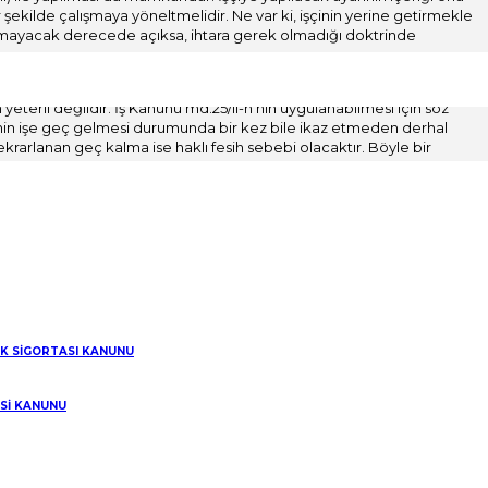
 şekilde çalışmaya yöneltmelidir. Ne var ki, işçinin yerine getirmekle
nımayacak derecede açıksa, ihtara gerek olmadığı doktrinde
zından birkaç ihtarda bulunması gerekmektedir. Gerçekten de,
 yeterli değildir. İş Kanunu md.25/II-h’nin uygulanabilmesi için söz
inin işe geç gelmesi durumunda bir kez bile ikaz etmeden derhal
ekrarlanan geç kalma ise haklı fesih sebebi olacaktır. Böyle bir
söylenebilecektir.
sus açık bir şekilde ortaya çıkmaktadır. 4857 sayılı yeni İş Kanunu
 hatırlatıldığı halde yapmamakta ısrar etmesi” denilerek, işverenin
şçisini ikaz etmiş olması gerektiği, fakat buna rağmen işçinin
n şart olduğu hususu ifade edilmektedir. Ancak, işe sürekli geç gelen
l işe son veren işverenin feshi haklı değildir. Zira, işverenin bu tarz
olduğu hükmüne varılmasına sebep olmaktadır. Bu çerçevede tespit
IK SİGORTASI KANUNU
ESİ KANUNU