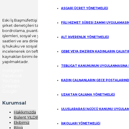
Gönder
ASGARİ ÜCRET YÖNETMELİĞİ
Eski İş Başmüfettişi Bülent YILDIRIM öncülüğünde
FİİLİ HİZMET SÜRESİ ZAMMI UYGULAMASI
şirket denetçileri tarafından tüm özlük, yıllık izin,
bordrolama, puantajlama, disiplin mevzuatı, fesih
işlemleri, sosyal ve yan haklar, fazla çalışma, çalışma
ALT İŞVERENLİK YÖNETMELİĞİ
saatleri ve ara dinlenme süreleri başta olmak üzere
iş hukuku ve sosyal güvenlik mevzuatı uygulamaları
incelenerek ön teftiş raporu verilerek, insan
GEBE VEYA EMZİREN KADINLARIN ÇALIŞT
kaynakları birimi ile birlikte yerinde düzeltme işlemi
yapılmaktadır.
TEBLİGAT KANUNUNUN UYGULANMASINA 
Instagram
Facebook
KADIN ÇALIŞANLARIN GECE POSTALARIND
YouTube
LinkedIn
Google
UZAKTAN ÇALIŞMA YÖNETMELİĞİ
Kurumsal
ULUSLARARASI İŞGÜCÜ KANUNU UYGULAM
Hakkımızda
Bülent YILDIRIM
Ekibimiz
İŞKOLLARI YÖNETMELİĞİ
Blog