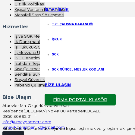
Gizlilik Politikası
Kişisel Verilerin Korunması
İSTATİSTİK
Mesafeli Satış Sözleşmesi
T.C. ÇALIŞMA BAKANLIĞI
Hizmetler
İş ve SGK Mevzuatı Eğitimi
İŞKUR
İK Danışmanlığı
İş Hukuku-SGK Denetimi
İş Mevzuatı Uygulaması
SGK
İSG Denetimi
İstihdam Teşvikleri
Kısa Çalışma ve Nakdi Ücret
SGK GÜNCEL MESLEK KODLARI
Sendikal Süreç Analizi
Sosyal Güvenlik
BİZE ULAŞIN
Yabancı Çalışma
Bize Ulaşın
FİRMA PORTAL KLASÖR
Ataevler Mh. Özgürlük Cd. Bureau
Residence(DEDEMAN) No:41/100 Kartepe/KOCAELİ
0850 309 92 01
info@umaypartners.com
umayikdanismanlik@gmail.com
Sitemizdeki kullanıcı deneyimini kişiselleştirmek ve iyileştirmek için