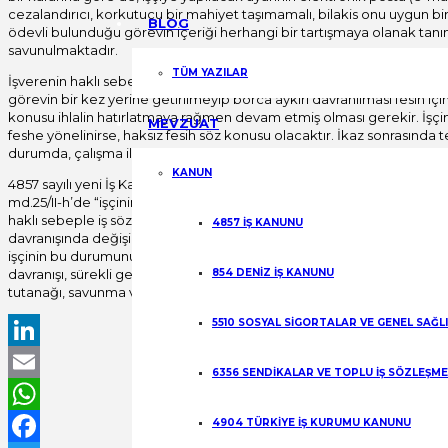
cezalandırıcı, korkutucu bir mahiyet taşımamalı, bilakis onu uygun bir
BLOG
ödevli bulunduğu görevin içeriği herhangi bir tartışmaya olanak ta
savunulmaktadır.
TÜM YAZILAR
İşverenin haklı sebeple fesih yoluna gidebilmesi için önceden en a
görevin bir kez yerine getirilmeyip borca aykırı davranılması fesih için
konusu ihlalin hatırlatmaya rağmen devam etmiş olması gerekir. İşç
MEVZUAT
feshe yönelinirse, haksız fesih söz konusu olacaktır. İkaz sonrasında t
durumda, çalışma ilişkisinin işveren açısından çekilmez bir hal aldığı 
KANUN
4857 sayılı yeni İş Kanunu’nun 25/II-h maddesine bakıldığında da bu hu
md.25/II-h’de “işçinin yapmakla ödevli bulunduğu görevleri kendisine
haklı sebeple iş sözleşmesini feshedebilmesi için mutlaka birkaç kez i
4857 İŞ KANUNU
davranışında değişiklik olmaması ve işçinin eyleminde ısrar etmesini
işçinin bu durumunu anlayışla karşılayıp, yeni bir işçi bulduğunda derha
davranışı, sürekli geç kalmaya rağmen iş ilişkisinin zedelenmemiş 
854 DENİZ İŞ KANUNU
tutanağı, savunma ve ceza verme süreci işletilmelidir.
5510 SOSYAL SİGORTALAR VE GENEL SAĞL
LinkedIn
6356 SENDİKALAR VE TOPLU İŞ SÖZLEŞM
Email
4904 TÜRKİYE İŞ KURUMU KANUNU
WhatsApp