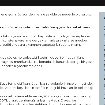
erle işçinin ücretinden her ne şekilde ve nedenle olursa olsun
renin ücretin indirilmesi teklifini işçinin kabul etmesi
 birtakım çekincelerinden kaynaklanan zorlayıcı sebeplerden
. İşçi ister işvereniyle gerçekten anlaşarak isterse mecbur
 kabul ettiği anda artık kanunen yapacağı bir şey kalmamış
işkide sözleşme serbestisi ilkesinin geçerli olmasıdır. Kanun
 anlaşması mümkündür. Bu konuda da kanunda açıkça bir yasak
üdahalesini yasaklamaktadır.
 Satış Temsilcisi Taahhütleri başlıklı belgelerin incelenmesinde,
li ve prim koşullarının tarafların karşılıklı imzaları ile belirlediği
k ücreti ödenmekte ise de, 2010 yılı için davacının imzaladığı
0 TL olarak belirlendiği anlaşılmaktadır. Davacı bu
n iradesine aykırı şekilde doldurulduğuna ilişkinde bir savunma