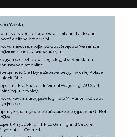
Son Yazılar
Les raisons pour lesquelles le meilleur site de paris
sportif en ligne est crucial
Πώς να επιλύσετε προβλήματα σύνδεσης στο Wazamba
καζίνο και να συνεχίσετε να παίζετε
Hogyan szerezheted meg a legjobb SpinMama
bónuszkódokat online
Specjalność Gra I Byłe Zabawa betyy • w całej Polsce
Unlock Offer
Top Plans For Success In Virtual Wagering · AU Start
Spinning Hunnyplay
Πώς να κάνετε επιτυχημένο login στο Mr Punter καζίνο σε
λίγα βήματα
Στρατηγικές επιτυχίας στο διαδικτυακό στοίχημα με το GT Bet
καζίνο
Expert Playbook for HTML5 Gaming and Secure
Payments at Onered