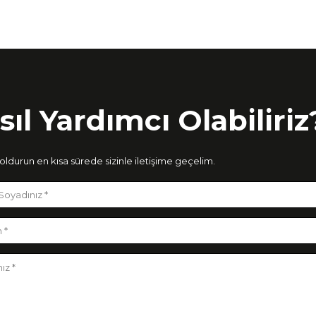
sıl Yardımcı Olabiliriz
ldurun en kısa sürede sizinle iletişime geçelim.