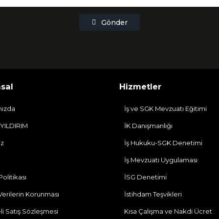
Gönder
sal
Hizmetler
mızda
İş ve SGK Mevzuatı Eğitimi
 YILDIRIM
İK Danışmanlığı
iz
İş Hukuku-SGK Denetimi
İş Mevzuatı Uygulaması
 Politikası
İSG Denetimi
 Verilerin Korunması
İstihdam Teşvikleri
li Satış Sözleşmesi
Kısa Çalışma ve Nakdi Ücret