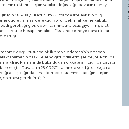
tinin miktarına ilişkin yapılan değişikliğe davacının onay
işikliğin 4857 sayılı Kanunum 22. maddesine aykırı olduğu
TL yemek ücreti alması gerektiği yönündeki mahkeme kabulü
reddi gerektiği gibi, kıdem tazminatına esas giydirilmiş brüt
mek sureti ile hesaplanmalıdır. Eksik incelemeye dayalı karar
erekmiştir.
akatname doğrultusunda bir ikramiye ödemesinin ortadan
vafaktanamenin baskı ile alındığını iddia etmişse de, bu konuda
den farklı açıklamalarda bulundukları dikkate alındığında davacı
ememiştir. Davacının 29.03.2011 tarihinde verdiği dilekçe ile
terdiği anlaşıldığından mahkemece ikramiye alacağına ilişkin
p, bozmayı gerektirmiştir.