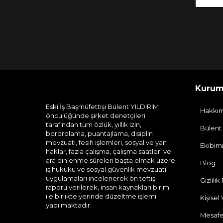
Kurum
Eski İş Başmüfettişi Bülent YILDIRIM
Hakkı
öncülüğünde şirket denetçileri
tarafından tüm özlük, yıllık izin,
Bülent
bordrolama, puantajlama, disiplin
mevzuatı, fesih işlemleri, sosyal ve yan
Ekibim
haklar, fazla çalışma, çalışma saatleri ve
ara dinlenme süreleri başta olmak üzere
Blog
iş hukuku ve sosyal güvenlik mevzuatı
uygulamaları incelenerek ön teftiş
Gizlilik
raporu verilerek, insan kaynakları birimi
ile birlikte yerinde düzeltme işlemi
Kişisel
yapılmaktadır.
Mesafe