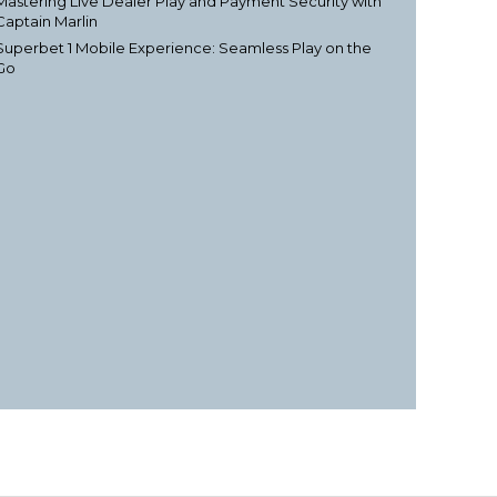
Mastering Live Dealer Play and Payment Security with
Captain Marlin
Superbet 1 Mobile Experience: Seamless Play on the
Go