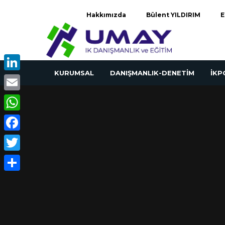
Hakkımızda
Bülent YILDIRIM
E
KURUMSAL
DANIŞMANLIK-DENETİM
İK
LinkedIn
Email
WhatsApp
Facebook
Twitter
Share