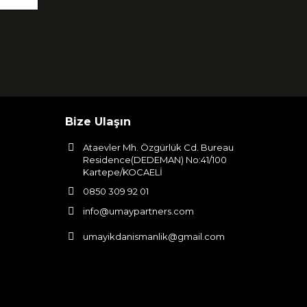
Bize Ulaşın
Ataevler Mh. Özgürlük Cd. Bureau
Residence(DEDEMAN) No:41/100
Kartepe/KOCAELİ
0850 309 92 01
info@umaypartners.com
umayikdanismanlik@gmail.com