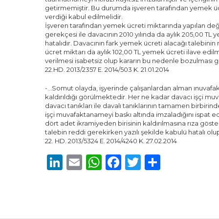
getirmemiştir. Bu durumda işveren tarafından yemek ücre
verdiği kabul edilmelidir.
İşveren tarafından yemek ücreti miktarında yapılan değ
gerekçesi ile davacının 2010 yılında da aylık 205,00 
hatalıdır. Davacının fark yemek ücreti alacağı talebinin 
ücret miktarı da aylık 102,00 TL yemek ücreti ilave edil
verilmesi isabetsiz olup kararın bu nedenle bozulması g
22.HD. 2013/2357 E. 2014/503 K. 21.01.2014
-…Somut olayda, işyerinde çalışanlardan alman ınuvaf
kaldırıldığı görülmektedir. Her ne kadar davacı işçi mu
davacı tanıkları ile davalı tanıklarının tamamen birbirin
işçi muvafaktanameyi baskı altında imzaladığını ispat ed
dört adet ikramiyeden birisinin kaldırılmasına rıza gös
talebin reddi gerekirken yazılı şekilde kabulü hatalı olu
22. HD. 2013/5324 E. 2014/4240 K. 27.02.2014
LinkedIn
Email
WhatsApp
Facebook
Twitter
Share