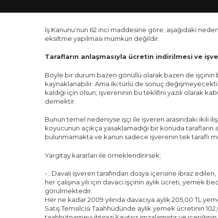
İş Kanunu’nun 62 inci maddesine göre; aşağıdaki nedenl
eksiltme yapılması mümkün değildir.
Tarafların anlaşmasıyla ücretin indirilmesi
ve işve
Böyle bir durum bazen gönüllü olarak bazen de işçinin
kaynaklanabilir. Ama iki türlü de sonuç değişmeyecektir
kaldığı için olsun; işvereninin bu teklifini yazılı olarak
demektir.
Bunun temel nedeniyse işçi ile işveren arasındaki ikili il
koyucunun açıkça yasaklamadığı bir konuda tarafların
bulunmamakta ve kanun sadece işverenin tek taraflı m
Yargıtay kararları ile örneklendirirsek;
-…Davalı işveren tarafından dosya içerisine ibraz edilen,
her çalışına yılı için davacı işçinin aylık ücreti, yemek bede
görülmektedir.
Her ne kadar 2009 yılında davacıya aylık 205,00 TL yeme
Satış Temsilcisi Taahhüdünde aylık yemek ücretinin 102,0
taahhütnameyi ihtirazi kayıtsız imzalamıştır ve içeriğini