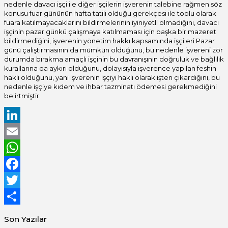
nedenle davacı işçi ile diğer işçilerin işverenin talebine rağmen söz
konusu fuar gününün hafta tatili olduğu gerekçesi ile toplu olarak
fuara katılmayacaklarını bildirmelerinin iyiniyetli olmadığını, davacı
işçinin pazar günkü çalışmaya katılmaması için başka bir mazeret
bildirmediğini, işverenin yönetim hakkı kapsamında işçileri Pazar
günü çalıştırmasının da mümkün olduğunu, bu nedenle işvereni zor
durumda bırakma amaçlı işçinin bu davranışının doğruluk ve bağlılık
kurallarına da aykırı olduğunu, dolayısıyla işverence yapılan feshin
haklı olduğunu, yani işverenin işçiyi haklı olarak işten çıkardığını, bu
nedenle işçiye kıdem ve ihbar tazminatı ödemesi gerekmediğini
belirtmiştir.
LinkedIn
Email
WhatsApp
Facebook
Twitter
Share
Son Yazılar