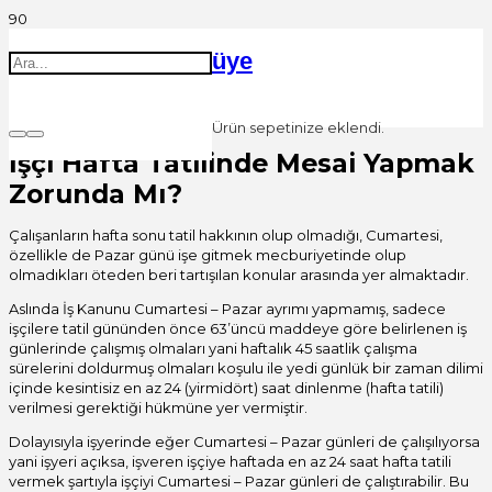
üye
Ürün
sepetinize eklendi.
İşçi Hafta Tatilinde Mesai Yapmak
Zorunda Mı?
Çalışanların hafta sonu tatil hakkının olup olmadığı, Cumartesi,
özellikle de Pazar günü işe gitmek mecburiyetinde olup
olmadıkları öteden beri tartışılan konular arasında yer almaktadır.
Aslında İş Kanunu Cumartesi – Pazar ayrımı yapmamış, sadece
işçilere tatil gününden önce 63’üncü maddeye göre belirlenen iş
günlerinde çalışmış olmaları yani haftalık 45 saatlik çalışma
sürelerini doldurmuş olmaları koşulu ile yedi günlük bir zaman dilimi
içinde kesintisiz en az 24 (yirmidört) saat dinlenme (hafta tatili)
verilmesi gerektiği hükmüne yer vermiştir.
Dolayısıyla işyerinde eğer Cumartesi – Pazar günleri de çalışılıyorsa
yani işyeri açıksa, işveren işçiye haftada en az 24 saat hafta tatili
vermek şartıyla işçiyi Cumartesi – Pazar günleri de çalıştırabilir. Bu