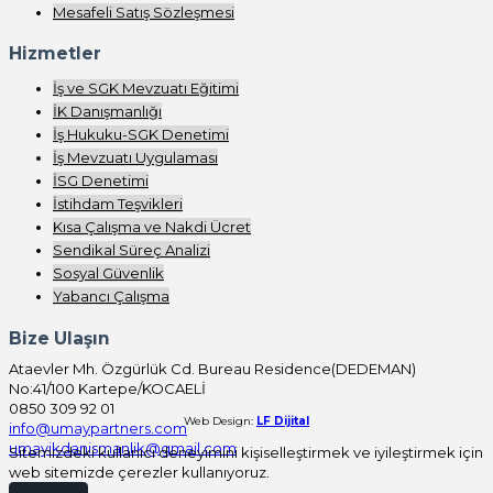
Mesafeli Satış Sözleşmesi
Hizmetler
İş ve SGK Mevzuatı Eğitimi
İK Danışmanlığı
İş Hukuku-SGK Denetimi
İş Mevzuatı Uygulaması
İSG Denetimi
İstihdam Teşvikleri
Kısa Çalışma ve Nakdi Ücret
Sendikal Süreç Analizi
Sosyal Güvenlik
Yabancı Çalışma
Bize Ulaşın
Ataevler Mh. Özgürlük Cd. Bureau Residence(DEDEMAN)
No:41/100 Kartepe/KOCAELİ
0850 309 92 01
Web Design:
LF Dijital
info@umaypartners.com
umayikdanismanlik@gmail.com
Sitemizdeki kullanıcı deneyimini kişiselleştirmek ve iyileştirmek için
web sitemizde çerezler kullanıyoruz.