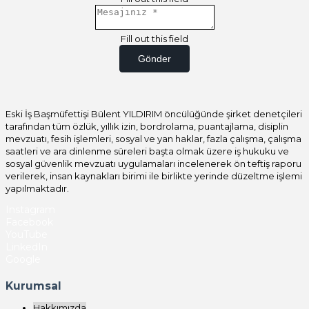
Fill out this field
Gönder
Eski İş Başmüfettişi Bülent YILDIRIM öncülüğünde şirket denetçileri
tarafından tüm özlük, yıllık izin, bordrolama, puantajlama, disiplin
mevzuatı, fesih işlemleri, sosyal ve yan haklar, fazla çalışma, çalışma
saatleri ve ara dinlenme süreleri başta olmak üzere iş hukuku ve
sosyal güvenlik mevzuatı uygulamaları incelenerek ön teftiş raporu
verilerek, insan kaynakları birimi ile birlikte yerinde düzeltme işlemi
yapılmaktadır.
Instagram
Facebook
YouTube
LinkedIn
Google
Kurumsal
Hakkımızda