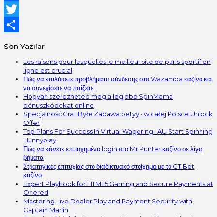
Facebook
Twitter
Share
Son Yazılar
Les raisons pour lesquelles le meilleur site de paris sportif en
ligne est crucial
Πώς να επιλύσετε προβλήματα σύνδεσης στο Wazamba καζίνο και
να συνεχίσετε να παίζετε
Hogyan szerezheted meg a legjobb SpinMama
bónuszkódokat online
Specjalność Gra I Byłe Zabawa betyy • w całej Polsce Unlock
Offer
Top Plans For Success In Virtual Wagering · AU Start Spinning
Hunnyplay
Πώς να κάνετε επιτυχημένο login στο Mr Punter καζίνο σε λίγα
βήματα
Στρατηγικές επιτυχίας στο διαδικτυακό στοίχημα με το GT Bet
καζίνο
Expert Playbook for HTML5 Gaming and Secure Payments at
Onered
Mastering Live Dealer Play and Payment Security with
Captain Marlin