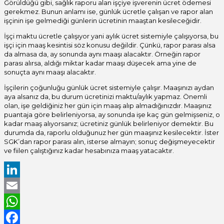
Görüldüğü gibi, sağlık raporu alan işçiye işverenin ücret ödemesi
gerekmez. Bunun anlamı ise, günlük ücretle çalışan ve rapor alan
işçinin işe gelmediği günlerin ücretinin maaştan kesileceğidir.
İşçi maktu ücretle çalışıyor yani aylık ücret sistemiyle çalışıyorsa, bu
işçi için maaş kesintisi söz konusu değildir. Çünkü, rapor parası alsa
da almasa da, ay sonunda aynı maaşı alacaktır. Örneğin rapor
parası alırsa, aldığı miktar kadar maaşı düşecek ama yine de
sonuçta aynı maaşı alacaktır.
İşçilerin çoğunluğu günlük ücret sistemiyle çalışır. Maaşınızı aydan
aya alsanız da, bu durum ücretinizi maktu/aylık yapmaz. Önemli
olan, işe geldiğiniz her gün için maaş alıp almadığınızdır. Maaşınız
puantaja göre belirleniyorsa, ay sonunda işe kaç gün gelmişseniz, o
kadar maaş alıyorsanız; ücretiniz günlük belirleniyor demektir. Bu
durumda da, raporlu olduğunuz her gün maaşınız kesilecektir. İster
SGK’dan rapor parası alın, isterse almayın; sonuç değişmeyecektir
ve fiilen çalıştığınız kadar hesabınıza maaş yatacaktır.
LinkedIn
Email
WhatsApp