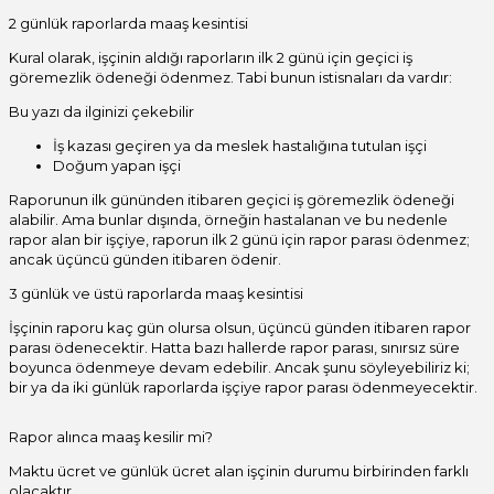
2 günlük raporlarda maaş kesintisi
Kural olarak, işçinin aldığı raporların ilk 2 günü için geçici iş
göremezlik ödeneği ödenmez. Tabi bunun istisnaları da vardır:
Bu yazı da ilginizi çekebilir
İş kazası geçiren ya da meslek hastalığına tutulan işçi
Doğum yapan işçi
Raporunun ilk gününden itibaren geçici iş göremezlik ödeneği
alabilir. Ama bunlar dışında, örneğin hastalanan ve bu nedenle
rapor alan bir işçiye, raporun ilk 2 günü için rapor parası ödenmez;
ancak üçüncü günden itibaren ödenir.
3 günlük ve üstü raporlarda maaş kesintisi
İşçinin raporu kaç gün olursa olsun, üçüncü günden itibaren rapor
parası ödenecektir. Hatta bazı hallerde rapor parası, sınırsız süre
boyunca ödenmeye devam edebilir. Ancak şunu söyleyebiliriz ki;
bir ya da iki günlük raporlarda işçiye rapor parası ödenmeyecektir.
Akıllı telefonunuzu korumak için düzenli güncellemeler yükleyin,
Rapor alınca maaş kesilir mi?
güçlü ve benzersiz parolalar kullanın; iki faktörlü kimlik
doğrulamayı etkinleştirin. Şüpheli uygulamaları ve bağlantıları asla
Maktu ücret ve günlük ücret alan işçinin durumu birbirinden farklı
tıklamayın; uygulama izinlerini düzenli gözden geçirin. Ortak veya
olacaktır.