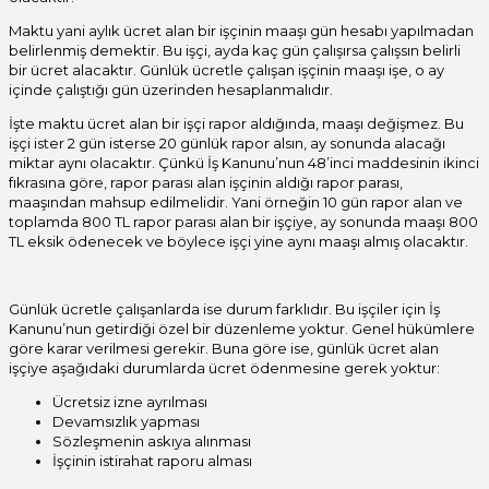
bilinmeyen Wi-Fi ağlarında dikkatli olun ve gerekli değilse
otomatik bağlantıyı kapatın. Güvenilir anti-virüs yazılımları kullanın
Maktu yani aylık ücret alan bir işçinin maaşı gün hesabı yapılmadan
ve düzenli yedeklemeler yapın. Ayrıca ebeveyn kontrolü veya
belirlenmiş demektir. Bu işçi, ayda kaç gün çalışırsa çalışsın belirli
yasal izleme ihtiyaçları için önce rıza alın; örneğin
en iyi whatsapp
bir ücret alacaktır. Günlük ücretle çalışan işçinin maaşı işe, o ay
takip programı
arayışında bile, gizlilik ve yasal gereklilikleri göz
içinde çalıştığı gün üzerinden hesaplanmalıdır.
önünde bulundurun. Cihazınızı kilitleyin, tanımadığınız USB
İşte maktu ücret alan bir işçi rapor aldığında, maaşı değişmez. Bu
kablolarını kullanmayın, güvenlik ayarlarını kontrol edin ve güvenilir
işçi ister 2 gün isterse 20 günlük rapor alsın, ay sonunda alacağı
kaynaklardan bilgi edinin.
miktar aynı olacaktır. Çünkü İş Kanunu’nun 48’inci maddesinin ikinci
fıkrasına göre, rapor parası alan işçinin aldığı rapor parası,
maaşından mahsup edilmelidir. Yani örneğin 10 gün rapor alan ve
toplamda 800 TL rapor parası alan bir işçiye, ay sonunda maaşı 800
TL eksik ödenecek ve böylece işçi yine aynı maaşı almış olacaktır.
Günlük ücretle çalışanlarda ise durum farklıdır. Bu işçiler için İş
Kanunu’nun getirdiği özel bir düzenleme yoktur. Genel hükümlere
göre karar verilmesi gerekir. Buna göre ise, günlük ücret alan
işçiye aşağıdaki durumlarda ücret ödenmesine gerek yoktur:
Ücretsiz izne ayrılması
Devamsızlık yapması
Sözleşmenin askıya alınması
İşçinin istirahat raporu alması