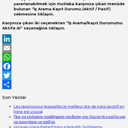
yararlanabilmek için mutlaka karşınıza çıkan menüde
bulunan “İş Arama Kayıt Durumu (Aktif / Pasif)
sekmesine tıklayın.
Karşınıza çıkan iki seçenekten “İş Arama/Kayıt Durumumu
Aktife Al” seçeneğine tıklayın.
LinkedIn
Email
WhatsApp
Facebook
Twitter
Share
Son Yazılar
Les raisons pour lesquelles le meilleur site de paris sportif en
ligne est crucial
Πώς να επιλύσετε προβλήματα σύνδεσης στο Wazamba καζίνο και
να συνεχίσετε να παίζετε
Hogyan szerezheted meg a legjobb SpinMama