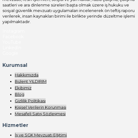
saatleri ve ara dinlenme süreleri başta olmak üzere iş hukuku ve
sosyal güvenlik mevzuatı uygulamaları incelenerek ön teftiş raporu
verilerek, insan kaynakları birimi ile birlikte yerinde düzeltme işlemi
yapılmaktadır.
Instagram
Facebook
YouTube
LinkedIn
Google
Kurumsal
Hakkımızda
Bülent YILDIRIM
Ekibimiz
Blog
Gizlilik Politikası
Kişisel Verilerin Korunması
Mesafeli Satış Sözleşmesi
Hizmetler
İş ve SGK Mevzuatı Eğitimi