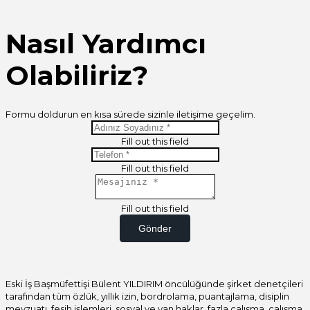
Nasıl Yardımcı
Olabiliriz?
Formu doldurun en kısa sürede sizinle iletişime geçelim.
Fill out this field
Fill out this field
Fill out this field
Gönder
Eski İş Başmüfettişi Bülent YILDIRIM öncülüğünde şirket denetçileri
tarafından tüm özlük, yıllık izin, bordrolama, puantajlama, disiplin
mevzuatı, fesih işlemleri, sosyal ve yan haklar, fazla çalışma, çalışma