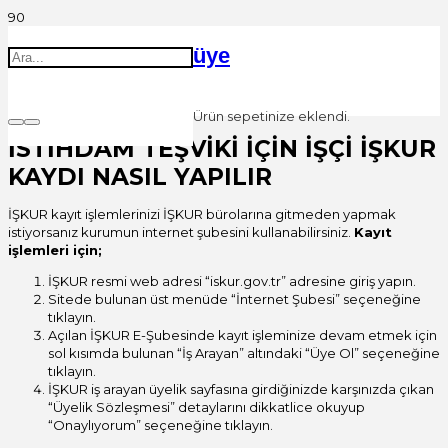
üye
Ürün
sepetinize eklendi.
İSTİHDAM TEŞVİKİ İÇİN İŞÇİ İŞKUR
KAYDI NASIL YAPILIR
İŞKUR kayıt işlemlerinizi İŞKUR bürolarına gitmeden yapmak
istiyorsanız kurumun internet şubesini kullanabilirsiniz.
Kayıt
işlemleri için;
İŞKUR resmi web adresi “iskur.gov.tr” adresine giriş yapın.
Sitede bulunan üst menüde “İnternet Şubesi” seçeneğine
tıklayın.
Açılan İŞKUR E-Şubesinde kayıt işleminize devam etmek için
sol kısımda bulunan “İş Arayan” altındaki “Üye Ol” seçeneğine
tıklayın.
İŞKUR iş arayan üyelik sayfasına girdiğinizde karşınızda çıkan
“Üyelik Sözleşmesi” detaylarını dikkatlice okuyup
“Onaylıyorum” seçeneğine tıklayın.