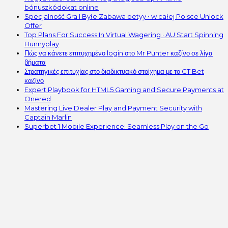
bónuszkódokat online
Specjalność Gra I Byłe Zabawa betyy • w całej Polsce Unlock
Offer
Top Plans For Success In Virtual Wagering · AU Start Spinning
Hunnyplay
Πώς να κάνετε επιτυχημένο login στο Mr Punter καζίνο σε λίγα
βήματα
Στρατηγικές επιτυχίας στο διαδικτυακό στοίχημα με το GT Bet
καζίνο
Expert Playbook for HTML5 Gaming and Secure Payments at
Onered
Mastering Live Dealer Play and Payment Security with
Captain Marlin
Superbet 1 Mobile Experience: Seamless Play on the Go