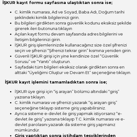
İŞKUR kayıt formu sayfasına ulaştıktan sonra ise;
C. kimlik numarası, Ad ve Soyad, Baba Adı, Doğum tarihi
şeklindeki kimlik bilgilerinizi girin.
Bu bilgileri girdikten sonra güvenlik kodunu eksiksiz şekilde
girerek ileri butonuna tıklayın
Açılan kayıt formu devam sayfasında adres bilgilerini ve
İletişim bilgilerinizi girin.
İŞKUR giriş işlemlerinizde kullanacağınız size özel şifrenizi
seçin ve şifrenizi “Şifrenizi tekrar girin” kısmına yeniden girin.
Güvenli İŞKUR girişi için yine kendinize özel “Güvenlik
Sorusu” ve “Yanıtı” oluşturun.
Sayfadaki tüm bilgileri eksiksiz olarak girdikten sonra en
alttaki “Üyeliğimi Oluştur ve Devam Et” seçeneğine tıklayın.
İŞKUR kayıt işlemini tamamladıktan sonra ise;
İŞKUR üye girişi için “iş arayan” bölümü altındaki “giriş”
yazısına tıklayın.
C. kimlik numarası ve şifrenizi yazarak “iş arayan giriş”
seçeneğine tıklayıp sisteme giriş yapabilirsiniz.
Ayrıca sisteme e-devlet ile giriş yapmak istiyorsanız “e-
devlet ile giriş” yazısına tıklayıp T.C. kimlik numarası ve e-
devlet parolasını yazarak da sisteme giriş yapmanız
mümkündür.
Giriş yaptıktan sonra istihdam teşviklerinden