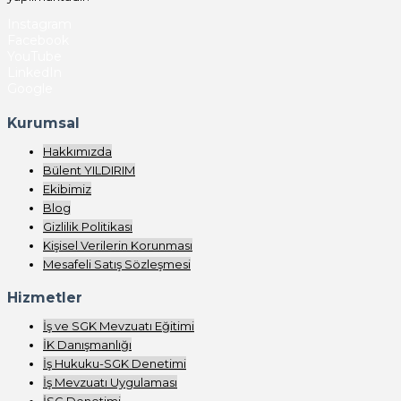
Instagram
Facebook
YouTube
LinkedIn
Google
Kurumsal
Hakkımızda
Bülent YILDIRIM
Ekibimiz
Blog
Gizlilik Politikası
Kişisel Verilerin Korunması
Mesafeli Satış Sözleşmesi
Hizmetler
İş ve SGK Mevzuatı Eğitimi
İK Danışmanlığı
İş Hukuku-SGK Denetimi
İş Mevzuatı Uygulaması