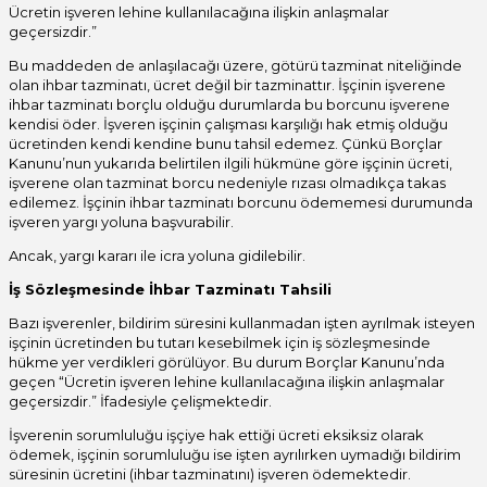
Ücretin işveren lehine kullanılacağına ilişkin anlaşmalar
geçersizdir.”
Bu maddeden de anlaşılacağı üzere, götürü tazminat niteliğinde
olan ihbar tazminatı, ücret değil bir tazminattır. İşçinin işverene
ihbar tazminatı borçlu olduğu durumlarda bu borcunu işverene
kendisi öder. İşveren işçinin çalışması karşılığı hak etmiş olduğu
ücretinden kendi kendine bunu tahsil edemez. Çünkü Borçlar
Kanunu’nun yukarıda belirtilen ilgili hükmüne göre işçinin ücreti,
işverene olan tazminat borcu nedeniyle rızası olmadıkça takas
edilemez. İşçinin ihbar tazminatı borcunu ödememesi durumunda
işveren yargı yoluna başvurabilir.
Ancak, yargı kararı ile icra yoluna gidilebilir.
İş Sözleşmesinde İhbar Tazminatı Tahsili
Bazı işverenler, bildirim süresini kullanmadan işten ayrılmak isteyen
işçinin ücretinden bu tutarı kesebilmek için iş sözleşmesinde
hükme yer verdikleri görülüyor. Bu durum Borçlar Kanunu’nda
geçen “Ücretin işveren lehine kullanılacağına ilişkin anlaşmalar
geçersizdir.” İfadesiyle çelişmektedir.
İşverenin sorumluluğu işçiye hak ettiği ücreti eksiksiz olarak
ödemek, işçinin sorumluluğu ise işten ayrılırken uymadığı bildirim
süresinin ücretini (ihbar tazminatını) işveren ödemektedir.