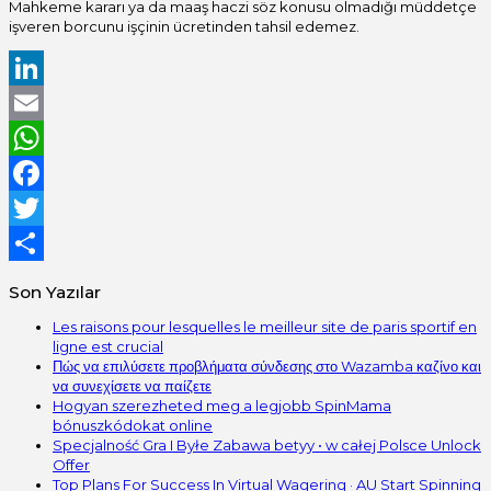
Mahkeme kararı ya da maaş haczi söz konusu olmadığı müddetçe
işveren borcunu işçinin ücretinden tahsil edemez.
LinkedIn
Email
WhatsApp
Facebook
Twitter
Share
Son Yazılar
Les raisons pour lesquelles le meilleur site de paris sportif en
ligne est crucial
Πώς να επιλύσετε προβλήματα σύνδεσης στο Wazamba καζίνο και
να συνεχίσετε να παίζετε
Hogyan szerezheted meg a legjobb SpinMama
bónuszkódokat online
Specjalność Gra I Byłe Zabawa betyy • w całej Polsce Unlock
Offer
Top Plans For Success In Virtual Wagering · AU Start Spinning