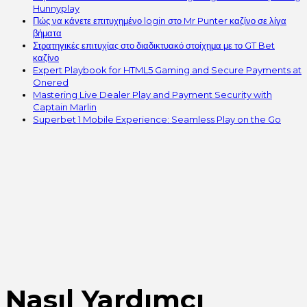
Hunnyplay
Πώς να κάνετε επιτυχημένο login στο Mr Punter καζίνο σε λίγα
βήματα
Στρατηγικές επιτυχίας στο διαδικτυακό στοίχημα με το GT Bet
καζίνο
Expert Playbook for HTML5 Gaming and Secure Payments at
Onered
Mastering Live Dealer Play and Payment Security with
Captain Marlin
Superbet 1 Mobile Experience: Seamless Play on the Go
Nasıl Yardımcı