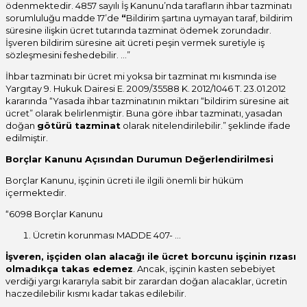
ödenmektedir. 4857 sayılı İş Kanunu’nda tarafların ihbar tazminatı
sorumluluğu madde 17’de
“
Bildirim şartına uymayan taraf, bildirim
süresine ilişkin ücret tutarında tazminat ödemek zorundadır.
İşveren bildirim süresine ait ücreti peşin vermek suretiyle iş
sözleşmesini feshedebilir. …”
İhbar tazminatı bir ücret mi yoksa bir tazminat mı kısmında ise
Yargıtay 9. Hukuk Dairesi E. 2009/35588 K. 2012/1046 T. 23.01.2012
kararında “Yasada ihbar tazminatının miktarı “bildirim süresine ait
ücret” olarak belirlenmiştir. Buna göre ihbar tazminatı, yasadan
doğan
götürü tazminat
olarak nitelendirilebilir.” şeklinde ifade
edilmiştir.
Borçlar Kanunu Açısından Durumun Değerlendirilmesi
Borçlar Kanunu, işçinin ücreti ile ilgili önemli bir hüküm
içermektedir.
“6098 Borçlar Kanunu
Ücretin korunması MADDE 407- …
İşveren, işçiden olan alacağı ile ücret borcunu işçinin rızası
olmadıkça takas edemez
. Ancak, işçinin kasten sebebiyet
verdiği yargı kararıyla sabit bir zarardan doğan alacaklar, ücretin
haczedilebilir kısmı kadar takas edilebilir.