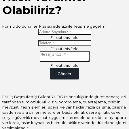
Olabiliriz?
Formu doldurun en kısa sürede sizinle iletişime geçelim.
Fill out this field
Fill out this field
Fill out this field
Gönder
Eski İş Başmüfettişi Bülent YILDIRIM öncülüğünde şirket denetçileri
tarafından tüm özlük, yıllık izin, bordrolama, puantajlama, disiplin
mevzuatı, fesih işlemleri, sosyal ve yan haklar, fazla çalışma, çalışma
saatleri ve ara dinlenme süreleri başta olmak üzere iş hukuku ve
sosyal güvenlik mevzuatı uygulamaları incelenerek ön teftiş raporu
verilerek, insan kaynakları birimi ile birlikte yerinde düzeltme işlemi
yapılmaktadır.