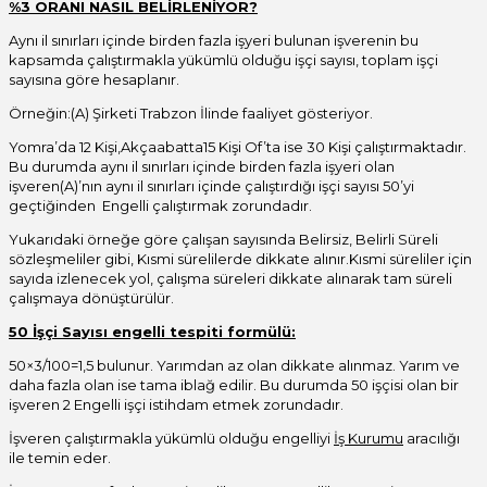
%3 ORANI NASIL BELİRLENİYOR?
Aynı il sınırları içinde birden fazla işyeri bulunan işverenin bu
kapsamda çalıştırmakla yükümlü olduğu işçi sayısı, toplam işçi
sayısına göre hesaplanır.
Örneğin:(A) Şirketi Trabzon İlinde faaliyet gösteriyor.
Yomra’da 12 Kişi,Akçaabatta15 Kişi Of’ta ise 30 Kişi çalıştırmaktadır.
Bu durumda aynı il sınırları içinde birden fazla işyeri olan
işveren(A)’nın aynı il sınırları içinde çalıştırdığı işçi sayısı 50’yi
geçtiğinden Engelli çalıştırmak zorundadır.
Yukarıdaki örneğe göre çalışan sayısında Belirsiz, Belirli Süreli
sözleşmeliler gibi, Kısmi sürelilerde dikkate alınır.Kısmi süreliler için
sayıda izlenecek yol, çalışma süreleri dikkate alınarak tam süreli
çalışmaya dönüştürülür.
50 İşçi Sayısı engelli tespiti formülü:
50×3/100=1,5 bulunur. Yarımdan az olan dikkate alınmaz. Yarım ve
daha fazla olan ise tama iblağ edilir. Bu durumda 50 işçisi olan bir
işveren 2 Engelli işçi istihdam etmek zorundadır.
İşveren çalıştırmakla yükümlü olduğu engelliyi
İş Kurumu
aracılığı
ile temin eder.