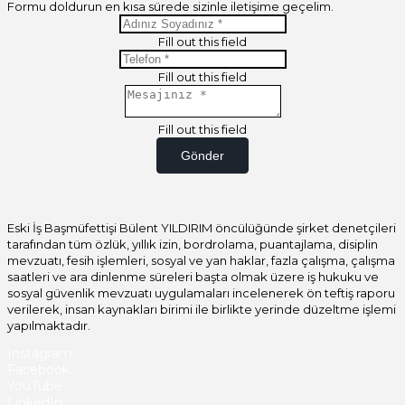
Formu doldurun en kısa sürede sizinle iletişime geçelim.
Fill out this field
Fill out this field
Fill out this field
Gönder
Eski İş Başmüfettişi Bülent YILDIRIM öncülüğünde şirket denetçileri
tarafından tüm özlük, yıllık izin, bordrolama, puantajlama, disiplin
mevzuatı, fesih işlemleri, sosyal ve yan haklar, fazla çalışma, çalışma
saatleri ve ara dinlenme süreleri başta olmak üzere iş hukuku ve
sosyal güvenlik mevzuatı uygulamaları incelenerek ön teftiş raporu
verilerek, insan kaynakları birimi ile birlikte yerinde düzeltme işlemi
yapılmaktadır.
Instagram
Facebook
YouTube
LinkedIn