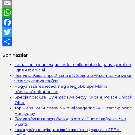
LinkedIn
Email
WhatsApp
Facebook
Twitter
Share
Son Yazılar
Les raisons pour lesquelles le meilleur site de paris sportif en
ligne est crucial
Πώς να επιλύσετε προβλήματα σύνδεσης στο Wazamba καζίνο και
να συνεχίσετε να παίζετε
Hogyan szerezheted meg a legjobb SpinMama
bónuszkódokat online
Specjalność Gra I Byłe Zabawa betyy • w całej Polsce Unlock
Offer
Top Plans For Success In Virtual Wagering · AU Start Spinning
Hunnyplay
Πώς να κάνετε επιτυχημένο login στο Mr Punter καζίνο σε λίγα
βήματα
Στρατηγικές επιτυχίας στο διαδικτυακό στοίχημα με το GT Bet
καζίνο