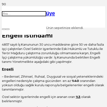
üye
Ürün
sepetinize eklendi.
Engelli İstihdamı
4857 sayılı İş Kanununun 30 uncu maddesine göre 50 ve daha fazla
işçi çalıştırılan Özel Sektör işyerlerinde Eski Hükümlü ve Tutuklu ile
Terör Mağduru çalıştırma zorunluluğu olmamasına karşın, Engelli
İşçi çalıştırma yükümlülüğü vardır. İş Kanununda belirtilen Engelli
tanımı Yönetmelikte aşağıdaki gibi yapılmıştır.
Engelli
– Bedensel, Zihinsel, Ruhsal, Duygusal ve sosyal yeteneklerindeki
engelleri nedeniyle çalışma gücünden en az
%40
oranından
yoksun olduğu sağlık kurulu raporuyla belgelenenler engelli olarak
tanımlanmıştır.
Özel sektör işyerlerinde engelli için aranan oran
%3
olarak
belirlenmiştir.