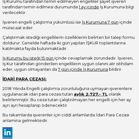
İş Kurumu tarafından temin edilmeyen engelliler şayet işveren
tarafından temin edilmesi durumunda
1 ay içinde
İş Kurumuna bilgi
verilecektir.
İşveren engelli çalıştırma yükümlüsü ise
İş Kurumuna 7 gün
içinde
müracaat eder.
Çalıştırmak istediği engellilerin özelliklerini belirten bir talep formu
doldurur. Genelde haftada iki gün yapılan İŞKUR toplantılarına
katılmakta fayda bulunmaktadır.
İş Kurumu bu isteği 15 gün
içinde cevaplamak zorundadır. İşveren,
İş Kur tarafından gönderilen engellilerin uygun olanını alır istihdam
eder, uygun olmayanları da
7 gün içinde İş Kurumuna
bildirir.
İDARİ PARA CEZASI:
2018 Yılında Engelli çalıştırma zorunluluğuna uymayan işverenlere
uygulanacak idari para cezası tutarı
aylık 2.727.- TL
olarak
belirlenmiştir. Bu ceza tutarı çalıştırılmayan her engelli için her ay
ayrı ayrı hesaplanıp ödenecektir.
Bu rakamlarda işverenler için ciddi anlamlarda İdari Para Cezası
anlamına gelmektedir.