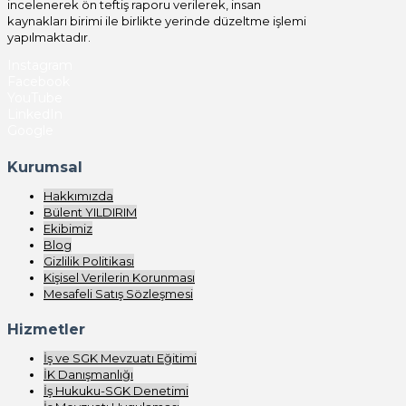
incelenerek ön teftiş raporu verilerek, insan
kaynakları birimi ile birlikte yerinde düzeltme işlemi
yapılmaktadır.
Instagram
Facebook
YouTube
LinkedIn
Google
Kurumsal
Hakkımızda
Bülent YILDIRIM
Ekibimiz
Blog
Gizlilik Politikası
Kişisel Verilerin Korunması
Mesafeli Satış Sözleşmesi
Hizmetler
İş ve SGK Mevzuatı Eğitimi
İK Danışmanlığı
İş Hukuku-SGK Denetimi