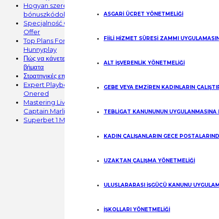
Hogyan szerezheted meg a legjobb SpinMama
bónuszkódokat online
ASGARİ ÜCRET YÖNETMELİĞİ
Specjalność Gra I Byłe Zabawa betyy • w całej Polsce Unlock
Offer
FİİLİ HİZMET SÜRESİ ZAMMI UYGULAMASI
Top Plans For Success In Virtual Wagering · AU Start Spinning
Hunnyplay
Πώς να κάνετε επιτυχημένο login στο Mr Punter καζίνο σε λίγα
ALT İŞVERENLİK YÖNETMELİĞİ
βήματα
Στρατηγικές επιτυχίας στο διαδικτυακό στοίχημα με το GT Bet καζίνο
Expert Playbook for HTML5 Gaming and Secure Payments at
GEBE VEYA EMZİREN KADINLARIN ÇALIŞT
Onered
Mastering Live Dealer Play and Payment Security with
Captain Marlin
TEBLİGAT KANUNUNUN UYGULANMASINA 
Superbet 1 Mobile Experience: Seamless Play on the Go
KADIN ÇALIŞANLARIN GECE POSTALARIND
UZAKTAN ÇALIŞMA YÖNETMELİĞİ
ULUSLARARASI İŞGÜCÜ KANUNU UYGULAM
İŞKOLLARI YÖNETMELİĞİ