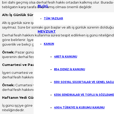
biri dahi geçmiş olsa derhal fesih hakkı ortadan kalkmış olur. Burada ön
BLOG
tebligatın karşı tarafa ulaşmamış olması önemli değildir.
Altı İş Günlük Süre Ne Zaman Başlar ve Ne Zaman Biter?
TÜM YAZILAR
Altı iş günlük süre işçi veya işverenin feshe neden olan olayı öğrendi
sayılmaz. Süre bir sonraki gün başlar ve altı iş günlük sürenin doldu
MEVZUAT
Derhal fesih hakkını kullanma süresi tespit edilirken iş günü niteliği
göre belirlenir. İşyerinin kapalı olduğu cumartesi ve pazar günleri ile
güvenlik ve bekçi gibi görevlilerin çalışıyor olması bu günleri iş gün
KANUN
Örnek:
Pazar günü kapalı olan bir işyerinde, işveren 07.01.2019 tarihi
işverenin derhal fesih hakkını kullanma süresi 14.01.2019 tarihinde me
4857 İŞ KANUNU
Cumartesi ve Pazar Tatil Olan İşyerinde Altı İş Günü Nasıl Bel
854 DENİZ İŞ KANUNU
İşyeri cumartesi ve pazar günleri kapalıysa bu günler iş günü sayılmay
derhal fesih hakkını kullanma süresi belirlenecektir.
5510 SOSYAL SİGORTALAR VE GENEL SAĞL
Örnek:
Cumartesi ve Pazar günleri kapalı olan bir işyerinde, işçi 07.0
derhal fesih hakkını 15.01.2019 tarihinde mesai bitimine kadar kullanabi
6356 SENDİKALAR VE TOPLU İŞ SÖZLEŞM
Haftanın Yedi Günü Çalışılan Bir İşyerinde Altı İş Günü Nasıl Be
İş günü işçiye göre değil işyerine göre belirlenir. Bu nedenle işyerin
4904 TÜRKİYE İŞ KURUMU KANUNU
niteliğindedir.