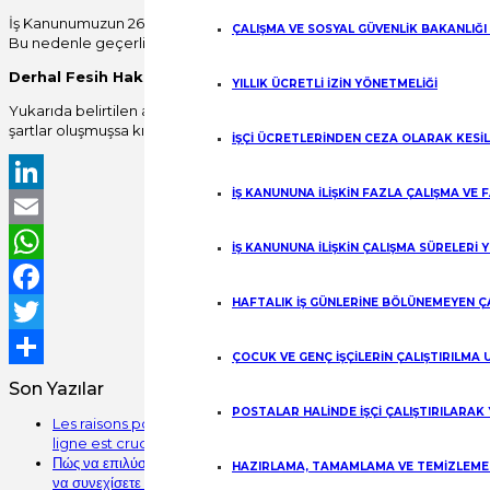
İş Kanunumuzun 26. maddesinde düzenlenen derhal fesih hakkını kull
ÇALIŞMA VE SOSYAL GÜVENLİK BAKANLIĞI
Bu nedenle geçerli nedene dayanan fesihlerde kanunda öngörülen ha
Derhal Fesih Hakkını Kullanma Süresi Geçtikten Sonra Yapıl
YILLIK ÜCRETLİ İZİN YÖNETMELİĞİ
Yukarıda belirtilen altı iş günlük ve bir yıllık süreler geçtikten sonra y
şartlar oluşmuşsa kıdem tazminatı ödemesi gerekecektir.
İŞÇİ ÜCRETLERİNDEN CEZA OLARAK KESİ
İŞ KANUNUNA İLİŞKİN FAZLA ÇALIŞMA VE
LinkedIn
Email
İŞ KANUNUNA İLİŞKİN ÇALIŞMA SÜRELERİ 
WhatsApp
HAFTALIK İŞ GÜNLERİNE BÖLÜNEMEYEN Ç
Facebook
Twitter
ÇOCUK VE GENÇ İŞÇİLERİN ÇALIŞTIRILMA
Share
Son Yazılar
POSTALAR HALİNDE İŞÇİ ÇALIŞTIRILARAK
Les raisons pour lesquelles le meilleur site de paris sportif en
ligne est crucial
Πώς να επιλύσετε προβλήματα σύνδεσης στο Wazamba καζίνο και
HAZIRLAMA, TAMAMLAMA VE TEMİZLEME İ
να συνεχίσετε να παίζετε