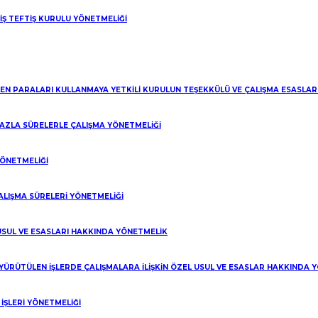
anma süresi sadece haklı nedene dayanan fesihler için geçerlidir.
 İŞ TEFTİŞ KURULU YÖNETMELİĞİ
k düşürücü süreler değil makul süre geçerlidir.
an Fesihlerin Hukuki Durumu Nedir?
apılan fesihler usulsüz fesih sayılacak ve feshi yapan tarafın ihbar veya
LEN PARALARI KULLANMAYA YETKİLİ KURULUN TEŞEKKÜLÜ VE ÇALIŞMA ESASLA
 FAZLA SÜRELERLE ÇALIŞMA YÖNETMELİĞİ
YÖNETMELİĞİ
ALIŞMA SÜRELERİ YÖNETMELİĞİ
 USUL VE ESASLARI HAKKINDA YÖNETMELİK
 YÜRÜTÜLEN İŞLERDE ÇALIŞMALARA İLİŞKİN ÖZEL USUL VE ESASLAR HAKKINDA 
ŞLERİ YÖNETMELİĞİ