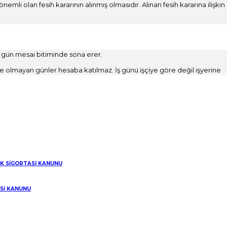
emli olan fesih kararının alınmış olmasıdır. Alınan fesih kararına ilişkin
ği günden itibaren işlemeye başlar. Dolayısıyla olayın öğrenildiği gün
ğu gün mesai bitiminde sona erer.
nde olmayan günler hesaba katılmaz. İş günü işçiye göre değil işyerine
 Ulusal Bayram ve genel tatil günleri iş günü olarak sayılmaz. İşyerinde
ü yapmaz.
nde işçinin işyerinde hırsızlık yaptığını öğrenmiştir. Bu durumda
sai bitiminde sona erer.
irlenir?
acak, cumartesi ve pazar günleri altı iş günlük süre dışında tutularak
IK SİGORTASI KANUNU
1.2019 tarihinde işveren tarafından tacize uğramıştır. Bu durumda işçi
lir.
ESİ KANUNU
lirlenir?
de haftanın yedi günü çalışma yapılıyorsa tüm günler iş günü