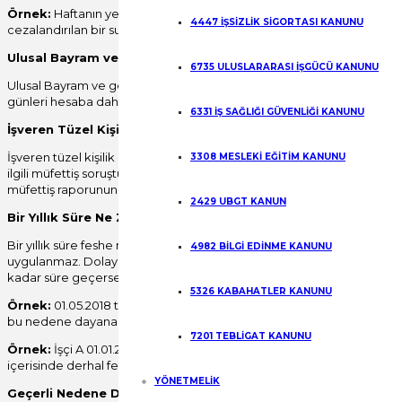
Örnek:
Haftanın yedi günü çalışma yapılan bir işyerinde, işveren 07.01
4447 İŞSİZLİK SİGORTASI KANUNU
cezalandırılan bir suç işlediğini öğrenmiştir. Bu durumda işveren derha
Ulusal Bayram ve Genel Tatil Günleri İş Günü Niteliğinde midi
6735 ULUSLARARASI İŞGÜCÜ KANUNU
Ulusal Bayram ve genel tatil günleri iş günü niteliğinde değildir. Dolay
günleri hesaba dahil edilmez. Ancak bu günlerde işyerinde çalışma yap
6331 İŞ SAĞLIĞI GÜVENLİĞİ KANUNU
İşveren Tüzel Kişi İse Altı İş Günü Ne Zaman Başlar?
İşveren tüzel kişilik ise altı iş günlük derhal fesih hakkını kullanma sür
3308 MESLEKİ EĞİTİM KANUNU
ilgili müfettiş soruşturması yapılması ya da konunun disiplin kurulunc
müfettiş raporunun ya da disiplin kurulu kararının feshe yetkili kişi ya da
2429 UBGT KANUN
Bir Yıllık Süre Ne Zaman Başlar ve Ne Zaman Biter?
Bir yıllık süre feshe neden olan olayın gerçekleştiği tarihte başlar. An
4982 BİLGİ EDİNME KANUNU
uygulanmaz. Dolayısıyla feshe neden olayda işçinin maddi bir menfaat
kadar süre geçerse geçsin işveren iş sözleşmesini haklı nedene daya
5326 KABAHATLER KANUNU
Örnek:
01.05.2018 tarihinde İşçi A işyerinde çalışan başka bir işçiye
bu nedene dayanarak en geç 01.05.2019 tarihine kadar feshetmelidir.
7201 TEBLİGAT KANUNU
Örnek:
İşçi A 01.01.2018 tarihinde işverenin kasasından para çalmıştı
içerisinde derhal fesih hakkını kullanabilir. İşçi olayda maddi çıkar sağ
YÖNETMELİK
Geçerli Nedene Dayanan Fesihlerde Hak Düşürücü Süre Var 