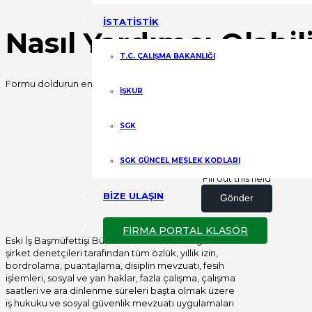
İSTATİSTİK
Nasıl Yardımcı Olabili
T.C. ÇALIŞMA BAKANLIĞI
Formu doldurun en kısa sürede sizinle iletişime geçelim.
İŞKUR
Fill out this field
SGK
Fill out this field
SGK GÜNCEL MESLEK KODLARI
Fill out this field
BİZE ULAŞIN
Gönder
FİRMA PORTAL KLASÖR
Eski İş Başmüfettişi Bülent YILDIRIM öncülüğünde
şirket denetçileri tarafından tüm özlük, yıllık izin,
bordrolama, puantajlama, disiplin mevzuatı, fesih
işlemleri, sosyal ve yan haklar, fazla çalışma, çalışma
saatleri ve ara dinlenme süreleri başta olmak üzere
iş hukuku ve sosyal güvenlik mevzuatı uygulamaları