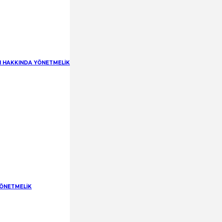
RI HAKKINDA YÖNETMELİK
YÖNETMELİK