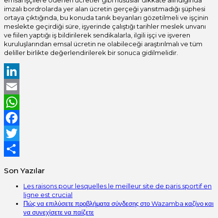
emsal işçilere ödenen ücretler gibi hususlar dikkate alındığında
imzalı bordrolarda yer alan ücretin gerçeği yansıtmadığı şüphesi
ortaya çıktığında, bu konuda tanık beyanları gözetilmeli ve işçinin
meslekte geçirdiği süre, işyerinde çalıştığı tarihler meslek unvanı
ve fiilen yaptığı iş bildirilerek sendikalarla, ilgili işçi ve işveren
kuruluşlarından emsal ücretin ne olabileceği araştırılmalı ve tüm
deliller birlikte değerlendirilerek bir sonuca gidilmelidir.
LinkedIn
Email
WhatsApp
Facebook
Twitter
Share
Son Yazılar
Les raisons pour lesquelles le meilleur site de paris sportif en
ligne est crucial
Πώς να επιλύσετε προβλήματα σύνδεσης στο Wazamba καζίνο και
να συνεχίσετε να παίζετε