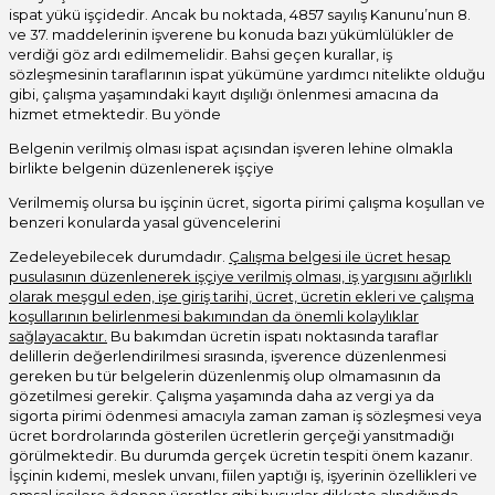
ispat yükü işçidedir. Ancak bu noktada, 4857 sayılış Kanunu’nun 8.
ve 37. maddelerinin işverene bu konuda bazı yükümlülükler de
verdiği göz ardı edilmemelidir. Bahsi geçen kurallar, iş
sözleşmesinin taraflarının ispat yükümüne yardımcı nitelikte olduğu
gibi, çalışma yaşamındaki kayıt dışılığı önlenmesi amacına da
hizmet etmektedir. Bu yönde
Belgenin verilmiş olması ispat açısından işveren lehine olmakla
birlikte belgenin düzenlenerek işçiye
Verilmemiş olursa bu işçinin ücret, sigorta pirimi çalışma koşullan ve
benzeri konularda yasal güvencelerini
Zedeleyebilecek durumdadır.
Çalışma belgesi ile ücret hesap
pusulasının düzenlenerek işçiye verilmiş olması, iş yargısını ağırlıklı
olarak meşgul eden, işe giriş tarihi, ücret, ücretin ekleri ve çalışma
koşullarının belirlenmesi bakımından da önemli kolaylıklar
sağlayacaktır.
Bu bakımdan ücretin ispatı noktasında taraflar
delillerin değerlendirilmesi sırasında, işverence düzenlenmesi
gereken bu tür belgelerin düzenlenmiş olup olmamasının da
gözetilmesi gerekir. Çalışma yaşamında daha az vergi ya da
sigorta pirimi ödenmesi amacıyla zaman zaman iş sözleşmesi veya
ücret bordrolarında gösterilen ücretlerin gerçeği yansıtmadığı
görülmektedir. Bu durumda gerçek ücretin tespiti önem kazanır.
İşçinin kıdemi, meslek unvanı, fiilen yaptığı iş, işyerinin özellikleri ve