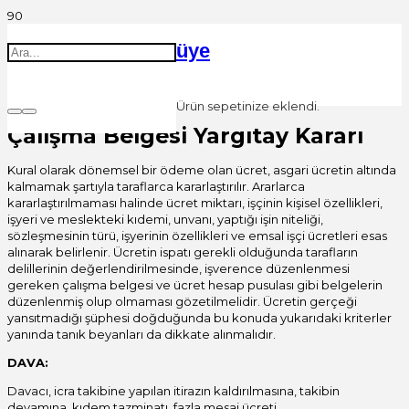
üye
Ürün
sepetinize eklendi.
Çalışma Belgesi Yargıtay Kararı
Kural olarak dönemsel bir ödeme olan ücret, asgari ücretin altında
kalmamak şartıyla taraflarca kararlaştırılır. Ararlarca
kararlaştırılmaması halinde ücret miktarı, işçinin kişisel özellikleri,
işyeri ve meslekteki kıdemi, unvanı, yaptığı işin niteliği,
sözleşmesinin türü, işyerinin özellikleri ve emsal işçi ücretleri esas
alınarak belirlenir. Ücretin ispatı gerekli olduğunda tarafların
delillerinin değerlendirilmesinde, işverence düzenlenmesi
gereken çalışma belgesi ve ücret hesap pusulası gibi belgelerin
düzenlenmiş olup olmaması gözetilmelidir. Ücretin gerçeği
yansıtmadığı şüphesi doğduğunda bu konuda yukarıdaki kriterler
yanında tanık beyanları da dikkate alınmalıdır.
DAVA:
Davacı, icra takibine yapılan itirazın kaldırılmasına, takibin
devamına, kıdem tazminatı, fazla mesai ücreti,