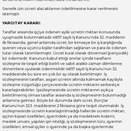
Senelik izin ücreti alacaklarının ödetilmesine karar verilmesini
istemiştir.
YARGITAY KARARI:
Taraflar arasında işçiye ödenen aylık ücretin miktarı konusunda
uyuşmazlık bulunmaktadır.4857 sayılı İş Kanunu’nda 32. maddenin
ilk fıkrasında, genel anlamda ücret, bir kimseye bir iş karşılığında
işveren veya üçüncü kişiler tarafından sağlanan ve para ile ödenen
tutar olarak tanımlanmıştır. Ücret kural olarak dönemsel (periyodik)
bir ödemedir. Kanunun kabul ettiği sınırlar içinde tarafların
sözleşme ile tespit ettiği belirli ve sabit aralıklı zaman dilimlerine;
dönemlere uyularak ödenmelidir.4857 sayılı İş Kanunu’nun 32.
maddesinde bu süre en çok bir ay olarak belirtilmiştir. İş
sözleşmesinin tarafları, asgari ücretin altında kalmamak kaydıyla
sözleşme özgürlüğü çerçevesinde ücretin miktarını serbestçe
kararlaştırabilirler. İşsizleşmesinde ücretin miktarının açıkça
belirtilmemiş olması taraflar arasında iş sözleşmesinin bulunmadığı
anlamına gelmez. Böyle bir durumda dahi ücret, Borçlar
Kanunu’nun 323. maddesinin 2.fıkrasına göre tespit olunmalıdır. İş
sözleşmesinde ücretin kararlaştırılmadığı hallerde ücretin miktarı,
işçinin kişisel özellikleri, işyerindeki ya da meslekteki kıdemi,
meslek unvanı, yapılan işin niteliği, iş sözleşmesinin türü, işyerinin
özellikleri, emsal işçiler o işyerinde ya da başka işyerlerinde