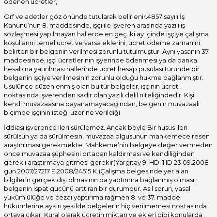
ödenen ücretler,
Örf ve adetler göz önünde tutularak belirlenir.4857 sayılı İş
Kanunu’nun 8. maddesinde, işçi ile işveren arasında yazılı iş
sözleşmesi yapılmayan hallerde en geç iki ay içinde işçiye çalışma
koşullarını temel ücret ve varsa eklerini, ücret ödeme zamanını
belirten bir belgenin verilmesi zorunlu tutulmuştur. Aynı yasanın 37.
maddesinde, işçi ücretlerinin işyerinde ödenmesi ya da banka
hesabına yatırılması hallerinde ücret hesap pusulası türünde bir
belgenin işçiye verilmesinin zorunlu olduğu hükme bağlanmıştır.
Usulünce düzenlenmiş olan bu tür belgeler, işçinin ücreti
noktasında işverenden sadır olan yazılı delil niteliğindedir. Kişi
kendi muvazaasına dayanamayacağından, belgenin muvazaalı
biçimde işçinin isteği üzerine verildiği
İddiası işverence ileri sürülemez. Ancak böyle Bir husus ileri
sürülsün ya da sürülmesin, muvazaa olgusunun mahkemece resen
araştırılması gerekmekte, Mahkeme’nin belgeye değer vermeden
önce muvazaa şüphesini ortadan kaldırması ve kendiliğinden
gerekli araştırmaya gitmesi gerekir(Yargıtay 9. HD. 1 ID 23.09.2008
gün 2007/27217 E,2008/24515 K.)Çalışma belgesinde yer alan
bilgilerin gerçek dışı olmasının da yaptırıma bağlanmış olması,
belgenin ispat gücünü arttıran bir durumdur. Asıl sorun, yasal
yükümlülüğe ve cezai yaptırıma rağmen 8. ve 37. madde
hükümlerine aykırı şekilde belgelerin hiç verilmemesi noktasında
ortaya çıkar. Kural olarak ücretin miktarı ve ekleri gibi konularda