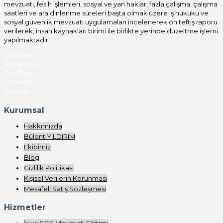
mevzuatı, fesih işlemleri, sosyal ve yan haklar, fazla çalışma, çalışma
saatleri ve ara dinlenme süreleri başta olmak üzere iş hukuku ve
sosyal güvenlik mevzuatı uygulamaları incelenerek ön teftiş raporu
verilerek, insan kaynakları birimi ile birlikte yerinde düzeltme işlemi
yapılmaktadır.
Instagram
Facebook
YouTube
LinkedIn
Google
Kurumsal
Hakkımızda
Bülent YILDIRIM
Ekibimiz
Blog
Gizlilik Politikası
Kişisel Verilerin Korunması
Mesafeli Satış Sözleşmesi
Hizmetler