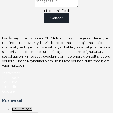
Fill out this field
Gönder
Eski İş Başmüfettişi Bülent YILDIRIM öncülüğünde şirket denetçileri
tarafından tüm özlük, yıllık izin, bordrolama, puantajlama, disiplin
mevzuatı, fesih işlemleri, sosyal ve yan haklar, fazla çalışma, çalışma
saatleri ve ara dinlenme süreleri başta olmak üzere iş hukuku ve
sosyal güvenlik mevzuatı uygulamaları incelenerek ön teftiş raporu
verilerek, insan kaynakları birimi ile birlikte yerinde düzeltme işlemi
yapılmaktadır.
Instagram
Facebook
YouTube
LinkedIn
Google
Kurumsal
Hakkımızda