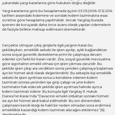
yukarıdaki yargı kararlarına göre hukuken doğru değildir.
Yargı kararlarına göre bu hesaplamada işçinin 03.05.2006-31.12.2014
tarihleri arasındaki kıdemine ve sondaki kıdem tazminatına esas
ücretine göre hesaplama yapılmalıdır. Ancak Yargıtay burada
işvereni de koruyarak daha önce avans olarak yapılan ödemelerin
de faiziyle birlikte mahsup edilmesini istemektedir.
Gerçekte olmayan çıkış-girişlerle ilgili yargının kararı bu
şekildeyken, emeklilik sebebi ile işten ayrılıp, aylık bağlandıktan
sonra sosyal güvenlik destekleme primi ile çalışmaya devam
edenler için farklı bir kararı vardır. Zira, sosyal güvenlik mevzuatına
göre sigortalının emekli olması için işten çıkması zaruridir. Bu
şekilde işten çıkıp ara verdikten sonra yeniden çalışmaya başlaması
ayrı bir hizmet akdi olarak değerlendirilir. Bu sebeple kişi emeklilik
sebebi ile işten ayrılması sonucu kendisine ödenen kıdem
tazminatı sonrası yeninden işe girip çalışıp ve yine kıdem
tazminatını hak edecek şekilde işten ayrılması halinde ayrıca
kıdem tazminatı ödenir. Bu konuyla ilgili Yargıtay 9. Hukuk
Dairesi’nin Kararı’nda “Davacının emekli olduktan sonraki hizmeti
ise ayrı bir hizmet akdi kabul edilmelidir. Bu son dönemdeki
çalışmasını kendi isteği ile haklı bir neden olmadan sona erdirmesi
emeklilikle kazandığı kıdem tazminatı alacağını etkilemez.”(6)
denilmektedir.