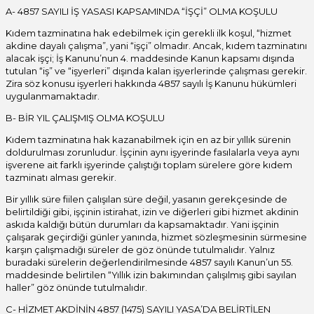
A- 4857 SAYILI İŞ YASASI KAPSAMINDA “İŞÇİ” OLMA KOŞULU
Kıdem tazminatına hak edebilmek için gerekli ilk koşul, “hizmet
akdine dayalı çalışma”, yani “işçi” olmadır. Ancak, kıdem tazminatını
alacak işçi; İş Kanunu’nun 4. maddesinde Kanun kapsamı dışında
tutulan “iş” ve “işyerleri” dışında kalan işyerlerinde çalışması gerekir.
Zira söz konusu işyerleri hakkında 4857 sayılı İş Kanunu hükümleri
uygulanmamaktadır.
B- BİR YIL ÇALIŞMIŞ OLMA KOŞULU
Kıdem tazminatına hak kazanabilmek için en az bir yıllık sürenin
doldurulması zorunludur. İşçinin aynı işyerinde fasılalarla veya aynı
işverene ait farklı işyerinde çalıştığı toplam sürelere göre kıdem
tazminatı alması gerekir.
Bir yıllık süre fiilen çalışılan süre değil, yasanın gerekçesinde de
belirtildiği gibi, işçinin istirahat, izin ve diğerleri gibi hizmet akdinin
askıda kaldığı bütün durumları da kapsamaktadır. Yani işçinin
çalışarak geçirdiği günler yanında, hizmet sözleşmesinin sürmesine
karşın çalışmadığı süreler de göz önünde tutulmalıdır. Yalnız
buradaki sürelerin değerlendirilmesinde 4857 sayılı Kanun’un 55.
maddesinde belirtilen “Yıllık izin bakımından çalışılmış gibi sayılan
haller” göz önünde tutulmalıdır.
C- HİZMET AKDİNİN 4857 (1475) SAYILI YASA’DA BELİRTİLEN