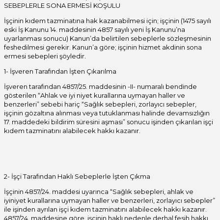
SEBEPLERLE SONA ERMESİ KOŞULU
İşçinin kıdem tazminatına hak kazanabilmesi için; işçinin (1475 sayılı
eski İş Kanunu 14. maddesinin 4857 sayılı yeni İş Kanunu’na
uyarlanması sonucu) Kanun’da belirtilen sebeplerle sözleşmesinin
feshedilmesi gerekir. Kanun’a göre; işçinin hizmet akdinin sona
ermesi sebepleri şöyledir.
1- İşveren Tarafından İşten Çıkarılma
İşveren tarafından 4857/25. maddesinin -II- numaralı bendinde
gösterilen “Ahlak ve iyi niyet kurallarına uymayan haller ve
benzerleri” sebebi hariç “Sağlık sebepleri, zorlayıcı sebepler,
işçinin gözaltına alınması veya tutuklanması halinde devamsızlığın
17. maddedeki bildirim süresini aşması” sonucu işinden çıkarılan işçi
kıdem tazminatını alabilecek hakkı kazanır.
2- İşçi Tarafından Haklı Sebeplerle İşten Çıkma
İşçinin 4857/24. maddesi uyarınca “Sağlık sebepleri, ahlak ve
iyiniyet kurallarına uymayan haller ve benzerleri, zorlayıcı sebepler”
ile işinden ayrılan işçi kıdem tazminatını alabilecek hakkı kazanır.
4857/24. maddesine göre, işçinin haklı nedenle derhal fesih hakkı,