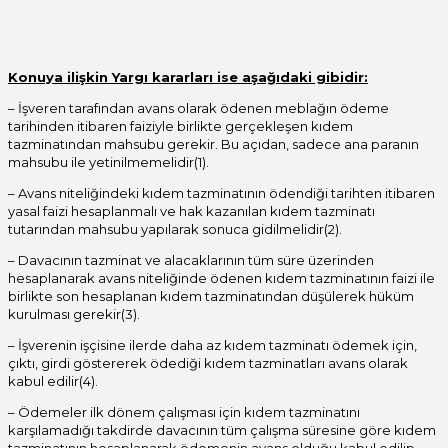
Konuya ilişkin Yargı kararları ise aşağıdaki gibidir:
– İşveren tarafından avans olarak ödenen meblağın ödeme
tarihinden itibaren faiziyle birlikte gerçekleşen kıdem
tazminatından mahsubu gerekir. Bu açıdan, sadece ana paranın
mahsubu ile yetinilmemelidir(1).
– Avans niteliğindeki kıdem tazminatının ödendiği tarihten itibaren
yasal faizi hesaplanmalı ve hak kazanılan kıdem tazminatı
tutarından mahsubu yapılarak sonuca gidilmelidir(2).
– Davacının tazminat ve alacaklarının tüm süre üzerinden
hesaplanarak avans niteliğinde ödenen kıdem tazminatının faizi ile
birlikte son hesaplanan kıdem tazminatından düşülerek hüküm
kurulması gerekir(3).
– İşverenin işçisine ilerde daha az kıdem tazminatı ödemek için,
çıktı, girdi göstererek ödediği kıdem tazminatları avans olarak
kabul edilir(4).
– Ödemeler ilk dönem çalışması için kıdem tazminatını
karşılamadığı takdirde davacının tüm çalışma süresine göre kıdem