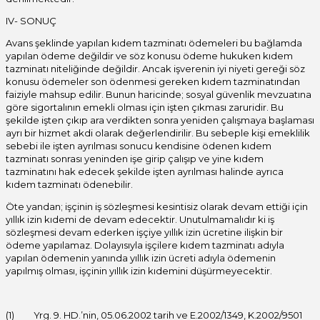
IV- SONUÇ
Avans şeklinde yapılan kıdem tazminatı ödemeleri bu bağlamda
yapılan ödeme değildir ve söz konusu ödeme hukuken kıdem
tazminatı niteliğinde değildir. Ancak işverenin iyi niyeti gereği söz
konusu ödemeler son ödenmesi gereken kıdem tazminatından
faiziyle mahsup edilir. Bunun haricinde; sosyal güvenlik mevzuatına
göre sigortalının emekli olması için işten çıkması zaruridir. Bu
şekilde işten çıkıp ara verdikten sonra yeniden çalışmaya başlaması
ayrı bir hizmet akdi olarak değerlendirilir. Bu sebeple kişi emeklilik
sebebi ile işten ayrılması sonucu kendisine ödenen kıdem
tazminatı sonrası yeninden işe girip çalışıp ve yine kıdem
tazminatını hak edecek şekilde işten ayrılması halinde ayrıca
kıdem tazminatı ödenebilir.
Öte yandan; işçinin iş sözleşmesi kesintisiz olarak devam ettiği için
yıllık izin kıdemi de devam edecektir. Unutulmamalıdır ki iş
sözleşmesi devam ederken işçiye yıllık izin ücretine ilişkin bir
ödeme yapılamaz. Dolayısıyla işçilere kıdem tazminatı adıyla
yapılan ödemenin yanında yıllık izin ücreti adıyla ödemenin
yapılmış olması, işçinin yıllık izin kıdemini düşürmeyecektir.
(1) Yrg. 9. HD.’nin, 05.06.2002 tarih ve E.2002/1349, K.2002/9501