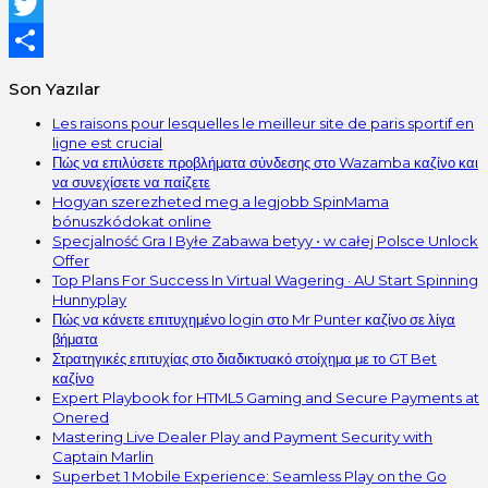
Facebook
Twitter
Share
Son Yazılar
Les raisons pour lesquelles le meilleur site de paris sportif en
ligne est crucial
Πώς να επιλύσετε προβλήματα σύνδεσης στο Wazamba καζίνο και
να συνεχίσετε να παίζετε
Hogyan szerezheted meg a legjobb SpinMama
bónuszkódokat online
Specjalność Gra I Byłe Zabawa betyy • w całej Polsce Unlock
Offer
Top Plans For Success In Virtual Wagering · AU Start Spinning
Hunnyplay
Πώς να κάνετε επιτυχημένο login στο Mr Punter καζίνο σε λίγα
βήματα
Στρατηγικές επιτυχίας στο διαδικτυακό στοίχημα με το GT Bet
καζίνο
Expert Playbook for HTML5 Gaming and Secure Payments at
Onered
Mastering Live Dealer Play and Payment Security with
Captain Marlin
Superbet 1 Mobile Experience: Seamless Play on the Go