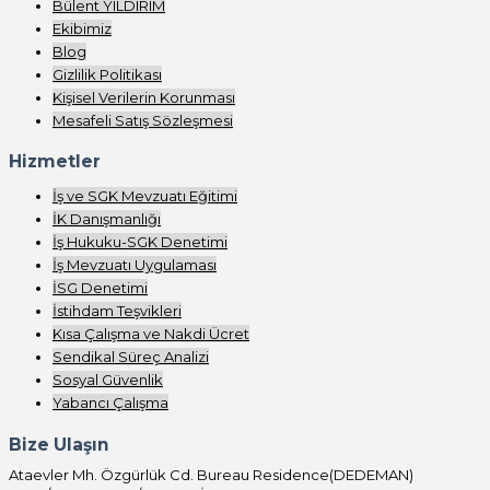
Bülent YILDIRIM
Ekibimiz
Blog
Gizlilik Politikası
Kişisel Verilerin Korunması
Mesafeli Satış Sözleşmesi
Hizmetler
İş ve SGK Mevzuatı Eğitimi
İK Danışmanlığı
İş Hukuku-SGK Denetimi
İş Mevzuatı Uygulaması
İSG Denetimi
İstihdam Teşvikleri
Kısa Çalışma ve Nakdi Ücret
Sendikal Süreç Analizi
Sosyal Güvenlik
Yabancı Çalışma
Bize Ulaşın
Ataevler Mh. Özgürlük Cd. Bureau Residence(DEDEMAN)