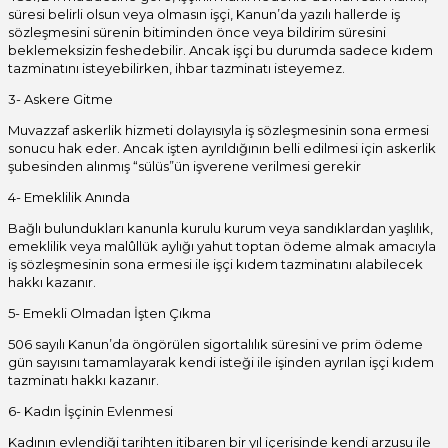
süresi belirli olsun veya olmasın işçi, Kanun’da yazılı hallerde iş
sözleşmesini sürenin bitiminden önce veya bildirim süresini
beklemeksizin feshedebilir. Ancak işçi bu durumda sadece kıdem
tazminatını isteyebilirken, ihbar tazminatı isteyemez.
3- Askere Gitme
Muvazzaf askerlik hizmeti dolayısıyla iş sözleşmesinin sona ermesi
sonucu hak eder. Ancak işten ayrıldığının belli edilmesi için askerlik
şubesinden alınmış “sülüs”ün işverene verilmesi gerekir
4- Emeklilik Anında
Bağlı bulundukları kanunla kurulu kurum veya sandıklardan yaşlılık,
emeklilik veya malûllük aylığı yahut toptan ödeme almak amacıyla
iş sözleşmesinin sona ermesi ile işçi kıdem tazminatını alabilecek
hakkı kazanır.
5- Emekli Olmadan İşten Çıkma
506 sayılı Kanun’da öngörülen sigortalılık süresini ve prim ödeme
gün sayısını tamamlayarak kendi isteği ile işinden ayrılan işçi kıdem
tazminatı hakkı kazanır.
6- Kadın İşçinin Evlenmesi
Kadının evlendiği tarihten itibaren bir yıl içerisinde kendi arzusu ile