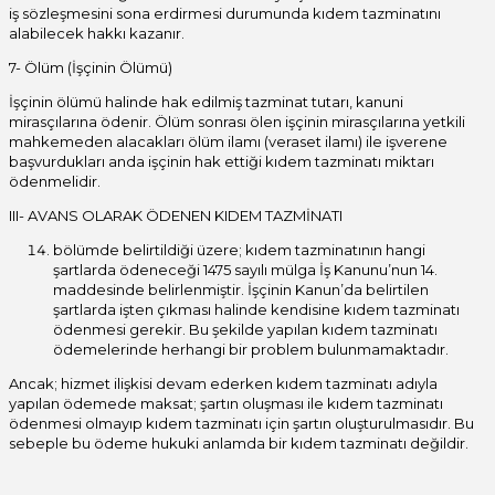
iş sözleşmesini sona erdirmesi durumunda kıdem tazminatını
alabilecek hakkı kazanır.
7- Ölüm (İşçinin Ölümü)
İşçinin ölümü halinde hak edilmiş tazminat tutarı, kanuni
mirasçılarına ödenir. Ölüm sonrası ölen işçinin mirasçılarına yetkili
mahkemeden alacakları ölüm ilamı (veraset ilamı) ile işverene
başvurdukları anda işçinin hak ettiği kıdem tazminatı miktarı
ödenmelidir.
III- AVANS OLARAK ÖDENEN KIDEM TAZMİNATI
bölümde belirtildiği üzere; kıdem tazminatının hangi
şartlarda ödeneceği 1475 sayılı mülga İş Kanunu’nun 14.
maddesinde belirlenmiştir. İşçinin Kanun’da belirtilen
şartlarda işten çıkması halinde kendisine kıdem tazminatı
ödenmesi gerekir. Bu şekilde yapılan kıdem tazminatı
ödemelerinde herhangi bir problem bulunmamaktadır.
Ancak; hizmet ilişkisi devam ederken kıdem tazminatı adıyla
yapılan ödemede maksat; şartın oluşması ile kıdem tazminatı
ödenmesi olmayıp kıdem tazminatı için şartın oluşturulmasıdır. Bu
sebeple bu ödeme hukuki anlamda bir kıdem tazminatı değildir.