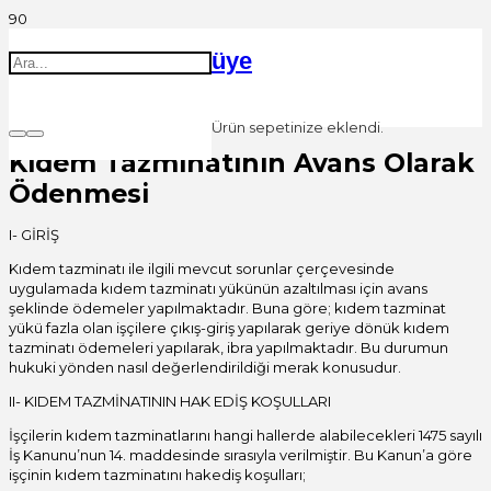
üye
Ürün
sepetinize eklendi.
Kıdem Tazminatının Avans Olarak
Ödenmesi
I- GİRİŞ
Kıdem tazminatı ile ilgili mevcut sorunlar çerçevesinde
uygulamada kıdem tazminatı yükünün azaltılması için avans
şeklinde ödemeler yapılmaktadır. Buna göre; kıdem tazminat
yükü fazla olan işçilere çıkış-giriş yapılarak geriye dönük kıdem
tazminatı ödemeleri yapılarak, ibra yapılmaktadır. Bu durumun
hukuki yönden nasıl değerlendirildiği merak konusudur.
II- KIDEM TAZMİNATININ HAK EDİŞ KOŞULLARI
İşçilerin kıdem tazminatlarını hangi hallerde alabilecekleri 1475 sayılı
İş Kanunu’nun 14. maddesinde sırasıyla verilmiştir. Bu Kanun’a göre
işçinin kıdem tazminatını hakediş koşulları;