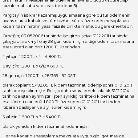
tazminatının hesaplanarak ödemenin avans olduğu kabul edilip
faizi ile mahsubu yapılarak belirlenir(5).
Yargıtay’ın istikrar kazanmış uygulamasına göre bu tür ödemenin
avans olarak kabulü ve tüm hizmet süresi üzerinden hesaplanan
kıdem tazminatının yasal faizi ile birlikte mahsubu gerekmektedir.
Örneğin; 03.05.2006 tarihinde işe giren işçiye 31.12.2011 tarihinde
çıkış yapılarak 4 yıl 6 ay 28 gün kıdemi için aldığı kıdem tazminatına
esas ücreti olan brüt 1.200 TL üzerinden
4 yıl için; 1.200 TL x 4 = 4.800 TL
6 ay için; 1.200 TL x 6/12 = 600 TL
28 gün için; 1.200 TL x 28/365 = 92,05 TL
olarak toplam; 5.492,05 TL kıdem tazminatı ödenip sonra 01.01.2011
tarihinde işe alınmıştır. Bu işçi daha sonra emekli olarak 31.12.2014
tarihinde işten ayrılmıştır. İşten ayrıldığı tarihteki kıdem tazminatına
esas ücreti olan brüt 1.800 TL üzerinden 01.01.2011 tarihinden
itibaren başlayan ve 3 yıl süren kıdemi için;
3 yıl için; 1.800 TL x 3 = 5.400 TL
olarak yeniden kıdem tazminatı ödenmiştir.
Her ne kadar bu hesaplama mevzuata uygun gibi görünse de