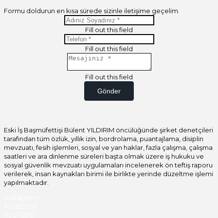
Formu doldurun en kısa sürede sizinle iletişime geçelim.
Fill out this field
Fill out this field
Fill out this field
Gönder
Eski İş Başmüfettişi Bülent YILDIRIM öncülüğünde şirket denetçileri
tarafından tüm özlük, yıllık izin, bordrolama, puantajlama, disiplin
mevzuatı, fesih işlemleri, sosyal ve yan haklar, fazla çalışma, çalışma
saatleri ve ara dinlenme süreleri başta olmak üzere iş hukuku ve
sosyal güvenlik mevzuatı uygulamaları incelenerek ön teftiş raporu
verilerek, insan kaynakları birimi ile birlikte yerinde düzeltme işlemi
yapılmaktadır.
Instagram
Facebook
YouTube