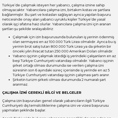
Türkiye’de çalışmak isteyen her yabancı, çalışma iznine sahip
olmayacaktır. Yabancılara çalışma izni, birtakım kıstas ve şartlara
bağlanmıştır. Bu şart ve kıstasları sağlayan ayrıca yapılan başvuru
neticesinde onay alan yabancı uyruklu kişiler Türkiye’de yasal
olarak işçi sıfatına haiz olurlar. Yabancılara çalışma izni için aranan
şartları şu şekilde sıralayabiliriz:
Çalışmak için izin başvurusunda bulunulan iş yerinin ödenmiş
olan sermayesi en az 100.000 Türk Lirası olmalıdır. Ayrıca bu iş
yerinin brüt satış tutarı 800.000 Türk Lirası ya da şirketin bir
önceki yılın ihracat tutarı 250.000 Amerikan Doları olmalıdır.
Yabancı işçinin çalışmak istediği iş yerindeki çalışanların en az
beşi Türkiye Cumhuriyeti vatandaşı olmalıdır. Yabancı işçinin
şirket ortağı olması durumunda ise verilen çalışma izni
süresinin son 6 ayındaki süreç içerisinde iş yerinde en az 5
Türkiye Cumhuriyeti vatandaşı işçinin çalışması şartı aranır.
Şirketin turizm şirketi olması durumunda 2 numaralı şart
aranmaz.
ÇALIŞMA İZNİ GEREKLİ BİLGİ VE BELGELER
Çalışma izin başvuruları genel olarak yabancıların ilgili Türkiye
Cumhuriyeti dış temsilciliklerine çalışma izni ve vizesi başvurusu
yapmaları şeklinde başlar.