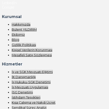
LinkedIn
Google
Kurumsal
Hakkımızda
Bülent YILDIRIM
Ekibimiz
Blog
Gizlilik Politikası
Kişisel Verilerin Korunması
Mesafeli Satış Sözleşmesi
Hizmetler
İş ve SGK Mevzuatı Eğitimi
İK Danışmanlığı
İş Hukuku-SGK Denetimi
İş Mevzuatı Uygulaması
İSG Denetimi
İstihdam Teşvikleri
Kısa Çalışma ve Nakdi Ücret
Sendikal Süreç Analizi