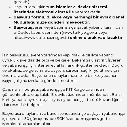
gerekir.)
Başvurulara ilişkin
tüm işlemler e-devlet sistemi
üzerinden elektronik imza ile
yapılmaktadır.
Başvuru formu, dilekçe veya herhangi bir evrak Genel
Müdürlüğümüze gönderilmeyecektir.
Başvuru
işveren veya bağımsız çalışacak yabancı tarafından
e-Devlet kapısı üzerinden (www.turkiye.gov.tr veya
https://www.calismaizni.gov.tr)
online olarak yapılacaktır.
İzin başvurusu, işveren tarafından yapılmak ile birlikte yabancı
uyruklu kişiye dair de bilgi ve belgeler Bakanlığa ulaştırılır. İşveren
ve yabancı işçi için istenen evraklar farklılık göstermektedir. Doğru
ve eksiksiz belge sunmak, başvuru sürecini sağlıklı yürütmek için
önem arz eder. Başvurunun onaylanması ile ile birlikte yabancı
işçiye çalışma izin kartı gönderilmektedir.
Çalışma izni belgesi, yabancı işçiye PTT Kargo tarafından
gönderilmekte olup takibi E-devlet üzerinden mümkündür. Bu izin
kartı, yabancı uyruklu kişinin yasal yabancı işçi statüsü kazandığına
dair resmi bir belgedir.
Başvurusu onaylanan ve bunun sonucunda işe başlayan yabancı işçi
için işveren, 30 gün içerisinde SGK üzerinden işçinin sigorta
işlemlerini tamamlamalıdır.