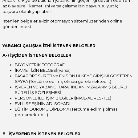
Ancak Türkiye’de bulunan yabancının geçerliliği devam eden en
az 6 ay süreli ikamet izni varsa çalışma izin başvurusu yurt içi
başvuru olarak yapılabilir.
İstenilen belgeler e-izin otomasyon sistemi üzerinden online
gönderilecektir.
YABANCI ÇALIŞMA İZNİ İSTENEN BELGELER
A-) İŞÇİDEN İSTENEN BELGELER
BİYOMETRİK FOTOĞRAF
İKAMET İZİN BELGESİ(Varsa)
PASAPORT SURETİ ve EN SON ÜLKEYE GİRİŞİNİ GÖSTEREN
SAYFA (Tercüme edilmiş olması gerekmektedir.)
İŞVEREN VE YABANCI TARAFINDAN İMZALANMIŞ BELİRLİ
SÜRELİ İŞ SÖZLEŞMESİ
PERSONEL İLETİŞİM BİLGİLERİ(MAİL-ADRES-TEL)
EVLİ İSE EŞİNİN ADI SOYADI
EĞİTİM DURUMU DİPLOMA (Tercüme edilmiş olması
gerekmektedir.)
B- İŞVERENDEN İSTENEN BELGELER