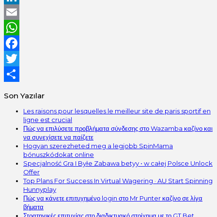
LinkedIn
Email
WhatsApp
Facebook
Twitter
Share
Son Yazılar
Les raisons pour lesquelles le meilleur site de paris sportif en
ligne est crucial
Πώς να επιλύσετε προβλήματα σύνδεσης στο Wazamba καζίνο και
να συνεχίσετε να παίζετε
Hogyan szerezheted meg a legjobb SpinMama
bónuszkódokat online
Specjalność Gra I Byłe Zabawa betyy • w całej Polsce Unlock
Offer
Top Plans For Success In Virtual Wagering · AU Start Spinning
Hunnyplay
Πώς να κάνετε επιτυχημένο login στο Mr Punter καζίνο σε λίγα
βήματα
Στρατηγικές επιτυχίας στο διαδικτυακό στοίχημα με το GT Bet