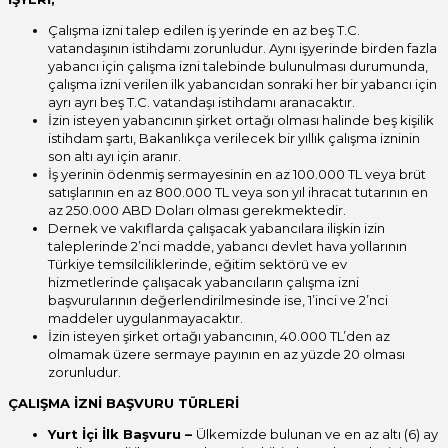
Çalışma izni talep edilen iş yerinde en az beş T.C.
vatandaşının istihdamı zorunludur. Aynı işyerinde birden fazla
yabancı için çalışma izni talebinde bulunulması durumunda,
çalışma izni verilen ilk yabancıdan sonraki her bir yabancı için
ayrı ayrı beş T.C. vatandaşı istihdamı aranacaktır.
İzin isteyen yabancının şirket ortağı olması halinde beş kişilik
istihdam şartı, Bakanlıkça verilecek bir yıllık çalışma izninin
son altı ayı için aranır.
İş yerinin ödenmiş sermayesinin en az 100.000 TL veya brüt
satışlarının en az 800.000 TL veya son yıl ihracat tutarının en
az 250.000 ABD Doları olması gerekmektedir.
Dernek ve vakıflarda çalışacak yabancılara ilişkin izin
taleplerinde 2’nci madde, yabancı devlet hava yollarının
Türkiye temsilciliklerinde, eğitim sektörü ve ev
hizmetlerinde çalışacak yabancıların çalışma izni
başvurularının değerlendirilmesinde ise, 1’inci ve 2’nci
maddeler uygulanmayacaktır.
İzin isteyen şirket ortağı yabancının, 40.000 TL’den az
olmamak üzere sermaye payının en az yüzde 20 olması
zorunludur.
ÇALIŞMA İZNİ BAŞVURU TÜRLERİ
Yurt İçi İlk Başvuru –
Ülkemizde bulunan ve en az altı (6) ay