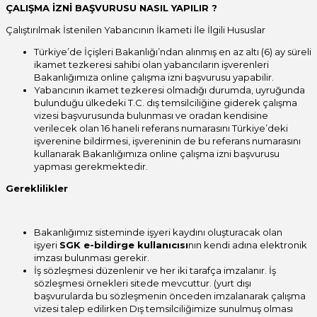
ÇALIŞMA İZNİ BAŞVURUSU NASIL YAPILIR ?
Çalıştırılmak İstenilen Yabancının İkameti İle İlgili Hususlar
Türkiye’de İçişleri Bakanlığı’ndan alınmış en az altı (6) ay süreli
ikamet tezkeresi sahibi olan yabancıların işverenleri
Bakanlığımıza online çalışma izni başvurusu yapabilir.
Yabancının ikamet tezkeresi olmadığı durumda, uyruğunda
bulunduğu ülkedeki T.C. dış temsilciliğine giderek çalışma
vizesi başvurusunda bulunması ve oradan kendisine
verilecek olan 16 haneli referans numarasını Türkiye’deki
işverenine bildirmesi, işvereninin de bu referans numarasını
kullanarak Bakanlığımıza online çalışma izni başvurusu
yapması gerekmektedir.
Gereklilikler
Bakanlığımız sisteminde işyeri kaydını oluşturacak olan
işyeri
SGK e-bildirge kullanıcısı
nın kendi adına elektronik
imzası bulunması gerekir.
İş sözleşmesi düzenlenir ve her iki tarafça imzalanır. İş
sözleşmesi örnekleri sitede mevcuttur. (yurt dışı
başvurularda bu sözleşmenin önceden imzalanarak çalışma
vizesi talep edilirken Dış temsilciliğimize sunulmuş olması