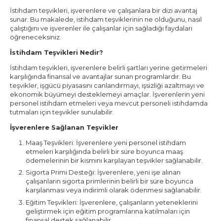
İstihdam teşvikleri, işverenlere ve çalışanlara bir dizi avantaj
sunar. Bu makalede, istihdam teşviklerinin ne olduğunu, nasıl
çalıştığını ve işverenler ile çalışanlar için sağladığı faydaları
öğreneceksiniz.
İstihdam Teşvikleri Nedir?
İstihdam teşvikleri, işverenlere belirli şartları yerine getirmeleri
karşılığında finansal ve avantajlar sunan programlardır. Bu
teşvikler, işgücü piyasasını canlandırmayı, işsizliği azaltmayı ve
ekonomik büyümeyi desteklemeyi amaçlar. İşverenlerin yeni
personel istihdam etmeleri veya mevcut personeli istihdamda
tutmaları için teşvikler sunulabilir.
İşverenlere Sağlanan Teşvikler
Maaş Teşvikleri: İşverenlere yeni personel istihdam
etmeleri karşılığında belirli bir süre boyunca maaş
ödemelerinin bir kısmını karşılayan teşvikler sağlanabilir.
Sigorta Primi Desteği: İşverenlere, yeni işe alınan
çalışanların sigorta primlerinin belirli bir süre boyunca
karşılanması veya indirimli olarak ödenmesi sağlanabilir.
Eğitim Teşvikleri: İşverenlere, çalışanların yeteneklerini
geliştirmek için eğitim programlarına katılmaları için
finansal destek sağlanabilir.