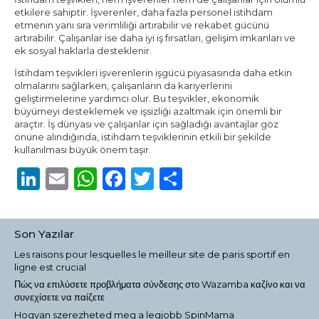
etkilere sahiptir. İşverenler, daha fazla personel istihdam
etmenin yanı sıra verimliliği artırabilir ve rekabet gücünü
artırabilir. Çalışanlar ise daha iyi iş fırsatları, gelişim imkanları ve
ek sosyal haklarla desteklenir.
İstihdam teşvikleri işverenlerin işgücü piyasasında daha etkin
olmalarını sağlarken, çalışanların da kariyerlerini
geliştirmelerine yardımcı olur. Bu teşvikler, ekonomik
büyümeyi desteklemek ve işsizliği azaltmak için önemli bir
araçtır. İş dünyası ve çalışanlar için sağladığı avantajlar göz
önüne alındığında, istihdam teşviklerinin etkili bir şekilde
kullanılması büyük önem taşır.
LinkedIn
Email
WhatsApp
Facebook
Twitter
Share
Son Yazılar
Les raisons pour lesquelles le meilleur site de paris sportif en
ligne est crucial
Πώς να επιλύσετε προβλήματα σύνδεσης στο Wazamba καζίνο και να
συνεχίσετε να παίζετε
Hogyan szerezheted meg a legjobb SpinMama