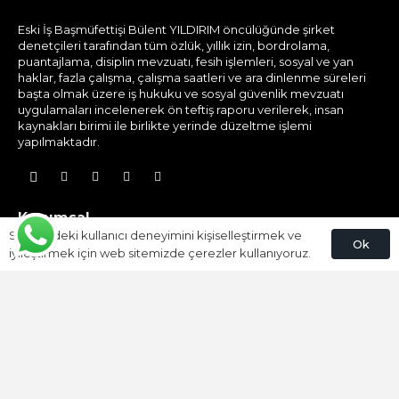
Eski İş Başmüfettişi Bülent YILDIRIM öncülüğünde şirket
denetçileri tarafından tüm özlük, yıllık izin, bordrolama,
puantajlama, disiplin mevzuatı, fesih işlemleri, sosyal ve yan
haklar, fazla çalışma, çalışma saatleri ve ara dinlenme süreleri
başta olmak üzere iş hukuku ve sosyal güvenlik mevzuatı
uygulamaları incelenerek ön teftiş raporu verilerek, insan
kaynakları birimi ile birlikte yerinde düzeltme işlemi
yapılmaktadır.
Kurumsal
Sitemizdeki kullanıcı deneyimini kişiselleştirmek ve
Ok
Hakkımızda
iyileştirmek için web sitemizde çerezler kullanıyoruz.
Bülent YILDIRIM
Ekibimiz
Blog
Gizlilik Politikası