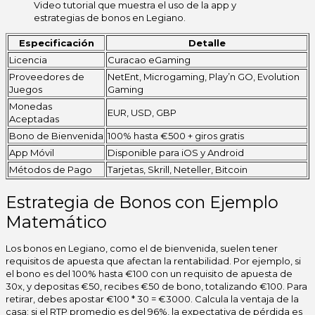
Video tutorial que muestra el uso de la app y
estrategias de bonos en Legiano.
Especificación
Detalle
Licencia
Curacao eGaming
Proveedores de
NetEnt, Microgaming, Play’n GO, Evolution
Juegos
Gaming
Monedas
EUR, USD, GBP
Aceptadas
Bono de Bienvenida
100% hasta €500 + giros gratis
App Móvil
Disponible para iOS y Android
Métodos de Pago
Tarjetas, Skrill, Neteller, Bitcoin
Estrategia de Bonos con Ejemplo
Matemático
Los bonos en Legiano, como el de bienvenida, suelen tener
requisitos de apuesta que afectan la rentabilidad. Por ejemplo, si
el bono es del 100% hasta €100 con un requisito de apuesta de
30x, y depositas €50, recibes €50 de bono, totalizando €100. Para
retirar, debes apostar €100 * 30 = €3000. Calcula la ventaja de la
casa: si el RTP promedio es del 96%, la expectativa de pérdida es