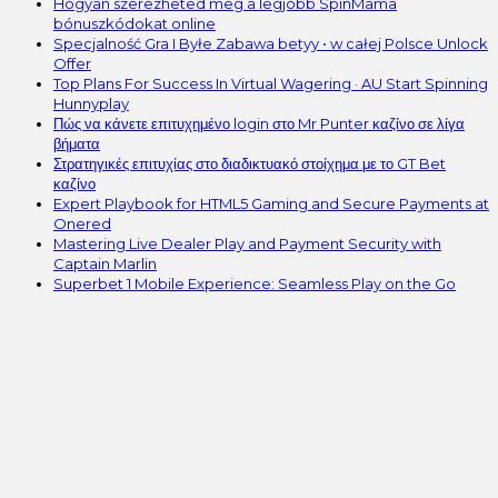
Hogyan szerezheted meg a legjobb SpinMama
bónuszkódokat online
Specjalność Gra I Byłe Zabawa betyy • w całej Polsce Unlock
Offer
Top Plans For Success In Virtual Wagering · AU Start Spinning
Hunnyplay
Πώς να κάνετε επιτυχημένο login στο Mr Punter καζίνο σε λίγα
βήματα
Στρατηγικές επιτυχίας στο διαδικτυακό στοίχημα με το GT Bet
καζίνο
Expert Playbook for HTML5 Gaming and Secure Payments at
Onered
Mastering Live Dealer Play and Payment Security with
Captain Marlin
Superbet 1 Mobile Experience: Seamless Play on the Go