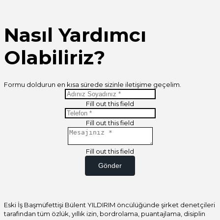
Nasıl Yardımcı
Olabiliriz?
Formu doldurun en kısa sürede sizinle iletişime geçelim.
Fill out this field
Fill out this field
Fill out this field
Gönder
Eski İş Başmüfettişi Bülent YILDIRIM öncülüğünde şirket denetçileri
tarafından tüm özlük, yıllık izin, bordrolama, puantajlama, disiplin