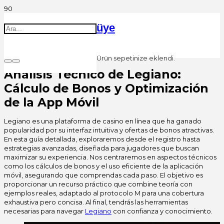
üye
Ürün
sepetinize eklendi.
Análisis Técnico de Legiano:
Cálculo de Bonos y Optimización
de la App Móvil
Legiano es una plataforma de casino en línea que ha ganado
popularidad por su interfaz intuitiva y ofertas de bonos atractivas.
En esta guía detallada, exploraremos desde el registro hasta
estrategias avanzadas, diseñada para jugadores que buscan
maximizar su experiencia. Nos centraremos en aspectos técnicos
como los cálculos de bonos y el uso eficiente de la aplicación
móvil, asegurando que comprendas cada paso. El objetivo es
proporcionar un recurso práctico que combine teoría con
ejemplos reales, adaptado al protocolo M para una cobertura
exhaustiva pero concisa. Al final, tendrás las herramientas
necesarias para navegar
Legiano
con confianza y conocimiento.