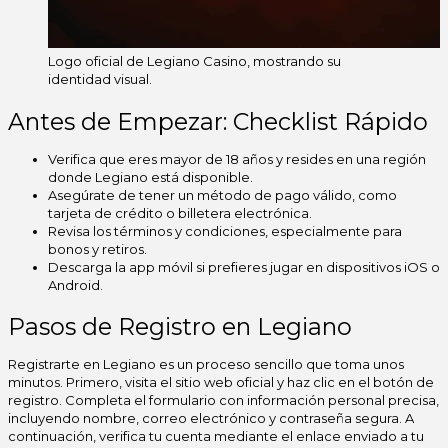
Logo oficial de Legiano Casino, mostrando su
identidad visual.
Antes de Empezar: Checklist Rápido
Verifica que eres mayor de 18 años y resides en una región
donde Legiano está disponible.
Asegúrate de tener un método de pago válido, como
tarjeta de crédito o billetera electrónica.
Revisa los términos y condiciones, especialmente para
bonos y retiros.
Descarga la app móvil si prefieres jugar en dispositivos iOS o
Android.
Pasos de Registro en Legiano
Registrarte en Legiano es un proceso sencillo que toma unos
minutos. Primero, visita el sitio web oficial y haz clic en el botón de
registro. Completa el formulario con información personal precisa,
incluyendo nombre, correo electrónico y contraseña segura. A
continuación, verifica tu cuenta mediante el enlace enviado a tu