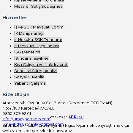
Kişisel Verilerin Korunması
Mesafeli Satış Sözleşmesi
Hizmetler
İş ve SGK Mevzuatı Eğitimi
İK Danışmanlığı
İş Hukuku-SGK Denetimi
İş Mevzuatı Uygulaması
İSG Denetimi
İstihdam Teşvikleri
Kısa Çalışma ve Nakdi Ücret
Sendikal Süreç Analizi
Sosyal Güvenlik
Yabancı Çalışma
Bize Ulaşın
Ataevler Mh. Özgürlük Cd. Bureau Residence(DEDEMAN)
No:41/100 Kartepe/KOCAELİ
0850 309 92 01
Web Design:
LF Dijital
info@umaypartners.com
umayikdanismanlik@gmail.com
Sitemizdeki kullanıcı deneyimini kişiselleştirmek ve iyileştirmek için
web sitemizde çerezler kullanıyoruz.