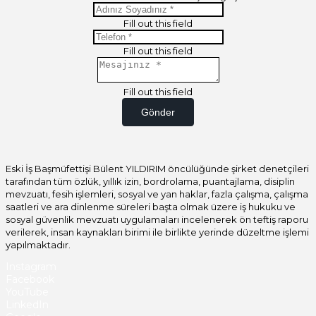
Fill out this field
Fill out this field
Fill out this field
Gönder
Eski İş Başmüfettişi Bülent YILDIRIM öncülüğünde şirket denetçileri
tarafından tüm özlük, yıllık izin, bordrolama, puantajlama, disiplin
mevzuatı, fesih işlemleri, sosyal ve yan haklar, fazla çalışma, çalışma
saatleri ve ara dinlenme süreleri başta olmak üzere iş hukuku ve
sosyal güvenlik mevzuatı uygulamaları incelenerek ön teftiş raporu
verilerek, insan kaynakları birimi ile birlikte yerinde düzeltme işlemi
yapılmaktadır.
Instagram
Facebook
YouTube
LinkedIn