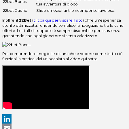
22bet Bonus
tua avventura di gioco.
22bet Casinò
Sfide emozionanti e ricompense favolose.
Inoltre, il
22Bet
(
clicca qui per visitare il sito
) offre un’esperienza
utente ottimizzata, rendendo semplice la navigazione tra le varie
offerte. Lo staff di supporto è sempre disponibile per assistenza,
garantendo che ogni giocatore si senta valorizzato.
Per comprendere meglio le dinamiche e vedere come tutto ciò
funzioni in pratica, dai un’occhiata al video qui sotto:
LinkedIn