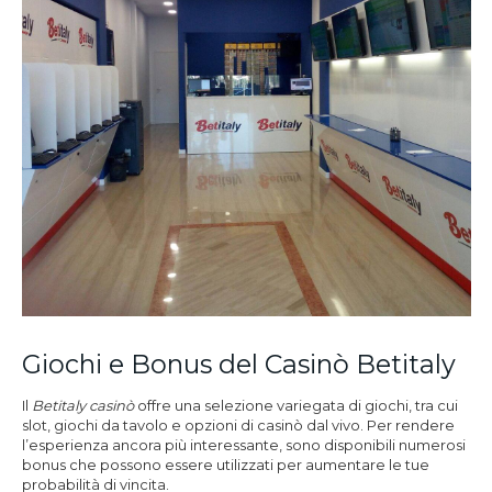
Giochi e Bonus del Casinò Betitaly
Il
Betitaly casinò
offre una selezione variegata di giochi, tra cui
slot, giochi da tavolo e opzioni di casinò dal vivo. Per rendere
l’esperienza ancora più interessante, sono disponibili numerosi
bonus che possono essere utilizzati per aumentare le tue
probabilità di vincita.