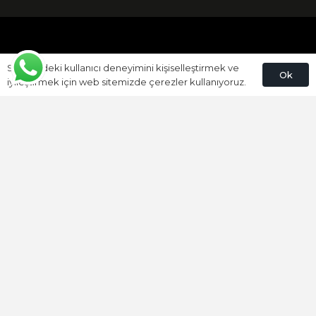
Eski İş Başmüfettişi Bülent YILDIRIM öncülüğünde şirket
Sitemizdeki kullanıcı deneyimini kişiselleştirmek ve
denetçileri tarafından tüm özlük, yıllık izin, bordrolama,
Ok
iyileştirmek için web sitemizde çerezler kullanıyoruz.
puantajlama, disiplin mevzuatı, fesih işlemleri, sosyal ve yan
haklar, fazla çalışma, çalışma saatleri ve ara dinlenme süreleri
başta olmak üzere iş hukuku ve sosyal güvenlik mevzuatı
uygulamaları incelenerek ön teftiş raporu verilerek, insan
kaynakları birimi ile birlikte yerinde düzeltme işlemi
yapılmaktadır.
Kurumsal
Hakkımızda
Bülent YILDIRIM
Ekibimiz
Blog