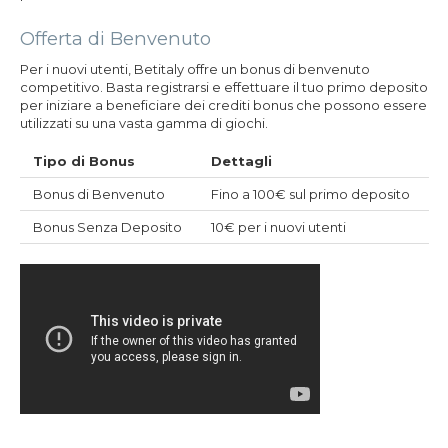
Offerta di Benvenuto
Per i nuovi utenti, Betitaly offre un bonus di benvenuto
competitivo. Basta registrarsi e effettuare il tuo primo deposito
per iniziare a beneficiare dei crediti bonus che possono essere
utilizzati su una vasta gamma di giochi.
Tipo di Bonus
Dettagli
Bonus di Benvenuto
Fino a 100€ sul primo deposito
Bonus Senza Deposito
10€ per i nuovi utenti