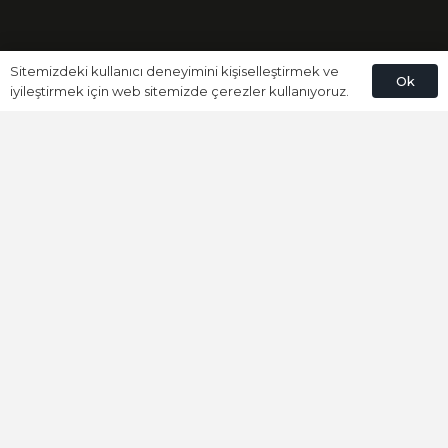
Sitemizdeki kullanıcı deneyimini kişiselleştirmek ve
Ok
iyileştirmek için web sitemizde çerezler kullanıyoruz.
Eski İş Başmüfettişi Bülent YILDIRIM öncülüğünde şirket
denetçileri tarafından tüm özlük, yıllık izin, bordrolama,
puantajlama, disiplin mevzuatı, fesih işlemleri, sosyal ve yan
haklar, fazla çalışma, çalışma saatleri ve ara dinlenme süreleri
başta olmak üzere iş hukuku ve sosyal güvenlik mevzuatı
uygulamaları incelenerek ön teftiş raporu verilerek, insan
kaynakları birimi ile birlikte yerinde düzeltme işlemi
yapılmaktadır.
Kurumsal
Hakkımızda