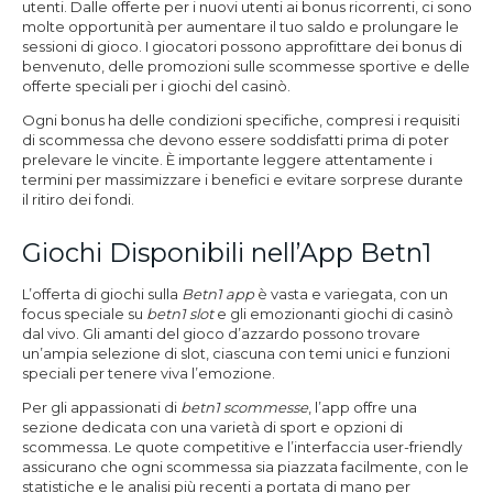
utenti. Dalle offerte per i nuovi utenti ai bonus ricorrenti, ci sono
molte opportunità per aumentare il tuo saldo e prolungare le
sessioni di gioco. I giocatori possono approfittare dei bonus di
benvenuto, delle promozioni sulle scommesse sportive e delle
offerte speciali per i giochi del casinò.
Ogni bonus ha delle condizioni specifiche, compresi i requisiti
di scommessa che devono essere soddisfatti prima di poter
prelevare le vincite. È importante leggere attentamente i
termini per massimizzare i benefici e evitare sorprese durante
il ritiro dei fondi.
Giochi Disponibili nell’App Betn1
L’offerta di giochi sulla
Betn1 app
è vasta e variegata, con un
focus speciale su
betn1 slot
e gli emozionanti giochi di casinò
dal vivo. Gli amanti del gioco d’azzardo possono trovare
un’ampia selezione di slot, ciascuna con temi unici e funzioni
speciali per tenere viva l’emozione.
Per gli appassionati di
betn1 scommesse
, l’app offre una
sezione dedicata con una varietà di sport e opzioni di
scommessa. Le quote competitive e l’interfaccia user-friendly
assicurano che ogni scommessa sia piazzata facilmente, con le
statistiche e le analisi più recenti a portata di mano per