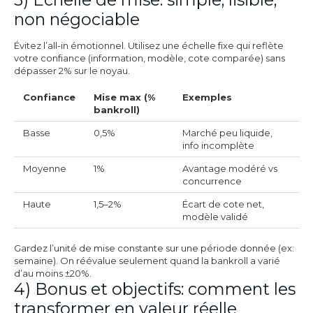
non négociable
Évitez l’all-in émotionnel. Utilisez une échelle fixe qui reflète
votre confiance (information, modèle, cote comparée) sans
dépasser 2% sur le noyau.
Confiance
Mise max (%
Exemples
bankroll)
Basse
0,5%
Marché peu liquide,
info incomplète
Moyenne
1%
Avantage modéré vs
concurrence
Haute
1,5–2%
Écart de cote net,
modèle validé
Gardez l’unité de mise constante sur une période donnée (ex:
semaine). On réévalue seulement quand la bankroll a varié
d’au moins ±20%.
4) Bonus et objectifs: comment les
transformer en valeur réelle