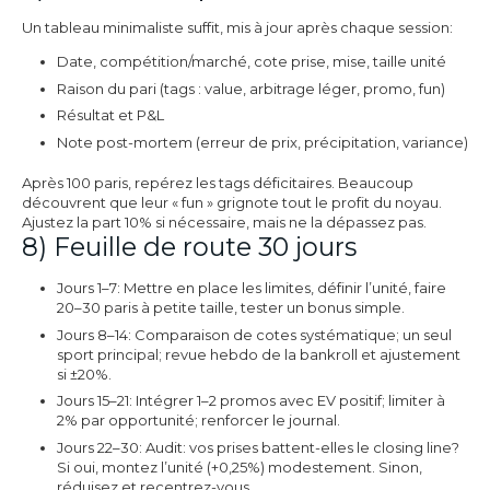
Un tableau minimaliste suffit, mis à jour après chaque session:
Date, compétition/marché, cote prise, mise, taille unité
Raison du pari (tags : value, arbitrage léger, promo, fun)
Résultat et P&L
Note post-mortem (erreur de prix, précipitation, variance)
Après 100 paris, repérez les tags déficitaires. Beaucoup
découvrent que leur « fun » grignote tout le profit du noyau.
Ajustez la part 10% si nécessaire, mais ne la dépassez pas.
8) Feuille de route 30 jours
Jours 1–7: Mettre en place les limites, définir l’unité, faire
20–30 paris à petite taille, tester un bonus simple.
Jours 8–14: Comparaison de cotes systématique; un seul
sport principal; revue hebdo de la bankroll et ajustement
si ±20%.
Jours 15–21: Intégrer 1–2 promos avec EV positif; limiter à
2% par opportunité; renforcer le journal.
Jours 22–30: Audit: vos prises battent-elles le closing line?
Si oui, montez l’unité (+0,25%) modestement. Sinon,
réduisez et recentrez-vous.