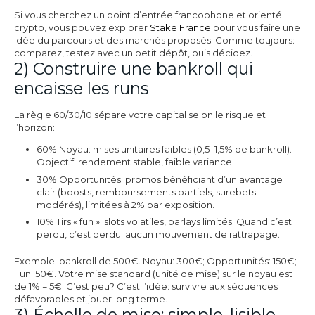
Si vous cherchez un point d’entrée francophone et orienté
crypto, vous pouvez explorer
Stake France
pour vous faire une
idée du parcours et des marchés proposés. Comme toujours:
comparez, testez avec un petit dépôt, puis décidez.
2) Construire une bankroll qui
encaisse les runs
La règle 60/30/10 sépare votre capital selon le risque et
l’horizon:
60% Noyau: mises unitaires faibles (0,5–1,5% de bankroll).
Objectif: rendement stable, faible variance.
30% Opportunités: promos bénéficiant d’un avantage
clair (boosts, remboursements partiels, surebets
modérés), limitées à 2% par exposition.
10% Tirs « fun »: slots volatiles, parlays limités. Quand c’est
perdu, c’est perdu; aucun mouvement de rattrapage.
Exemple: bankroll de 500€. Noyau: 300€; Opportunités: 150€;
Fun: 50€. Votre mise standard (unité de mise) sur le noyau est
de 1% = 5€. C’est peu? C’est l’idée: survivre aux séquences
défavorables et jouer long terme.
3) Échelle de mise: simple, lisible,