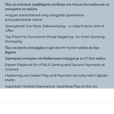
Πώς να επιλύσετε προβλήματα σύνδεσης στο Wazamba καζίνο και να
συνεχίσετε να παίζετε
Hogyan szerezheted meg a legjobb SpinMama
bónuszkódokat online
Specjalność Gra I Byłe Zabawa betyy • w całej Polsce Unlock
Offer
Top Plans For Success In Virtual Wagering · AU Start Spinning
Hunnyplay
Πώς να κάνετε επιτυχημένο login στο Mr Punter καζίνο σε λίγα
βήματα
Στρατηγικές επιτυχίας στο διαδικτυακό στοίχημα με το GT Bet καζίνο
Expert Playbook for HTML5 Gaming and Secure Payments at
Onered
Mastering Live Dealer Play and Payment Security with Captain
Marlin
Superbet 1 Mobile Experience: Seamless Play on the Go