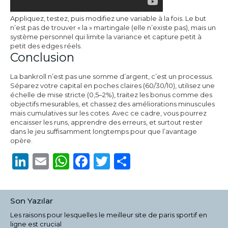
Appliquez, testez, puis modifiez une variable à la fois. Le but
n’est pas de trouver « la » martingale (elle n’existe pas), mais un
système personnel qui limite la variance et capture petit à
petit des edges réels.
Conclusion
La bankroll n’est pas une somme d’argent, c’est un processus.
Séparez votre capital en poches claires (60/30/10), utilisez une
échelle de mise stricte (0,5–2%), traitez les bonus comme des
objectifs mesurables, et chassez des améliorations minuscules
mais cumulatives sur les cotes. Avec ce cadre, vous pourrez
encaisser les runs, apprendre des erreurs, et surtout rester
dans le jeu suffisamment longtemps pour que l’avantage
opère.
LinkedIn
Email
WhatsApp
Facebook
Twitter
Share
Son Yazılar
Les raisons pour lesquelles le meilleur site de paris sportif en
ligne est crucial