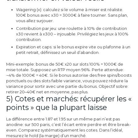
Wagering (x): calculez si le volume à miser est réaliste.
100€ bonus avec x30 = 3000€ à faire tourner. Sans plan,
vous allez surjouer.
Contribution par jeu: une roulette à 10% de contribution
x30 revient à x300 – injouable. Privilégiez les jeux à 100%
contribution.
Expiration et caps: si le bonus expire vite ou plafonne à un
petit retrait, définissez un seuil d’abandon.
Mini-exemple: bonus de 50€ x20 sur slots 100% = 1000€ de
mise totale. Supposez un RTP moyen 96%. Perte attendue:
~4% de 1000€ = 40€. Si le bonus autorise des free spins/boosts
ponctuels ou des slots faible variance, vous pouvez réduire la
variance pour sortir avec une partie du bonus. Objectif sobre:
retirer 20–40€ net en moyenne, pas plus.
5) Cotes et marchés: récupérer les «
points » que la plupart laisse
La différence entre 1.87 et 1.95 sur un même pari n’est pas
anodine: sur 500 paris, c’est l’écart entre perdre et être break-
even. Comparez systématiquement les cotes. Dans l’idéal,
mesurez le hold (la marge) d’un marché.