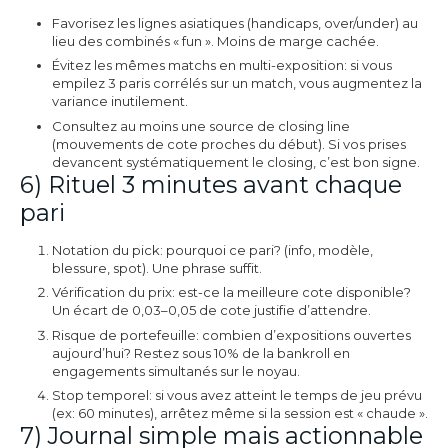
Favorisez les lignes asiatiques (handicaps, over/under) au
lieu des combinés « fun ». Moins de marge cachée.
Évitez les mêmes matchs en multi-exposition: si vous
empilez 3 paris corrélés sur un match, vous augmentez la
variance inutilement.
Consultez au moins une source de closing line
(mouvements de cote proches du début). Si vos prises
devancent systématiquement le closing, c’est bon signe.
6) Rituel 3 minutes avant chaque
pari
Notation du pick: pourquoi ce pari? (info, modèle,
blessure, spot). Une phrase suffit.
Vérification du prix: est-ce la meilleure cote disponible?
Un écart de 0,03–0,05 de cote justifie d’attendre.
Risque de portefeuille: combien d’expositions ouvertes
aujourd’hui? Restez sous 10% de la bankroll en
engagements simultanés sur le noyau.
Stop temporel: si vous avez atteint le temps de jeu prévu
(ex: 60 minutes), arrêtez même si la session est « chaude ».
7) Journal simple mais actionnable