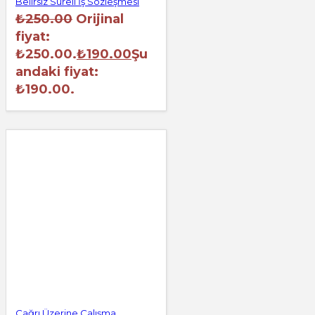
Belirsiz Süreli İş Sözleşmesi
₺
250.00
Orijinal
fiyat:
₺250.00.
₺
190.00
Şu
andaki fiyat:
₺190.00.
Çağrı Üzerine Çalışma