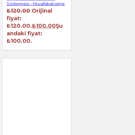
Sözleşmesi – Muvafakatname
₺
120.00
Orijinal
fiyat:
₺120.00.
₺
100.00
Şu
andaki fiyat:
₺100.00.