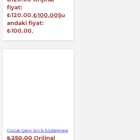
fiyat:
₺120.00.
₺
100.00
Şu
andaki fiyat:
₺100.00.
Çocuk Genç İşçi İş Sözleşmesi
₺
250.00
Orijinal