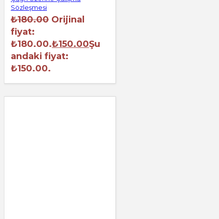
Sözleşmesi
₺
180.00
Orijinal
fiyat:
₺180.00.
₺
150.00
Şu
andaki fiyat:
₺150.00.