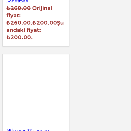
Sözleşmesi
₺
260.00
Orijinal
fiyat:
₺260.00.
₺
200.00
Şu
andaki fiyat:
₺200.00.
Alt İşveren Sözleşmesi