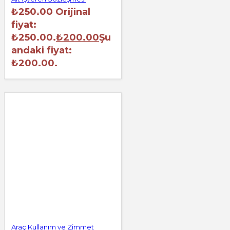
₺
250.00
Orijinal
fiyat:
₺250.00.
₺
200.00
Şu
andaki fiyat:
₺200.00.
Araç Kullanım ve Zimmet