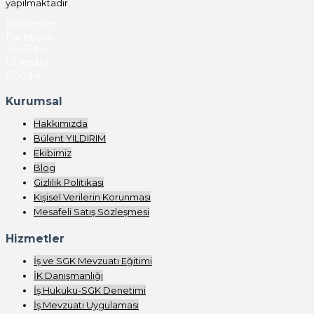
yapılmaktadır.
Instagram
Facebook
YouTube
LinkedIn
Google
Kurumsal
Hakkımızda
Bülent YILDIRIM
Ekibimiz
Blog
Gizlilik Politikası
Kişisel Verilerin Korunması
Mesafeli Satış Sözleşmesi
Hizmetler
İş ve SGK Mevzuatı Eğitimi
İK Danışmanlığı
İş Hukuku-SGK Denetimi
İş Mevzuatı Uygulaması