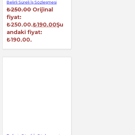
Belirli Süreli İş Sözleşmesi
₺
250.00
Orijinal
fiyat:
₺250.00.
₺
190.00
Şu
andaki fiyat:
₺190.00.