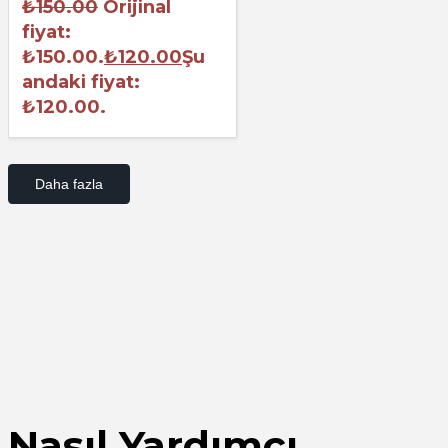
₺
150.00
Orijinal
fiyat:
₺150.00.
₺
120.00
Şu
andaki fiyat:
₺120.00.
Daha fazla
Nasıl Yardımcı