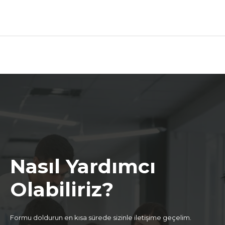
₺100.00.
fiyat:
₺75.00.
Nasıl Yardımcı
Olabiliriz?
Formu doldurun en kısa sürede sizinle iletişime geçelim.