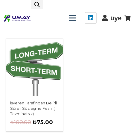
üye
işveren Tarafından Belirli
Süreli Sözleşme Feshi (
Tazminatsız)
Orijinal
Şu
₺
100.00
₺
75.00
fiyat:
andaki