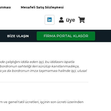
runması
Mesafeli Satış Sözleşmesi
üye
FİRMA PORTAL KLASÖR
BİZE ULAŞIN
e çalıştığını iddia eden işçi, bu iddiasını ispatla
a bordronun sahteliği ileri sürülüp kanıtlanmadıkça,
sı ya da bordronun imza taşımaması halinde işçi, ulusal
 genel tatil ücretleri, işçinin son ücreti üzerinden