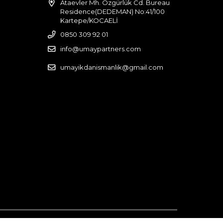
Ataevler Mh. Özgürlük Cd. Bureau
Residence(DEDEMAN) No:41/100
Kartepe/KOCAELİ
0850 309 92 01
info@umaypartners.com
umayikdanismanlik@gmail.com