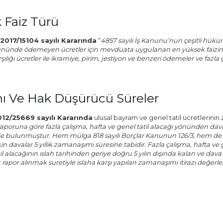
Faiz Türü
2017/15104 sayılı Kararında
“
4857 sayılı İş Kanunu’nun çeşitli hü
 gününde ödemeyen ücretler için mevduata uygulanan en yüksek fai
ığı ücretler ile ikramiye, pirim, jestiyon ve benzeri ödemeler ve fazla ça
 Ve Hak Düşürücü Süreler
012/25669 sayılı Kararında
ulusal bayram ve genel tatil ücretlerinin
poruna göre fazla çalışma, hafta ve genel tatil alacağı yönünden davasın
nde bulunmuştur. Hem mülga 818 sayılı Borçlar Kanunun 126/3, hem de 0
n davalar 5 yıllık zamanaşımı süresine tabidir. Fazla çalışma, hafta ve 
atil alacağının ıslah tarihinden geriye doğru 5 yılın dışında kalan ve da
apor alınmak suretiyle ıslaha karşı yapılan zamanaşımı itirazı değerlend