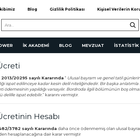
kibimiz
Blog
Gizlilik Politikası
Kişisel Verilerin Ko
POWER
İK AKADEMİ
BLOG
MEVZUAT
İSTATİSTİK
Ücreti
 2013/20295 sayılı Kararında
“
Ulusal bayram ve genel tatil günlerind
ği ispat edilinceye kadar kesin delil niteliğindedir. Bir başka anlatıml
eti ödemesinin yapıldığı varsayılır. Bordroda ilgili bölümünün boş olma
 delille ispat edebilir.
” kararını vermiştir.
Ücretinin Hesabı
3482/3782 sayılı Kararında
daha önce ödenmemiş olan ulusal bayram ve
den hesaplanacağına dair karar vermiştir