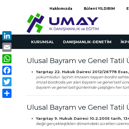
Hakkımızda
Bülent YILDIRIM
E
KURUMSAL
DANIŞMANLIK-DENETİM
İK
LinkedIn
Email
Ulusal Bayram ve Genel Tatil 
WhatsApp
Yargıtay 22. Hukuk Dairesi 2012/26778 Esas,
yükümlüdür. İşçinin imzasını taşıyan bordro sahteli
Facebook
imzalı bordroda yer alan bayram ve genel tatil ücr
bayram ve genel tatil günlerinde çalıştığını her türlü
Twitter
Share
Ulusal Bayram ve Genel Tatil 
Yargıtay 9. Hukuk Dairesi 10.2.2005 tarih, 1
değil gerçekleştikleri dönemdeki ücretleri üzerin