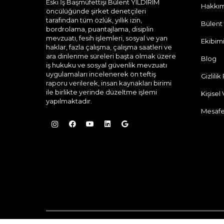
Eski İş Başmüfettişi Bülent YILDIRIM
Hakkı
öncülüğünde şirket denetçileri
tarafından tüm özlük, yıllık izin,
Bülent
bordrolama, puantajlama, disiplin
mevzuatı, fesih işlemleri, sosyal ve yan
Ekibim
haklar, fazla çalışma, çalışma saatleri ve
ara dinlenme süreleri başta olmak üzere
Blog
iş hukuku ve sosyal güvenlik mevzuatı
uygulamaları incelenerek ön teftiş
Gizlilik
raporu verilerek, insan kaynakları birimi
ile birlikte yerinde düzeltme işlemi
Kişisel
yapılmaktadır.
Mesafe