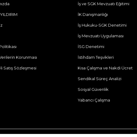
mızda
İş ve SGK Mevzuatı Eğitimi
 YILDIRIM
İK Danışmanlığı
iz
İş Hukuku-SGK Denetimi
İş Mevzuatı Uygulaması
 Politikası
İSG Denetimi
 Verilerin Korunması
İstihdam Teşvikleri
li Satış Sözleşmesi
Kısa Çalışma ve Nakdi Ücret
Sendikal Süreç Analizi
Sosyal Güvenlik
Yabancı Çalışma