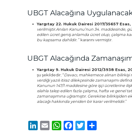
UBGT Alacağına Uygulanacak 
Yargıtay 22. Hukuk Dairesi 2017/35657 Esas, 
verilmiştir.Anılan Kanunu’nun 34. maddesinde,
edilen ücret geniş anlamda ücret olup, çalışma karşıl
bu kapsama dahildir.
” kararını vermiştir.
UBGT Alacağında Zamanaşımı
Yargıtay 9. Hukuk Dairesi 2012/3938 Esas, 2
şu şekildedir; “
Davacı, mahkemece alınan bilirkişi ra
verdiği yazılı itiraz dilekçesinde zamanaşımı defi
Kanunun 147/1 maddesine göre işçi ücretlerine ilişki
ıslahla talep edilen fazla çalışma, hafta ve genel t
zamanaşımına uğramıştır. Gerekirse bilirkişiden ek r
alacağı hakkında yeniden bir karar verilmelidir.
”
LinkedIn
Email
WhatsApp
Facebook
Twitter
Share