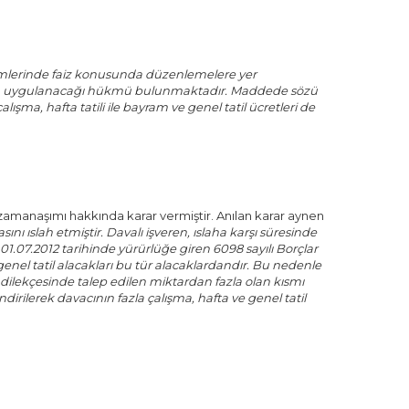
kümlerinde faiz konusunda düzenlemelere yer
zin uygulanacağı hükmü bulunmaktadır. Maddede sözü
lışma, hafta tatili ile bayram ve genel tatil ücretleri de
 zamanaşımı hakkında karar vermiştir. Anılan karar aynen
ı ıslah etmiştir. Davalı işveren, ıslaha karşı süresinde
1.07.2012 tarihinde yürürlüğe giren 6098 sayılı Borçlar
genel tatil alacakları bu tür alacaklardandır. Bu nedenle
va dilekçesinde talep edilen miktardan fazla olan kısmı
irilerek davacının fazla çalışma, hafta ve genel tatil