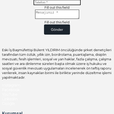
Fill out this field
Fill out this field
Gönder
Eski İş Başmüfettişi Bülent YILDIRIM öncülüğünde şirket denetçileri
tarafından tüm özlük, yıllık izin, bordrolama, puantajlama, disiplin
mevzuatı, fesih işlemleri, sosyal ve yan haklar, fazla çalışma, çalışma
saatleri ve ara dinlenme süreleri başta olmak üzere iş hukuku ve
sosyal güvenlik mevzuatı uygulamaları incelenerek ön teftiş raporu
verilerek, insan kaynakları birimi ile birlikte yerinde düzeltme işlemi
yapılmaktadır.
Instagram
Facebook
YouTube
LinkedIn
Google
Kurumsal