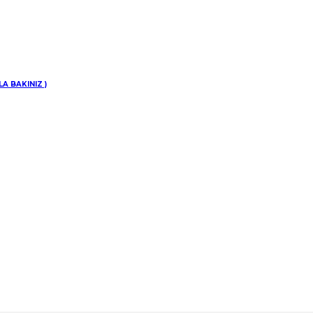
inize
A BAKINIZ )
di.
UKUKU-UYGULAMASI-1-2.pdf