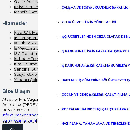
Gizlilik Politikası
Kişisel Verilerin Korunması
ÇALIŞMA VE SOSYAL GÜVENLİK BAKANLIĞI
Mesafeli Satış Sözleşmesi
YILLIK ÜCRETLİ İZİN YÖNETMELİĞİ
Hizmetler
İş ve SGK Mevzuatı Eğitimi
İŞÇİ ÜCRETLERİNDEN CEZA OLARAK KESİ
İK Danışmanlığı
İş Hukuku-SGK Denetimi
İş Mevzuatı Uygulaması
İŞ KANUNUNA İLİŞKİN FAZLA ÇALIŞMA VE
İSG Denetimi
İstihdam Teşvikleri
Kısa Çalışma ve Nakdi Ücret
İŞ KANUNUNA İLİŞKİN ÇALIŞMA SÜRELERİ 
Sendikal Süreç Analizi
Sosyal Güvenlik
Yabancı Çalışma
HAFTALIK İŞ GÜNLERİNE BÖLÜNEMEYEN Ç
Bize Ulaşın
ÇOCUK VE GENÇ İŞÇİLERİN ÇALIŞTIRILMA
Ataevler Mh. Özgürlük Cd. Bureau
Residence(DEDEMAN) No:41/100 Kartepe/KOCAELİ
POSTALAR HALİNDE İŞÇİ ÇALIŞTIRILARAK
0850 309 92 01
info@umaypartners.com
umayikdanismanlik@gmail.com
Sitemizdeki kullanıcı deneyimini kişiselleştirmek ve iyileştirmek için
HAZIRLAMA, TAMAMLAMA VE TEMİZLEME İ
Ok