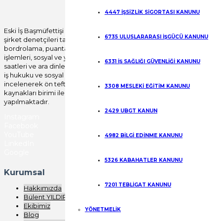
Gönder
4447 İŞSİZLİK SİGORTASI KANUNU
Eski İş Başmüfettişi Bülent YILDIRIM öncülüğünde
6735 ULUSLARARASI İŞGÜCÜ KANUNU
şirket denetçileri tarafından tüm özlük, yıllık izin,
bordrolama, puantajlama, disiplin mevzuatı, fesih
işlemleri, sosyal ve yan haklar, fazla çalışma, çalışma
6331 İŞ SAĞLIĞI GÜVENLİĞİ KANUNU
saatleri ve ara dinlenme süreleri başta olmak üzere
iş hukuku ve sosyal güvenlik mevzuatı uygulamaları
incelenerek ön teftiş raporu verilerek, insan
3308 MESLEKİ EĞİTİM KANUNU
kaynakları birimi ile birlikte yerinde düzeltme işlemi
yapılmaktadır.
2429 UBGT KANUN
Instagram
Facebook
YouTube
4982 BİLGİ EDİNME KANUNU
LinkedIn
Google
5326 KABAHATLER KANUNU
Kurumsal
7201 TEBLİGAT KANUNU
Hakkımızda
Bülent YILDIRIM
Ekibimiz
YÖNETMELİK
Blog