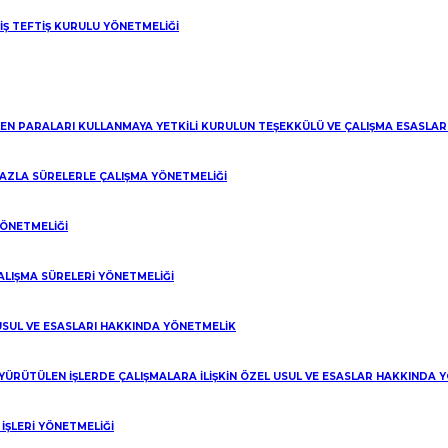
 İŞ TEFTİŞ KURULU YÖNETMELİĞİ
LEN PARALARI KULLANMAYA YETKİLİ KURULUN TEŞEKKÜLÜ VE ÇALIŞMA ESASLA
 FAZLA SÜRELERLE ÇALIŞMA YÖNETMELİĞİ
YÖNETMELİĞİ
ALIŞMA SÜRELERİ YÖNETMELİĞİ
 USUL VE ESASLARI HAKKINDA YÖNETMELİK
 YÜRÜTÜLEN İŞLERDE ÇALIŞMALARA İLİŞKİN ÖZEL USUL VE ESASLAR HAKKINDA 
Web Design:
LF Dijital
 web sitemizde çerezler kullanıyoruz.
ŞLERİ YÖNETMELİĞİ