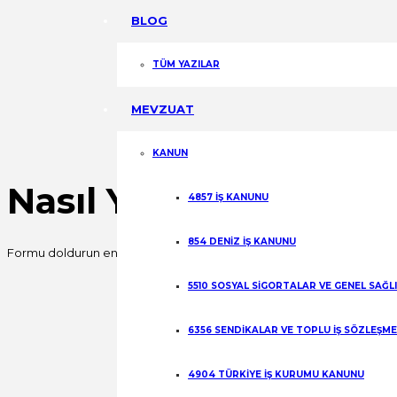
Share
BLOG
TÜM YAZILAR
MEVZUAT
KANUN
Nasıl Yardımcı Olabili
4857 İŞ KANUNU
854 DENİZ İŞ KANUNU
Formu doldurun en kısa sürede sizinle iletişime geçelim.
Fill out this field
5510 SOSYAL SİGORTALAR VE GENEL SAĞL
Fill out this field
6356 SENDİKALAR VE TOPLU İŞ SÖZLEŞM
Fill out this field
4904 TÜRKİYE İŞ KURUMU KANUNU