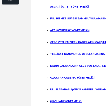
ASGARİ ÜCRET YÖNETMELİĞİ
FİİLİ HİZMET SÜRESİ ZAMMI UYGULAMASI
ALT İŞVERENLİK YÖNETMELİĞİ
GEBE VEYA EMZİREN KADINLARIN ÇALIŞT
TEBLİGAT KANUNUNUN UYGULANMASINA 
KADIN ÇALIŞANLARIN GECE POSTALARIND
UZAKTAN ÇALIŞMA YÖNETMELİĞİ
ULUSLARARASI İŞGÜCÜ KANUNU UYGULAM
İŞKOLLARI YÖNETMELİĞİ