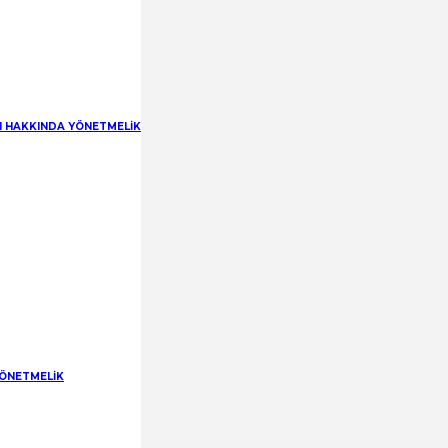
RI HAKKINDA YÖNETMELİK
YÖNETMELİK