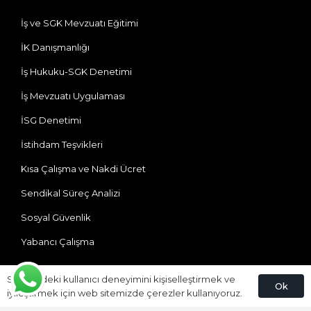
İş ve SGK Mevzuatı Eğitimi
İK Danışmanlığı
İş Hukuku-SGK Denetimi
İş Mevzuatı Uygulaması
İSG Denetimi
İstihdam Teşvikleri
Kısa Çalışma ve Nakdi Ücret
Sendikal Süreç Analizi
Sosyal Güvenlik
Yabancı Çalışma
Bize Ulaşın
Sitemizdeki kullanıcı deneyimini kişiselleştirmek ve
Ok
iyileştirmek için web sitemizde çerezler kullanıyoruz.
Ataevler Mh. Özgürlük Cd. Bureau Residence(DEDEMAN)
No:41/100 Kartepe/KOCAELİ