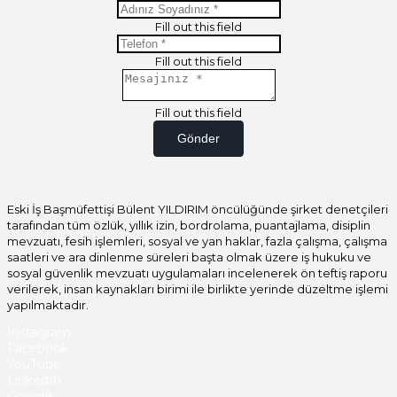
Fill out this field
Fill out this field
Fill out this field
Gönder
Eski İş Başmüfettişi Bülent YILDIRIM öncülüğünde şirket denetçileri
tarafından tüm özlük, yıllık izin, bordrolama, puantajlama, disiplin
mevzuatı, fesih işlemleri, sosyal ve yan haklar, fazla çalışma, çalışma
saatleri ve ara dinlenme süreleri başta olmak üzere iş hukuku ve
sosyal güvenlik mevzuatı uygulamaları incelenerek ön teftiş raporu
verilerek, insan kaynakları birimi ile birlikte yerinde düzeltme işlemi
yapılmaktadır.
Instagram
Facebook
YouTube
LinkedIn
Google