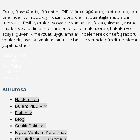
Eski İş Başmüfettişi Bülent YILDIRIM öncülüğünde şirket denetçileri
tarafından tüm özlük, yıllık izin, bordrolama, puantajlama, disiplin
mevzuatı, fesih işlemleri, sosyal ve yan haklar, fazla çalışma, çalışma
saatleri ve ara dinlenme süreleri başta olmak üzere iş hukuku ve
sosyal güvenlik mevzuatı uygulamaları incelenerek ön teftiş raporu
verilerek, insan kaynakları birimi ile birlikte yerinde düzeltme işlemi
yapılmaktadır.
Instagram
Facebook
YouTube
LinkedIn
Google
Kurumsal
Hakkımızda
Bülent YILDIRIM
Ekibimiz
Blog
Gizlilik Politikası
Kişisel Verilerin Korunması
Mesafeli Satış Sözleşmesi