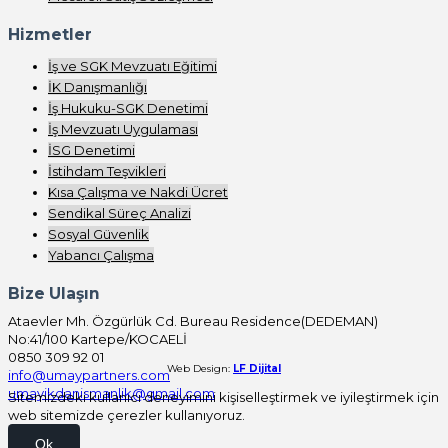
Hizmetler
İş ve SGK Mevzuatı Eğitimi
İK Danışmanlığı
İş Hukuku-SGK Denetimi
İş Mevzuatı Uygulaması
İSG Denetimi
İstihdam Teşvikleri
Kısa Çalışma ve Nakdi Ücret
Sendikal Süreç Analizi
Sosyal Güvenlik
Yabancı Çalışma
Bize Ulaşın
Ataevler Mh. Özgürlük Cd. Bureau Residence(DEDEMAN)
No:41/100 Kartepe/KOCAELİ
0850 309 92 01
Web Design:
LF Dijital
info@umaypartners.com
umayikdanismanlik@gmail.com
Sitemizdeki kullanıcı deneyimini kişiselleştirmek ve iyileştirmek için
web sitemizde çerezler kullanıyoruz.
Ok