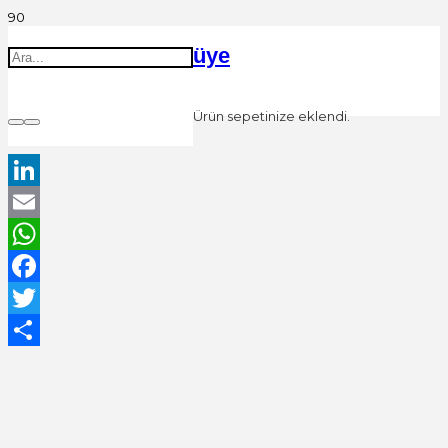
üye
Ürün
sepetinize eklendi.
LinkedIn
Email
WhatsApp
Facebook
Twitter
Share