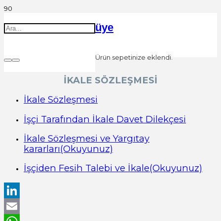
üye
Ürün
sepetinize eklendi.
İKALE SÖZLEŞMESİ
İkale Sözleşmesi
İşçi Tarafından İkale Davet Dilekçesi
İkale Sözleşmesi ve Yargıtay
kararları(Okuyunuz)
İşçiden Fesih Talebi ve İkale(Okuyunuz)
LinkedIn