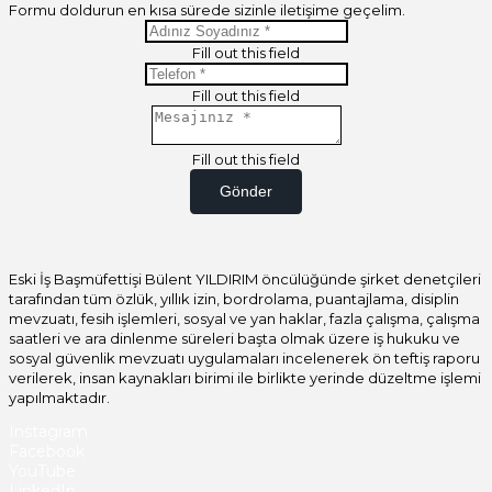
Formu doldurun en kısa sürede sizinle iletişime geçelim.
Fill out this field
Fill out this field
Fill out this field
Gönder
Eski İş Başmüfettişi Bülent YILDIRIM öncülüğünde şirket denetçileri
tarafından tüm özlük, yıllık izin, bordrolama, puantajlama, disiplin
mevzuatı, fesih işlemleri, sosyal ve yan haklar, fazla çalışma, çalışma
saatleri ve ara dinlenme süreleri başta olmak üzere iş hukuku ve
sosyal güvenlik mevzuatı uygulamaları incelenerek ön teftiş raporu
verilerek, insan kaynakları birimi ile birlikte yerinde düzeltme işlemi
yapılmaktadır.
Instagram
Facebook
YouTube
LinkedIn