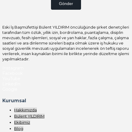
Gönder
Eski İş Başmüfettişi Bülent YILDIRIM öncülüğünde şirket denetçileri
tarafından tüm özlük, yıllık izin, bordrolama, puantajlama, disiplin
mevzuatı, fesih işlemleri, sosyal ve yan haklar, fazla çalışma, çalışma
saatleri ve ara dinlenme süreleri başta olmak üzere iş hukuku ve
sosyal güvenlik mevzuatı uygulamaları incelenerek ön teftiş raporu
verilerek, insan kaynakları birimi ile birlikte yerinde düzeltme işlemi
yapılmaktadır.
Instagram
Facebook
YouTube
LinkedIn
Google
Kurumsal
Hakkımızda
Bülent YILDIRIM
Ekibimiz
Blog