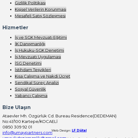
Gizlilik Politikası
Kişisel Verilerin Korunması
Mesafeli Satış Sözleşmesi
Hizmetler
İş ve SGK Mevzuatı Eğitimi
İK Danışmanlığı
İş Hukuku-SGK Denetimi
İş Mevzuatı Uygulaması
İSG Denetimi
İstihdam Teşvikleri
Kısa Çalışma ve Nakdi Ücret
Sendikal Süreç Analizi
Sosyal Güvenlik
Yabancı Çalışma
Bize Ulaşın
Ataevler Mh. Özgürlük Cd. Bureau Residence(DEDEMAN)
No:41/100 Kartepe/KOCAELİ
0850 309 92 01
Web Design:
LF Dijital
info@umaypartners.com