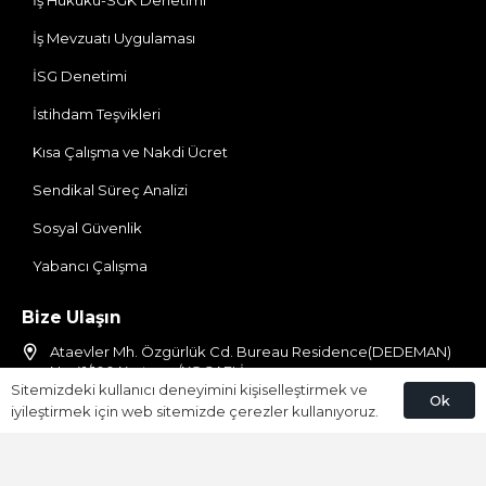
İş Hukuku-SGK Denetimi
İş Mevzuatı Uygulaması
İSG Denetimi
İstihdam Teşvikleri
Kısa Çalışma ve Nakdi Ücret
Sendikal Süreç Analizi
Sosyal Güvenlik
Yabancı Çalışma
Bize Ulaşın
Ataevler Mh. Özgürlük Cd. Bureau Residence(DEDEMAN)
No:41/100 Kartepe/KOCAELİ
Sitemizdeki kullanıcı deneyimini kişiselleştirmek ve
Ok
0850 309 92 01
iyileştirmek için web sitemizde çerezler kullanıyoruz.
info@umaypartners.com
umayikdanismanlik@gmail.com