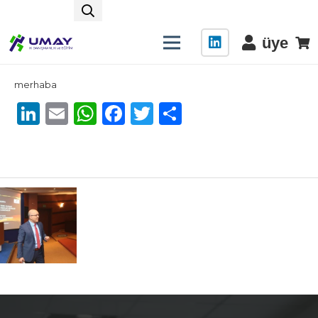
üye
merhaba
LinkedIn
Email
WhatsApp
Facebook
Twitter
Share