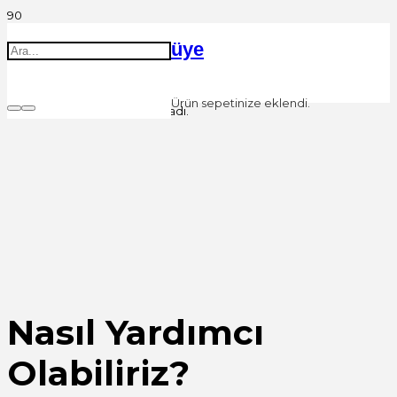
üye
Ürün
sepetinize eklendi.
Herhangi bir sonuç bulunamadı.
Nasıl Yardımcı
Olabiliriz?