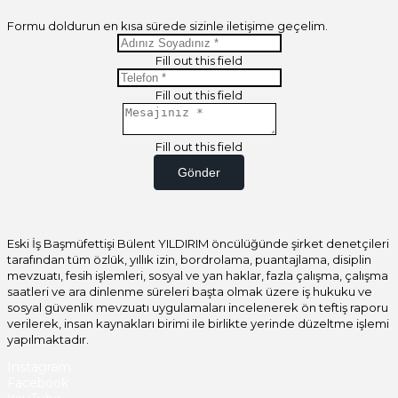
Formu doldurun en kısa sürede sizinle iletişime geçelim.
Fill out this field
Fill out this field
Fill out this field
Gönder
Eski İş Başmüfettişi Bülent YILDIRIM öncülüğünde şirket denetçileri
tarafından tüm özlük, yıllık izin, bordrolama, puantajlama, disiplin
mevzuatı, fesih işlemleri, sosyal ve yan haklar, fazla çalışma, çalışma
saatleri ve ara dinlenme süreleri başta olmak üzere iş hukuku ve
sosyal güvenlik mevzuatı uygulamaları incelenerek ön teftiş raporu
verilerek, insan kaynakları birimi ile birlikte yerinde düzeltme işlemi
yapılmaktadır.
Instagram
Facebook