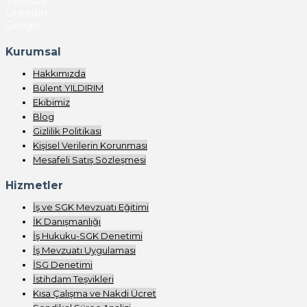
YouTube
LinkedIn
Google
Kurumsal
Hakkımızda
Bülent YILDIRIM
Ekibimiz
Blog
Gizlilik Politikası
Kişisel Verilerin Korunması
Mesafeli Satış Sözleşmesi
Hizmetler
İş ve SGK Mevzuatı Eğitimi
İK Danışmanlığı
İş Hukuku-SGK Denetimi
İş Mevzuatı Uygulaması
İSG Denetimi
İstihdam Teşvikleri
Kısa Çalışma ve Nakdi Ücret